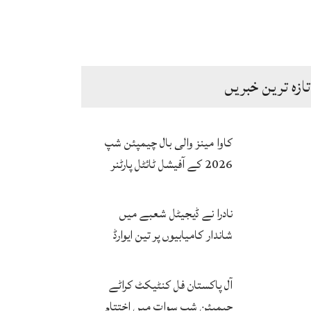
پک سینٹورس اسلام آباد کے درمیان
تازہ ترین خبریں
مطالبہ
کاوا مینز والی بال چیمپئن شپ
2026 کے آفیشل ٹائٹل پارٹنر
زونگ کا پاکستان کی تاریخی
فتح پر جشن
نادرا نے ڈیجیٹل شعبے میں
شاندار کامیابیوں پر تین ایوارڈ
حاصل کر لئے
آل پاکستان فل کنٹیکٹ کراٹے
چیمپئن شپ سوات میں اختتام