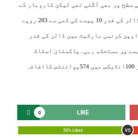
 سے 283 روپے 05 پیسے کی سطح پر بھی آگئی تھی لیکن کاروبار کے
اختتام پر انٹربینک مارکیٹ میں ڈالر کی قدر 10 پیسے کی کمی سے 283 روپے
 اوپن کرنسی مارکیٹ میں ڈالر کی قدر
کسی تبدیلی کے 284 روپے 50 پیسے پر مستحکم رہی۔پاکستان اسٹاک
ایکسچینج میں کاروبار کے آغاز پر 100انڈیکس میں 574پوائنٹس کااضافہ
LIKE
0
VS
50% Likes