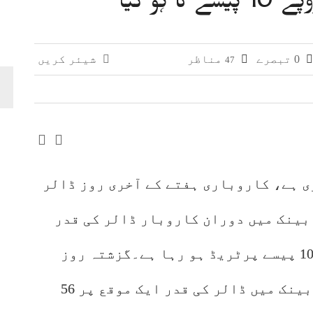
ی پیکجز متعارف کرانے کا فیصلہ، او پی ایف اور موون 
0 تبصرے
مناظر
شیئر کریں
47
 کا بجٹ تقریر میں تمباکو پر زیادہ ٹیکس عائد کرنے کا 
ی ہے، کاروباری ہفتے کے آخری روز ڈالر
بینک میں دوران کاروبار ڈالر کی قدر
میں 41 پیسے کمی سے ڈالر 283 روپے 10 پیسے پرٹریڈ ہو رہا ہے۔گزشتہ روز
کاروباری دورانیے کے دوران انٹربینک میں ڈالر کی قدر ایک موقع پر 56