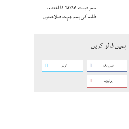
انکشاف
سمر فیسٹا 2026 کا اختتام،
طلبہ کی ہمہ جہت صلاحیتوں
کے فروغ کے لیے ایسے پروگرام
ناگزیر ہیں، ڈاکٹر احسان
ہمیں فالو کریں
فیس بک
ٹوئٹر
یو ٹیوب