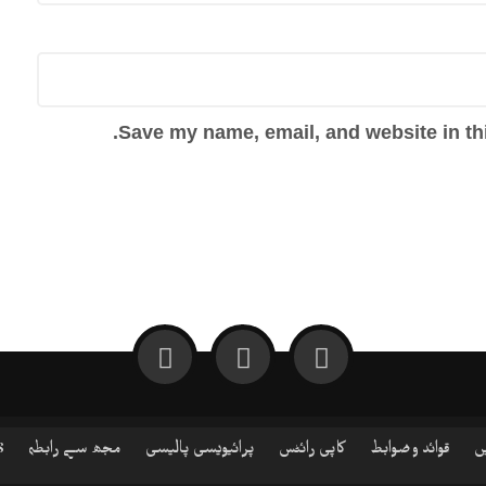
Save my name, email, and website in thi
ں
قوائد و ضوابط
کاپی رائٹس
پرائیویسی پالیسی
مجھ سے رابطہ
S