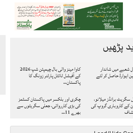
د پڑھیں
ٹل شعبے میں شاندار
کاوا مینز والی بال چیمپئن شپ 2026
ین ایوارڈ حاصل کر لئے
کے آفیشل ٹائٹل پارٹنر زونگ کا
پاکستان…
گریٹ برانڈز میلانو،
چکری اور بلکسر میں پاکستان کسٹمز
ن کے کاروباری گروپ کی
کی بڑی کارروائی، جعلی سگریٹوں سے
کشاف
بھرے 11…