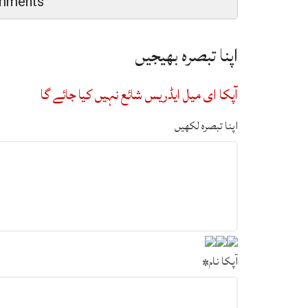
mments
اپنا تبصرہ بھیجیں
آپکا ای میل ایڈریس شائع نہیں کیا جائے گا
اپنا تبصرہ لکھیں
آپکا نام
*