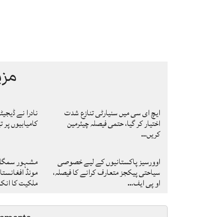
مزی
ایچ ای سی میں سنیارٹی تنازع شدت
نادرا نے ڈیجی
اختیار کر گیا، حتمی فیصلہ چیئرمین
کامیابیوں پر ت
کریں…
اوورسیز پاکستانیوں کے لیے خصوصی
مشہور سمگل س
سیاحتی پیکجز متعارف کرانے کا فیصلہ،
مونڈ افغانستا
او پی ایف…
ملکیت کا ان