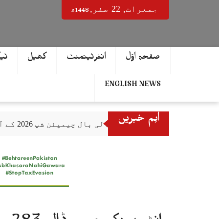
Ski
1448ھ
جمعرات‬‮,
22
صفر‬,
t
conten
صفحہ اوّل
انٹرٹینمنٹ
کھیل
ٹی
ENGLISH NEWS
اہم خبریں
کاوا مینز والی بال چیمپئن شپ 2026 کے آفیشل ٹائٹل پارٹنر زونگ کا پاکستان کی تاریخی فتح پر جشن
نادرا نے ڈیجیٹل شعبے میں شاندار کامی
آل پاکستان فل کنٹیکٹ کراٹے چیمپئن شپ
ایچ ای سی میں سنیارٹی تنازع شدت اختیا
اسپاٹیفائی کا عاطف اسلم کو خراج تحسی
چکری اور بلکسر میں پاکستان کسٹمز کی بڑی کارر
مشہور سمگل سگریٹ برانڈز میلانو، مونڈ