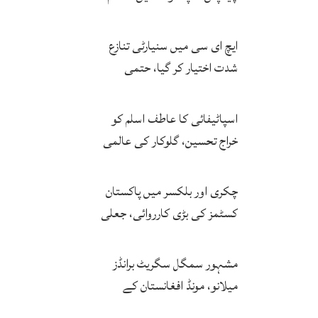
پزیر
ایچ ای سی میں سنیارٹی تنازع
شدت اختیار کر گیا، حتمی
فیصلہ چیئرمین کریں گے
اسپاٹیفائی کا عاطف اسلم کو
خراج تحسین، گلوکار کی عالمی
مقبولیت کا معترف
چکری اور بلکسر میں پاکستان
کسٹمز کی بڑی کارروائی، جعلی
سگریٹوں سے بھرے 11 مزدا ٹرک
ضبط
مشہور سمگل سگریٹ برانڈز
میلانو، مونڈ افغانستان کے
کاروباری گروپ کی ملکیت کا