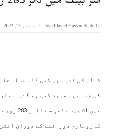
انٹر بینک میں ڈالر 283 روپے 10 پیسے کا ہو گیا
سمر فیسٹا 2026 کا اختتام، طلبہ کی ہمہ جہت صلاحیتوں کے فروغ کے لیے ایسے پروگرام ناگزیر ہیں، ڈاکٹر احسان
اوورسیز پاکستانیوں کے لیے خصوصی سیاحت
Syed Javed Hassan Shah
دسمبر 15, 2023
مفاہمتی یادداشت پر دستخط
پی سی سی آر کی کنوینر ڈاکٹر نکہت شکیل
ڈالر کی قدر میں کمی کا سلسلہ جار
کی قدر میں مزید کمی ہو گئی۔انٹر 