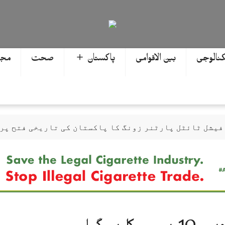
کنالوجی
بین الاقوامی
پاکستان ＋
صحت
مجھ
ابیوں پر تین ایوارڈ حاصل کر لئے
 سوات میں اختتام پزیر
ر کر گیا، حتمی فیصلہ چیئرمین کریں گے
ن، گلوکار کی عالمی مقبولیت کا معترف
وائی، جعلی سگریٹوں سے بھرے 11 مزدا ٹرک ضبط
 افغانستان کے کاروباری گروپ کی ملکیت کا انکشاف