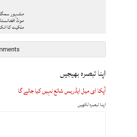
مشہور سمگل س
مونڈ افغانستا
ملکیت کا ان
mments
اپنا تبصرہ بھیجیں
آپکا ای میل ایڈریس شائع نہیں کیا جائے گا
اپنا تبصرہ لکھیں