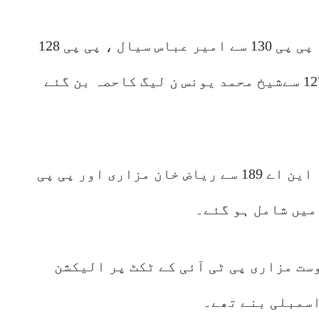
اس کے علاوہ پی پی 129 سے خالد غنی، پی پی 130 سے امیر عباس سیال ، پی پی 128
سے خالد محمود سرگانہ اور پی پی 127 سےشیخ محمد یونس ن لیگ کاحصہ بن گئے
ثنا اللہ خان کا مزید کہنا تھا کہ این اے 189 سے ریاض خان مزاری اور پی پی
یکشن میں دوست مزاری پی ٹی آئی کے ٹکٹ پر الیکشن
اسمبلی بنے تھے۔