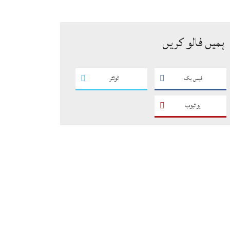
سگریٹوں سے بھرے 11 مزدا ٹرک
ضبط
ہمیں فالو کریں
فیس بک
ٹوئٹر
یو ٹیوب