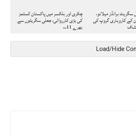
گریٹ برانڈز میلانو،
چکری اور بلکسر میں پاکستان کسٹمز
ن کے کاروباری گروپ کی
کی بڑی کارروائی، جعلی سگریٹوں سے
کشاف
بھرے 11…
Load/Hide Co