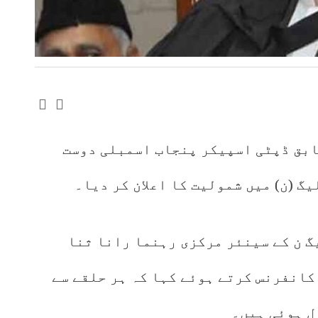
ابق ڈپٹی اسپیکر پنجاب اسمبلی دوست
گ (ن) میں شمولیت کا اعلان کر دیا۔
گ ن کے سینئر مرکزی رہنما رانا ثنا
کانفرنس کرتے ہوئے کہا کہ ہر حلقے سے