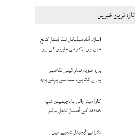
تازہ ترین خبریں
اسلام آباد میڈیکل اینڈ ڈینٹل کالج
میں بین الاقوامی ماہرین کی زیرِ
نگرانی اے آئی ہیلتھ کیئر
سرٹیفکیٹ پروگرام شروع
ہزارہ صوبہ تمام آئینی تقاضے
پورے کرتا ہے، سب سے پہلے ہزارہ
صوبہ قائم ہونا چاہیے: سردار
محمد یوسف
کاوا مینز والی بال چیمپئن شپ
2026 کے آفیشل ٹائٹل پارٹنر
زونگ کا پاکستان کی تاریخی
فتح پر جشن
نادرا نے ڈیجیٹل شعبے میں