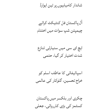
شاندار کامیابیوں پر تین ایوارڈ
حاصل کر لئے
آل پاکستان فل کنٹیکٹ کراٹے
چیمپئن شپ سوات میں اختتام
پزیر
ایچ ای سی میں سنیارٹی تنازع
شدت اختیار کر گیا، حتمی
فیصلہ چیئرمین کریں گے
اسپاٹیفائی کا عاطف اسلم کو
خراج تحسین، گلوکار کی عالمی
مقبولیت کا معترف
چکری اور بلکسر میں پاکستان
کسٹمز کی بڑی کارروائی، جعلی