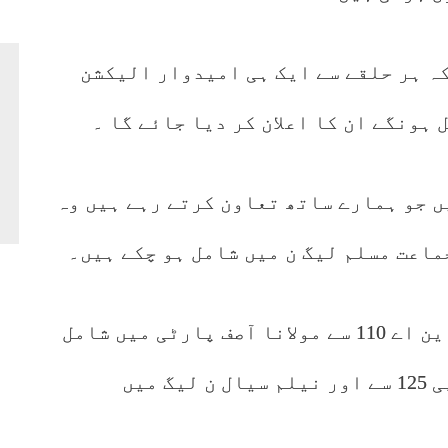
کہ ہر حلقے سے ایک ہی امیدوار الیکشن
ہونگے ان کا اعلان کر دیا جائے گا ۔
ں جو ہمارے ساتھ تعاون کرتے رہے ہیں وہ
ماعت مسلم لیگ ن میں شامل ہو چکے ہیں۔
سابق وزیر داخلہ کا کہنا تھا کہ این اے 110 سے مولانا آصف پارٹی میں شامل
ہوئے ہیں جبکہ بابر سیال اور پی پی 125 سے اور نیلم سیال ن لیگ میں