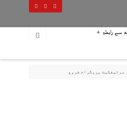
 سے رابطہ ＋
ر سرٹیفکیٹ پروگرام شروع
حمد یوسف