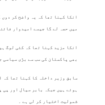
انکا کہنا تھا کہ یہ واضح کر دوں 
میں حصہ لے گا جیسے امیدوار فائنل 
انکا مزید کہنا تھا کہ کئی لوگ ہی
بھی پاکستان کی سب سے بڑی سیاسی ج
شمولیت اختیار کر لی ہے ۔