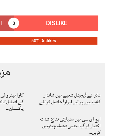
DISLIKE
0
50% Dislikes
مزی
نادرا نے ڈیجیٹل شعبے میں شاندار
کامیابیوں پر تین ایوارڈ حاصل کر لئے
کے آفیشل ٹائٹ
پاکستان…
ایچ ای سی میں سنیارٹی تنازع شدت
اختیار کر گیا، حتمی فیصلہ چیئرمین
کریں…