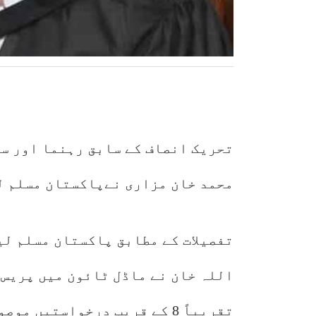
تحریک انصاف کے سابق رہنما اور س
محمد خان مزاری نےپاکستان مسلم لی
تفصیلات کے مطابق پاکستان مسلم لی
اللہ خان نے ماڈل ٹائون میں پریس 
تقریباً 8 کے قریب درخواستیں موصول ہوئی ہیں۔