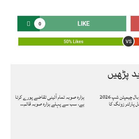
LIKE
0
VS
50% Likes
د پڑھیں
کاوا مینز والی بال چیمپئن شپ 2026
ہزارہ صوبہ تمام آئینی تقاضے پورے کرتا
ل پارٹنر زونگ کا
ہے، سب سے پہلے ہزارہ صوبہ قائم…