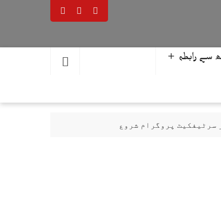
 سے رابطہ ＋
ر سرٹیفکیٹ پروگرام شروع
حمد یوسف