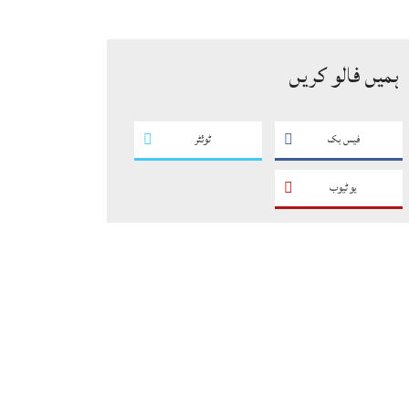
سگریٹوں سے بھرے 11 مزدا ٹرک
ضبط
ہمیں فالو کریں
فیس بک
ٹوئٹر
یو ٹیوب