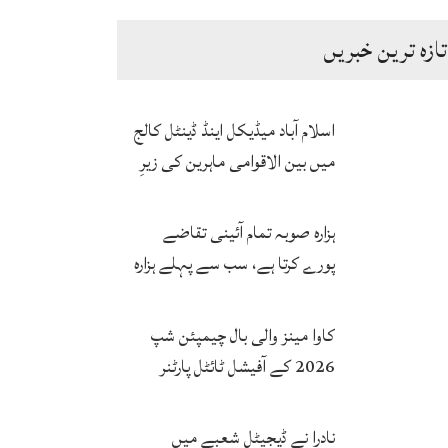
تازہ ترین خبریں
اسلام آباد میڈیکل اینڈ ڈینٹل کالج
میں بین الاقوامی ماہرین کی زیرِ
نگرانی اے آئی ہیلتھ کیئر
سرٹیفکیٹ پروگرام شروع
ہزارہ صوبہ تمام آئینی تقاضے
پورے کرتا ہے، سب سے پہلے ہزارہ
صوبہ قائم ہونا چاہیے: سردار
محمد یوسف
کاوا مینز والی بال چیمپئن شپ
2026 کے آفیشل ٹائٹل پارٹنر
زونگ کا پاکستان کی تاریخی
فتح پر جشن
نادرا نے ڈیجیٹل شعبے میں