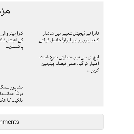
مزی
نادرا نے ڈیجیٹل شعبے میں شاندار
کامیابیوں پر تین ایوارڈ حاصل کر لئے
کے آفیشل ٹائٹ
پاکستان…
ایچ ای سی میں سنیارٹی تنازع شدت
اختیار کر گیا، حتمی فیصلہ چیئرمین
کریں…
مشہور سمگل س
مونڈ افغانستا
ملکیت کا ان
mments