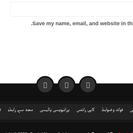
Save my name, email, and website in thi
ں
قوائد و ضوابط
کاپی رائٹس
پرائیویسی پالیسی
مجھ سے رابطہ
S