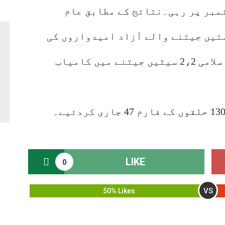
دوسرے نمبر پر رہی۔نتائج کے مطابق عام
تیں جیتنے والے آزاد امیدواروں کی
تعداد 14 ہے۔ جی ڈی اے اور جماعت اسلامی 2،2 سیٹیں جیتنے میں کامیاب
LIKE
0
VS
50% Likes