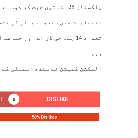
پاکستان 28 نشستیں جیت کر 
انتخابات میں سندھ اسمبلی کی نشس
رہیں۔
الیکشن کمیشن نے سندھ اسمبلی کے 130 حلقوں کے فارم 47 جاری کردئیے۔
DISLIKE
0
50% Dislikes