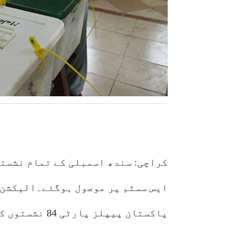
کراچی: سندھ اسمبلی کے تمام نشستو
ایس سسٹم پر موصول ہوگئے۔الیکشن 
پاکستان پیپلز 