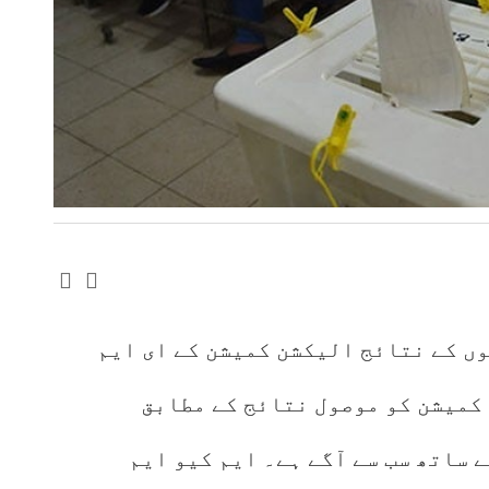
ں کے نتائج الیکشن کمیشن کے ای ایم
کمیشن کو موصول نتائج کے مطابق
پارٹی 84 نشستوں کے ساتھ سب سے آگے ہے۔ ایم کیو ایم