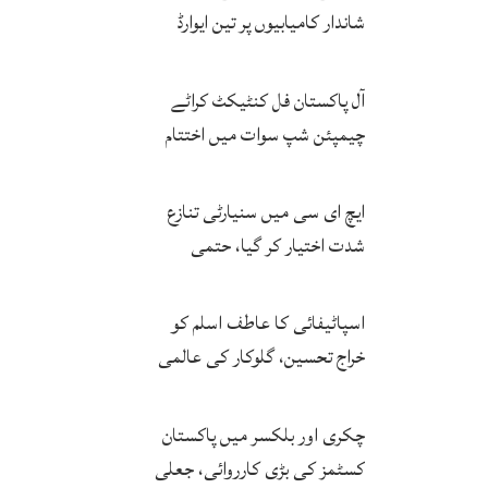
شاندار کامیابیوں پر تین ایوارڈ
حاصل کر لئے
آل پاکستان فل کنٹیکٹ کراٹے
چیمپئن شپ سوات میں اختتام
پزیر
ایچ ای سی میں سنیارٹی تنازع
شدت اختیار کر گیا، حتمی
فیصلہ چیئرمین کریں گے
اسپاٹیفائی کا عاطف اسلم کو
خراج تحسین، گلوکار کی عالمی
مقبولیت کا معترف
چکری اور بلکسر میں پاکستان
کسٹمز کی بڑی کارروائی، جعلی