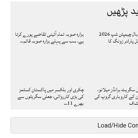
د پڑھیں
کاوا مینز والی بال چیمپئن شپ 2026
ہزارہ صوبہ تمام آئینی تقاضے پورے کرتا
ل پارٹنر زونگ کا
ہے، سب سے پہلے ہزارہ صوبہ قائم…
گریٹ برانڈز میلانو،
چکری اور بلکسر میں پاکستان کسٹمز
ن کے کاروباری گروپ کی
کی بڑی کارروائی، جعلی سگریٹوں سے
کشاف
بھرے 11…
Load/Hide Co