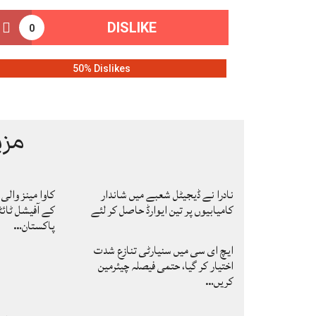
DISLIKE
0
50% Dislikes
مزی
نادرا نے ڈیجیٹل شعبے میں شاندار
کامیابیوں پر تین ایوارڈ حاصل کر لئے
کے آفیشل ٹائٹ
پاکستان…
ایچ ای سی میں سنیارٹی تنازع شدت
اختیار کر گیا، حتمی فیصلہ چیئرمین
کریں…