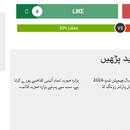
LIKE
0
VS
50% Likes
د پڑھیں
کاوا مینز والی بال چیمپئن شپ 2026
ہزارہ صوبہ تمام آئینی تقاضے پورے کرتا
ل پارٹنر زونگ کا
ہے، سب سے پہلے ہزارہ صوبہ قائم…