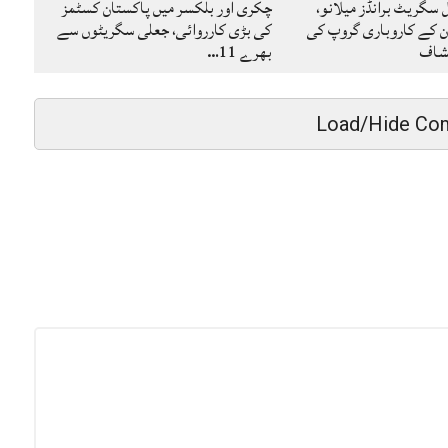
گریٹ برانڈز میلانو،
چکری اور بلکسر میں پاکستان کسٹمز
ن کے کاروباری گروپ کی
کی بڑی کارروائی، جعلی سگریٹوں سے
کشاف
بھرے 11…
Load/Hide Co