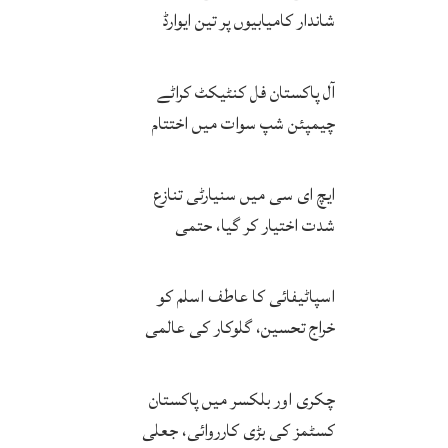
شاندار کامیابیوں پر تین ایوارڈ
حاصل کر لئے
آل پاکستان فل کنٹیکٹ کراٹے
چیمپئن شپ سوات میں اختتام
پزیر
ایچ ای سی میں سنیارٹی تنازع
شدت اختیار کر گیا، حتمی
فیصلہ چیئرمین کریں گے
اسپاٹیفائی کا عاطف اسلم کو
خراج تحسین، گلوکار کی عالمی
مقبولیت کا معترف
چکری اور بلکسر میں پاکستان
کسٹمز کی بڑی کارروائی، جعلی