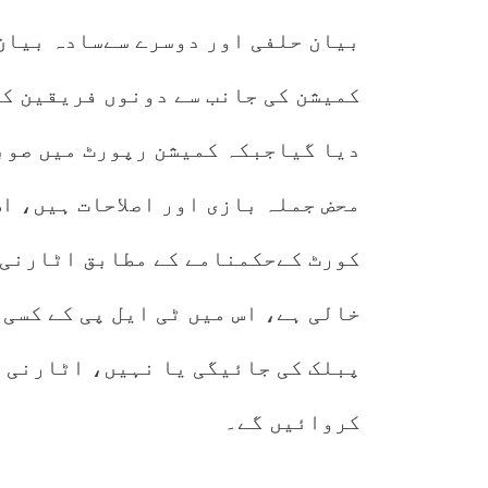
بیان حلفی اور دوسرے سےسادہ بیان
کمیشن کی جانب سے دونوں فریقین کو
دیا گیاجبکہ کمیشن رپورٹ میں صوب
محض جملہ بازی اور اصلاحات ہیں، ا
کورٹ کےحکمنامے کے مطابق اٹارنی 
خالی ہے، اس میں ٹی ایل پی کے کسی
کروائیں گے۔