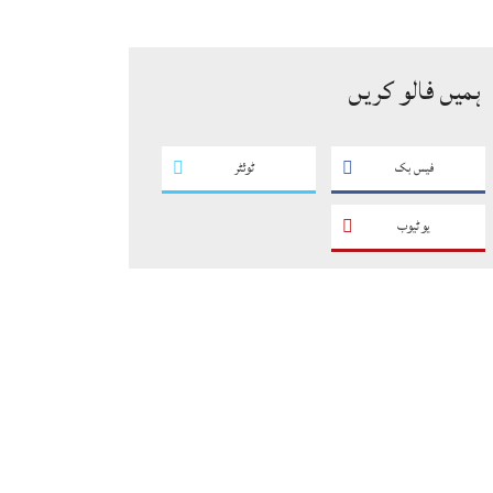
سگریٹوں سے بھرے 11 مزدا ٹرک
ضبط
ہمیں فالو کریں
فیس بک
ٹوئٹر
یو ٹیوب