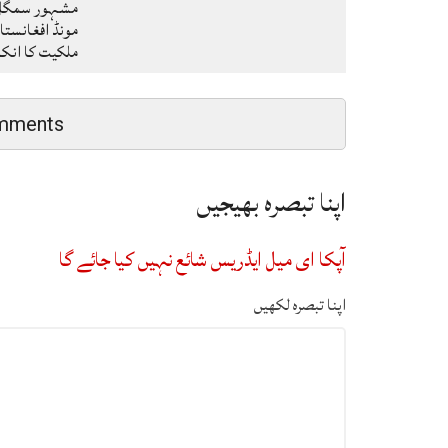
مشہور سمگل س
مونڈ افغانستا
ملکیت کا ان
mments
اپنا تبصرہ بھیجیں
آپکا ای میل ایڈریس شائع نہیں کیا جائے گا
اپنا تبصرہ لکھیں