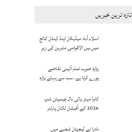
تازہ ترین خبریں
اسلام آباد میڈیکل اینڈ ڈینٹل کالج
میں بین الاقوامی ماہرین کی زیرِ
نگرانی اے آئی ہیلتھ کیئر
سرٹیفکیٹ پروگرام شروع
ہزارہ صوبہ تمام آئینی تقاضے
پورے کرتا ہے، سب سے پہلے ہزارہ
صوبہ قائم ہونا چاہیے: سردار
محمد یوسف
کاوا مینز والی بال چیمپئن شپ
2026 کے آفیشل ٹائٹل پارٹنر
زونگ کا پاکستان کی تاریخی
فتح پر جشن
نادرا نے ڈیجیٹل شعبے میں