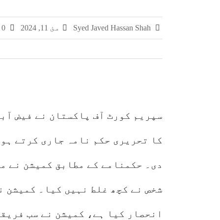
چکری اور بلکسر میں پاکستان کسٹمز کی بڑی کارر
Syed Javed Hassan Shah
مئ 11, 2024
0 تبصرے
مشہور سمگل سگریٹ برانڈز میلانو، مونڈ
سمر فیسٹا 2026 کا اختتام، طلبہ کی ہمہ جہت صلاحیتوں کے فروغ کے لیے ایسے پروگرام ناگزیر ہیں، ڈاکٹر احسان
سپریم کورٹ آف پاکستان نے فیض آب
کا تحریری حکم نامہ جاری کرتے ہوئ
دی۔ حکمنامے کے مطابق کمیشن نے م
شخص نے کچھ غلط نہیں کیا۔ کمیشن ن
انحصار کیا ہے، کمیشن نے سب فریقی