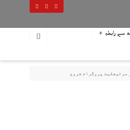
 سے رابطہ ＋
ر سرٹیفکیٹ پروگرام شروع
حمد یوسف