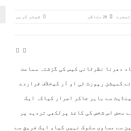
وائی، جعلی سگریٹوں سے بھرے 11 مزدا ٹرک ضبط
مناظر
شیئر کریں
28
 افغانستان کے کاروباری گروپ کی ملکیت کا انکشاف
اد دھرنا نظرثانی کیس کی گزشتہ سماعت
ے کمیشن رپورٹ ٹی او آر کیخلاف قراردے
ینڈیٹ سے باہر جاکر اصرار کیاکہ ایک
ے محض اس شخص کی کاغذ پرلکھی تردید پر
ن سے مساوی سلوک نہیں کیا، ایک فریق سے