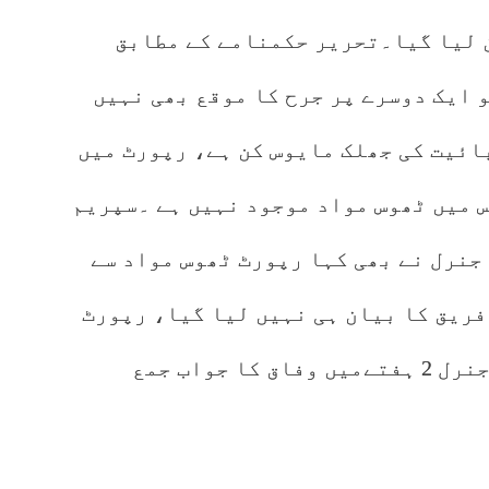
 لیا گیا۔تحریر حکمنامے کے مطابق
 ایک دوسرے پر جرح کا موقع بھی نہیں
ائیت کی جھلک مایوس کن ہے، رپورٹ میں
س میں ٹھوس مواد موجود نہیں ہے ۔سپریم
جنرل نے بھی کہا رپورٹ ٹھوس مواد سے
 فریق کا بیان ہی نہیں لیا گیا، رپورٹ
پبلک کی جائیگی یا نہیں، اٹارنی جنرل 2 ہفتےمیں وفاق کا جواب جمع