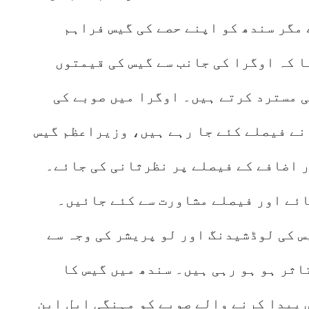
 مگر سندھ کو اپنے حصے کی گیس فراہم
ا کہ اوگرا کی جانب سے گیس کی قیمتوں
 بھی مسترد کرتے ہیں۔ اوگرا میں صوبے کی
نے فیصلے کئے جا رہے ہیں، وزیراعظم گیس
 اضافے کے فیصلے پر نظرثانی کی جائے۔
ائے اور فیصلے مشاورت سے کئے جائیں۔
س کی لوڈشیدنگ اور لو پریشر کی وجہ سے
ثر ہو ہو رہی ہیں۔ سندھ میں گیس کا
پیدا کرنے والے صوبے کو مہنگی ایل این