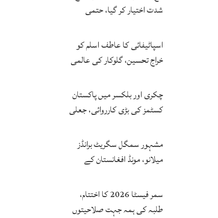
شدت اختیار کر گیا، حتمی
فیصلہ چیئرمین کریں گے
اسپاٹیفائی کا عاطف اسلم کو
خراج تحسین، گلوکار کی عالمی
مقبولیت کا معترف
چکری اور بلکسر میں پاکستان
کسٹمز کی بڑی کارروائی، جعلی
سگریٹوں سے بھرے 11 مزدا ٹرک
ضبط
مشہور سمگل سگریٹ برانڈز
میلانو، مونڈ افغانستان کے
کاروباری گروپ کی ملکیت کا
انکشاف
سمر فیسٹا 2026 کا اختتام،
طلبہ کی ہمہ جہت صلاحیتوں