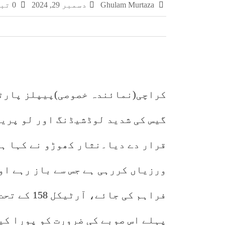
Ghulam Murtaza
دسمبر 29, 2024
0 تبصرے
سمر فیسٹا 2026 کا اختتام، طلبہ کی ہمہ جہت صلاحیتوں کے فروغ کے لیے ایسے پروگرام ناگزیر ہیں، ڈاکٹر احسان
اوورسیز پاکستانیوں کے لیے خصوصی سیاحت
مفاہمتی یادداشت پر دستخط
پی سی سی آر کی کنوینر ڈاکٹر نکہت شکیل
کراچی(نمائندہ خصوصی)پیپلز پارٹی
قرار دے دیا۔نثار کھوڑو نے کہا ہے
ورزیاں کررہی ہے جس سے باز رہے او
فراہم کی جا