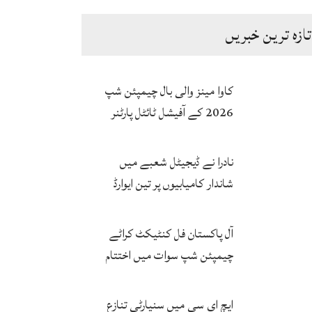
تازہ ترین خبریں
پک سینٹورس اسلام آباد کے درمیان
کاوا مینز والی بال چیمپئن شپ
مطالبہ
2026 کے آفیشل ٹائٹل پارٹنر
زونگ کا پاکستان کی تاریخی
فتح پر جشن
نادرا نے ڈیجیٹل شعبے میں
شاندار کامیابیوں پر تین ایوارڈ
حاصل کر لئے
آل پاکستان فل کنٹیکٹ کراٹے
چیمپئن شپ سوات میں اختتام
پزیر
ایچ ای سی میں سنیارٹی تنازع