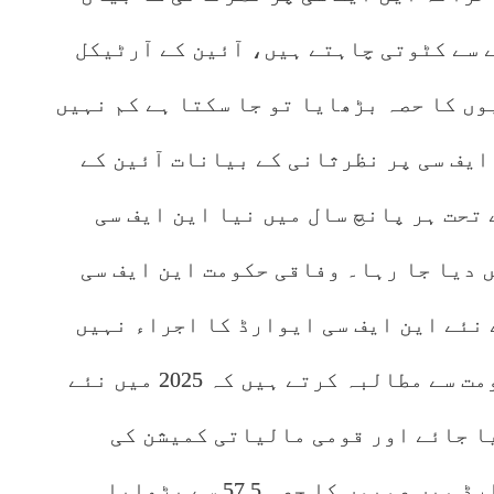
ے سے کٹوتی چاہتے ہیں، آئین کے آرٹیکل
ں صوبوں کا حصہ بڑھایا تو جا سکتا ہے کم نہیں
ایف سی پر نظرثانی کے بیانات آئین کے
ہیں۔ آئین کے آرٹیکل (1)160 کے تحت ہر پانچ سال میں نیا این ایف سی
 دیا جا رہا۔ وفاقی حکومت این ایف سی
 نئے این ایف سی ایوارڈ کا اجراء نہیں
کررہی۔انہوں نے کہا کہ وفاقی حکومت سے مطالبہ کرتے ہیں کہ 2025 میں نئے
ا جائے اور قومی مالیاتی کمیشن کی
تشکیل کی جائے۔ نئے مالیاتی ایوارڈ میں صوبوں کا حصہ 57.5 سے بڑھایا