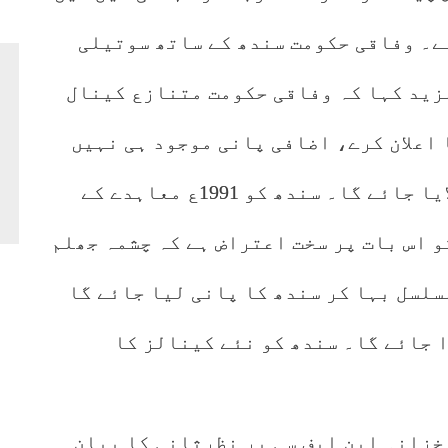
ے۔ وفاقی حکومت سندھ کے ساتھ سوتیلی
زید کہا کہ وفاقی حکومت متنازع کینال
اعلان کرے، اضافی پانی موجود ہی نہیں
تو نئے کینالز میں پانی کہاں سے لایا جائے گا۔ سندھ کو 1991ع معاہدے کے
و اس بات پر سخت اعتراض ہے کہ چشمہ جھلم
سلسل بہا کر سندھ کا پانی لیا جائے گا
 جائے گا۔ سندھ کو نئے کینالز کا
خزانہ این ایف سی پر نظرثانی کا بیان