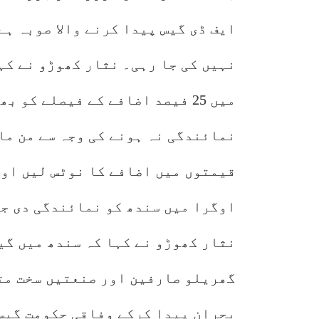
ایف ڈی گیس پیدا کرنے والا صوبہ ہے
نہیں کی جا رہی۔ نثار کھوڑو نے کہ
میں 25 فیصد اضافے کے فیصلے کو
نمائندگی نہ ہونے کی وجہ سے من ما
قیمتوں میں اضافے کا نوٹس لیں اور
اوگرا میں سندھ کو نمائندگی دی ج
نثار کھوڑو نے کہا کہ سندھ میں گی
گھریلو صارفین اور صنعتیں سخت متا
بحران پیدا کرکے وفاقی حکومت گیس 