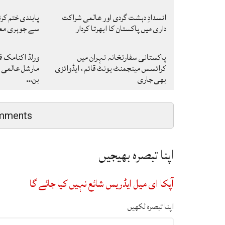
انسدادِ دہشت گردی اور عالمی شراکت
پابندی ختم کر
داری میں پاکستان کا ابھرتا کردار
سے جوہری معا
پاکستانی سفارتخانہ تہران میں
ورلڈ اکنامک فو
کرائسس مینجمنٹ یونٹ قائم ، ایڈوائزی
مارشل عالمی ر
بھی جاری
بن…
mments
اپنا تبصرہ بھیجیں
آپکا ای میل ایڈریس شائع نہیں کیا جائے گا
اپنا تبصرہ لکھیں