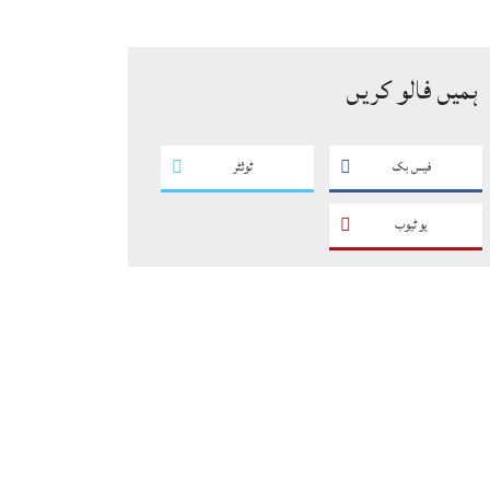
کے فروغ کے لیے ایسے پروگرام
ناگزیر ہیں، ڈاکٹر احسان
ہمیں فالو کریں
فیس بک
ٹوئٹر
یو ٹیوب