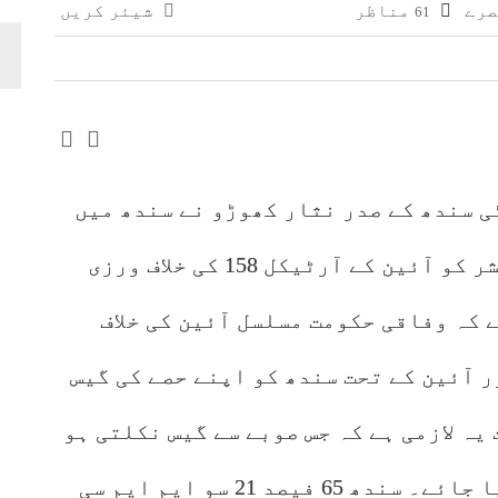
مناظر
شیئر کریں
61
ی پیکجز متعارف کرانے کا فیصلہ، او پی ایف اور موون 
 کا بجٹ تقریر میں تمباکو پر زیادہ ٹیکس عائد کرنے کا 
 سندھ کے صدر نثار کھوڑو نے سندھ میں
گیس کی شدید لوڈشیڈنگ اور لو پریشر کو آئین کے آرٹیکل 158 کی خلاف ورزی
 کہ وفاقی حکومت مسلسل آئین کی خلاف
ر آئین کے تحت سندھ کو اپنے حصے کی گیس
ئے، آرٹیکل 158 کے تحت یہ لازمی ہے کہ جس صوبے سے گیس نکلتی ہو
پہلے اس صوبے کی ضرورت کو پورا کیا جائے۔ سندھ 65 فیصد 21 سو ایم ایم سی