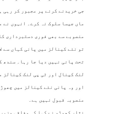
جی خریدنے کرنے پر مجبور کر رہی ہ
ماں جیسا سلوک نہ کرے۔ انہوں نے م
منصوبے سے بھی فوری دستبرداری کا 
تحت پانی نہیں دیا جا رہا۔ سندھ ک
لنک کینال اور ٹی پی لنک کینالز م
اور وہ پانی نئے کینالز میں چھوڑا
منصوبہ قبول نہیں ہے۔
نثار کھوڑو نے کہا کہ وفاقی وزیر 