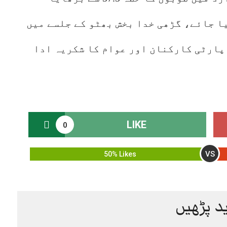
ق کا حصہ 42.5 سے کم کیا جائے، گڑھی خدا بخش بھٹو کے جلسے میں
 پارٹی کارکنان اور عوام کا شکریہ ادا
LIKE
0
VS
50% Likes
د پڑھیں