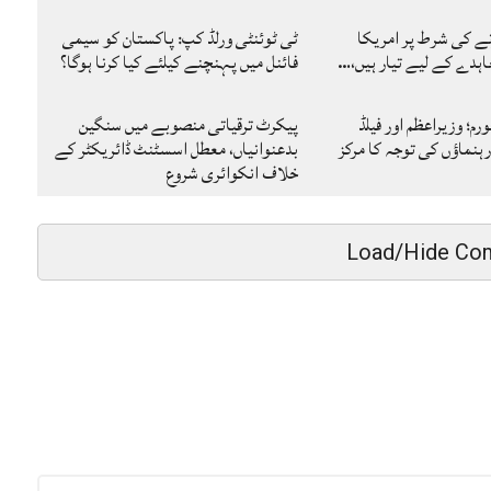
نے کی شرط پر امریکا
ٹی ٹوئنٹی ورلڈ کپ: پاکستان کو سیمی
ہدے کے لیے تیار ہیں،…
فائنل میں پہنچنے کیلئے کیا کرنا ہوگا؟
رم؛ وزیراعظم اور فیلڈ
پیکرٹ ترقیاتی منصوبے میں سنگین
ہنماؤں کی توجہ کا مرکز
بدعنوانیاں، معطل اسسٹنٹ ڈائریکٹر کے
خلاف انکوائری شروع
Load/Hide Co