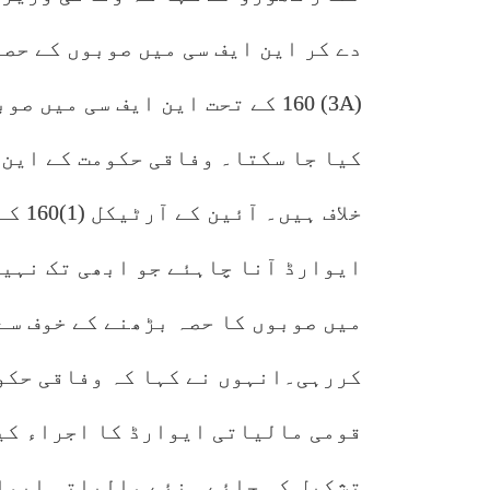
دے کر این ایف سی میں صوبوں کے حص
(3A) 160 کے تحت این ایف سی می
کیا جا سکتا۔ وفاقی حکومت کے این 
خلاف 
ایوارڈ آنا چاہئے جو ابھی تک نہیں
میں صوبوں کا حصہ بڑھنے کے خوف سے
قومی مالیاتی ایوارڈ کا اجراء کی