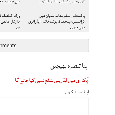
داری میں پاکستان کا ابھرتا کردار
سے جوہری معا
پاکستانی سفارتخانہ تہران میں
ورلڈ اکنامک فو
کرائسس مینجمنٹ یونٹ قائم ، ایڈوائزی
مارشل عالمی ر
بھی جاری
بن…
mments
اپنا تبصرہ بھیجیں
آپکا ای میل ایڈریس شائع نہیں کیا جائے گا
اپنا تبصرہ لکھیں