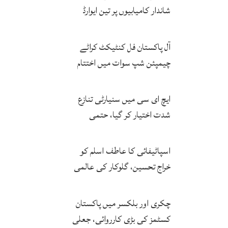
شاندار کامیابیوں پر تین ایوارڈ
حاصل کر لئے
آل پاکستان فل کنٹیکٹ کراٹے
چیمپئن شپ سوات میں اختتام
پزیر
ایچ ای سی میں سنیارٹی تنازع
شدت اختیار کر گیا، حتمی
فیصلہ چیئرمین کریں گے
اسپاٹیفائی کا عاطف اسلم کو
خراج تحسین، گلوکار کی عالمی
مقبولیت کا معترف
چکری اور بلکسر میں پاکستان
کسٹمز کی بڑی کارروائی، جعلی