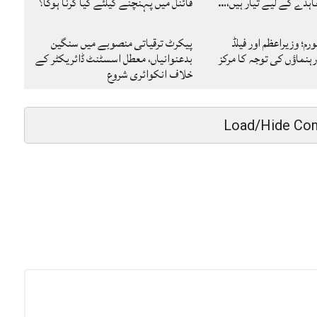
ہدے کے لیے تیار ہیں،…
فائنل میں پہنچنے کیلئے کیا کرنا ہوگا؟
رم؛ وزیراعظم اور فیلڈ
پیکرٹ ترقیاتی منصوبے میں سنگین
ہنماؤں کی توجہ کا مرکز
بدعنوانیاں، معطل اسسٹنٹ ڈائریکٹر کے
خلاف انکوائری شروع
Load/Hide Co