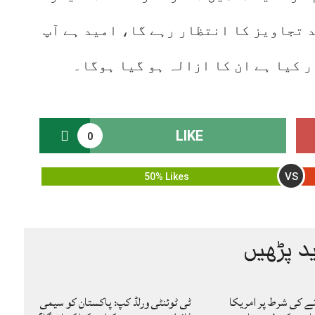
 تجاویز کا انتظار رہے گا، امید ہے آپ
ر کیا ہے ان کا ازالہ ہو گیا ہوگا۔
LIKE
0
VS
50% Likes
د پڑھیں
نے کی شرط پر امریکا
ٹی ٹوئنٹی ورلڈ کپ: پاکستان کو سیمی