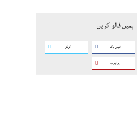
سگریٹوں سے بھرے 11 مزدا ٹرک
ضبط
ہمیں فالو کریں
فیس بک
ٹوئٹر
یو ٹیوب