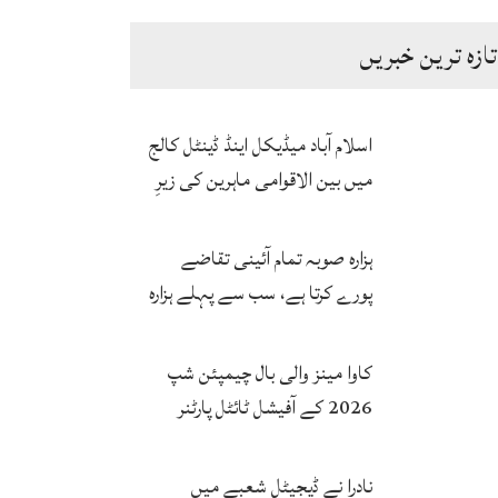
تازہ ترین خبریں
اسلام آباد میڈیکل اینڈ ڈینٹل کالج
میں بین الاقوامی ماہرین کی زیرِ
نگرانی اے آئی ہیلتھ کیئر
سرٹیفکیٹ پروگرام شروع
ہزارہ صوبہ تمام آئینی تقاضے
پورے کرتا ہے، سب سے پہلے ہزارہ
صوبہ قائم ہونا چاہیے: سردار
محمد یوسف
کاوا مینز والی بال چیمپئن شپ
2026 کے آفیشل ٹائٹل پارٹنر
زونگ کا پاکستان کی تاریخی
فتح پر جشن
نادرا نے ڈیجیٹل شعبے میں