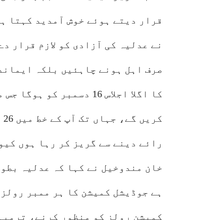
قرار دیتے ہوئے خوش آمدید کہتا ہو
نے عدلیہ کی آزادی کو لازم قرار دے
صرف اہل ہونے چاہئیں بلکہ ایماند
کا اگلا اجلاس 16 دسمبر ک
کر
رائے دینے سے گریز کر رہا ہوں کی
خان مندوخیل نے کہا کہ عدلیہ بطور
ہے جوڈیشل کمیشن کا ہر ممبر رولز 
کمیشن رولز کو منظور کرنے، ترمیم