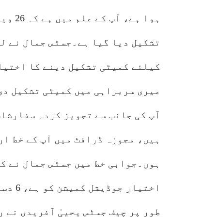
ہوا ہے
تشکیل دیا گیا ہے۔جسٹس جمال نے لک
کیلئے کمیٹی تشکیل دینے کا اختیار
میری سربراہی میں کمیٹی تشکیل دی،
آپ کی جانب سے تجویز کردہ سفارشات
ہیں، مجوزہ ڈرافٹ میں آپ کے خط ار
ہوں۔جوابی خط میں جسٹس جمال نے کہ
اختیار
طور پر چیف جسٹس یحییٰ آفریدی نے 