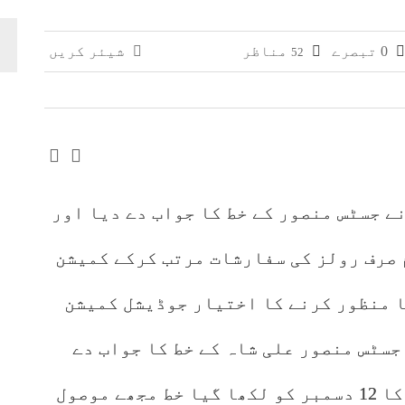
وائی، جعلی سگریٹوں سے بھرے 11 مزدا ٹرک ضبط
0 تبصرے
مناظر
شیئر کریں
52
 افغانستان کے کاروباری گروپ کی ملکیت کا انکشاف
نے جسٹس منصور کے خط کا جواب دے دیا اور
 صرف رولز کی سفارشات مرتب کرکے کمیشن
ا منظور کرنے کا اختیار جوڈیشل کمیشن
جسٹس منصور علی شاہ کے خط کا جواب دے
دیا جس میں انہوں نے کہا ہے کہ آپ کا 12 دسمبر کو لکھا گیا خط مجھے موصول