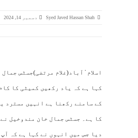
چکری اور بلکسر میں پاکستان کسٹمز کی بڑی کارر
Syed Javed Hassan Shah
دسمبر 14, 2024
مشہور سمگل سگریٹ برانڈز میلانو، مونڈ
سمر فیسٹا 2026 کا اختتام، طلبہ کی ہمہ جہت صلاحیتوں کے فروغ کے لیے ایسے پروگرام ناگزیر ہیں، ڈاکٹر احسان
اسلام ٰٰآباد(غلام مرتضی)جسٹس جمال 
کہا ہے کہ یاد رکھیں کمیٹی کا کام
کے سامنے رکھنا ہے انہیں مسترد ی
کا ہے۔ جسٹس جمال خان مندوخیل نے 