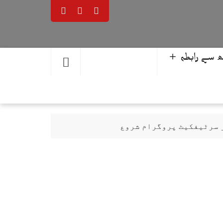
 سے رابطہ ＋
ر سرٹیفکیٹ پروگرام شروع
حمد یوسف