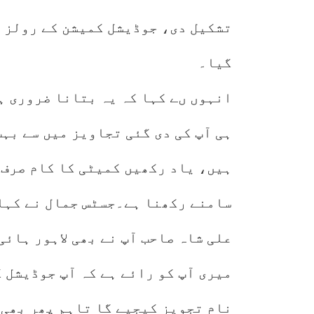
تشکیل دی، جوڈیشل کمیشن کے رولز 
گیا۔
انہوں ںے کہا کہ یہ بتانا ضروری ہ
ہی آپ کی دی گئی تجاویز میں سے بہ
ہیں، یاد رکھیں کمیٹی کا کام صرف 
سامنے رکھنا ہے۔جسٹس جمال نے کہا 
علی شاہ صاحب آپ نے بھی لاہور ہائی
میری آپ کو رائے ہے کہ آپ جوڈیشل 
نام تجویز کیجیے گا تاہم پھر بھی 