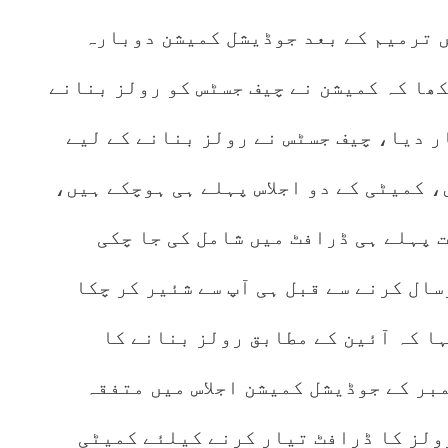
، آپ کے علم میں ہے کہ 26 ویں ترمیم کے بعد جوڈیشل کمیشن دوبارہ
ھا کہ کمیشن نے چیف جسٹس کو رولز بنانے
 دیا، چیف جسٹس نے رولز بنانے کے لیے
 کمیٹی کے دو اجلاس پہلے ہی ہوچکے ہیں،
 پہلے ہی ڈرافٹ میں شامل کی جا چکی
سال کرنے سے قبل ہی آپ سے شئیر کر چکا
ا کہ آئین کے مطابق رولز بنانے کا
 جوڈیشل کمیشن کو ہے، 6 دسمبر کے جوڈیشل کمیشن اجلاس میں متفقہ
رولز کا ڈرافٹ تیار کرنے کیلئے کمیٹی