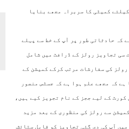
کیلئے کمیٹی کا سربراہ مجھے بنایا
ے کہ حادثاتی طور پر آپ کے خط سے پہلے
ت سی تجاویز رولز کے ڈرافٹ میں شامل
رولز کی سفارشات مرتب کرکے کمیشن کے
ہے کہ مجھے علم ہوا ہے کہ جسٹس منصور
 کورٹ کے لیے ججز کے نام تجویز کیے ہیں،
کمیشن سے رولز کی منظوری کے بعد مزید
میں آپ کی دی گئی تجاویز کو قابل ستائش