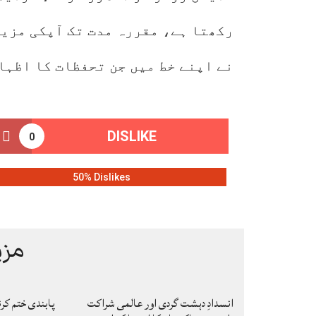
رکھتا ہے، مقررہ مدت تک آپکی مزید
نے اپنے خط میں جن تحفظات کا اظہا
DISLIKE
0
50% Dislikes
مزی
انسدادِ دہشت گردی اور عالمی شراکت
پابندی ختم کر