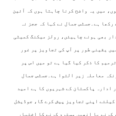
ں، میں یہ واضح کرنا چاہتا ہوں کہ آئین
 رکھا ہے۔جسٹس جمال نے کہا کہ ججز نہ
ار بھی ہونے چاہیئں، رولز میکنگ کمیٹی
و ہوگا جس میں یقینی طور پر آپ کی تجاویز پر غور
یں گے، جہاں تک آپ کے خط میں 26 ترمیم کا ذکر کیا گیا ہے تو میں اس پر
ونکہ معاملہ زیر التوا ہے۔جسٹس جمال
 ادارہ پاکستان کے شہریوں کا ہے امید
کیلئے اپنی تجاویز پیش کرے گا، جوڈیشل
 کرنے یا انھیں مسترد کرنے کا اختیار