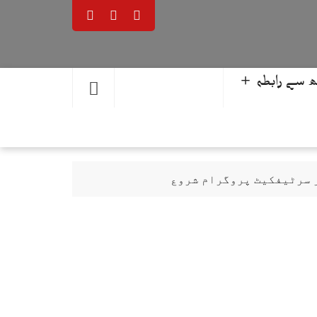
 سے رابطہ ＋
ر سرٹیفکیٹ پروگرام شروع
حمد یوسف