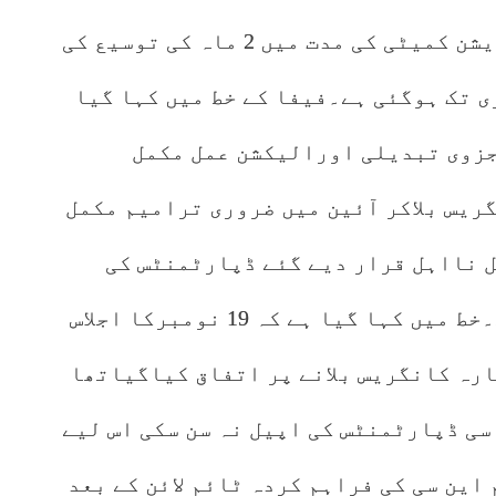
پاکستان فٹ بال فیڈریشن نارملائزیشن کمیٹی کی مدت میں 2 ماہ کی توسیع کی
س سے کمیٹی کی مدت 15 فروری تک ہوگئی ہے۔فیفا کے خط میں کہا گیا
جزوی تبدیلی اورالیکشن عمل مکمل
ریس بلاکر آئین میں ضروری ترامیم مکمل
ل نااہل قرار دیے گئے ڈپارٹمنٹس کی
اپیلوں پرکارروائی مکمل کی جائے۔خط میں کہا گیا ہے کہ 19 نومبرکا اجلاس
سے قبل دوبارہ کانگریس بلانے پر اتفاق کیاگیاتھا
سی ڈپارٹمنٹس کی اپیل نہ سن سکی اس لیے
 این سی کی فراہم کردہ ٹائم لائن کے بعد