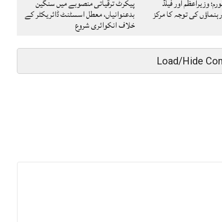
رم؛ وزیراعظم اور فیلڈ
پیکرٹ ترقیاتی منصوبے میں سنگین
ہنماؤں کی توجہ کا مرکز
بدعنوانیاں، معطل اسسٹنٹ ڈائریکٹر کے
خلاف انکوائری شروع
Load/Hide Co