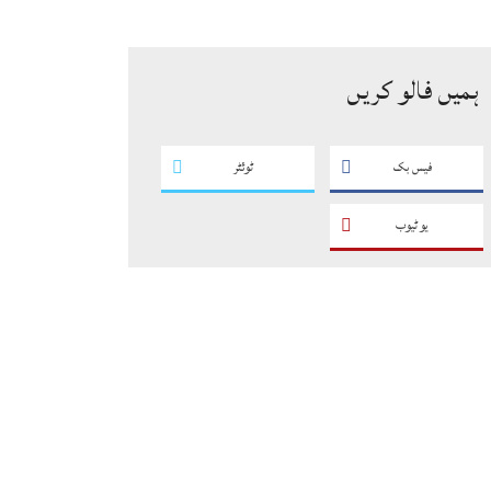
سگریٹوں سے بھرے 11 مزدا ٹرک
ضبط
ہمیں فالو کریں
فیس بک
ٹوئٹر
یو ٹیوب