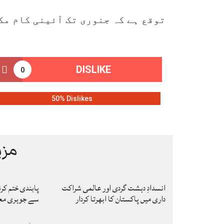
توقع ہے کہ جنوری تک آئینی کام م
DISLIKE
0
50% Dislikes
مزی
انسدادِ دہشت گردی اور عالمی شراکت
پابندی ختم کر
داری میں پاکستان کا ابھرتا کردار
سے جوہری معا