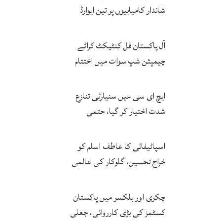
شاندار کامیابیوں پر تین ایوارڈ
حاصل کر لئے
آل پاکستان فل کنٹیکٹ کراٹے
چیمپئن شپ سوات میں اختتام
پزیر
ایچ ای سی میں سنیارٹی تنازع
شدت اختیار کر گیا، حتمی
فیصلہ چیئرمین کریں گے
اسپاٹیفائی کا عاطف اسلم کو
خراج تحسین، گلوکار کی عالمی
مقبولیت کا معترف
چکری اور بلکسر میں پاکستان
کسٹمز کی بڑی کارروائی، جعلی