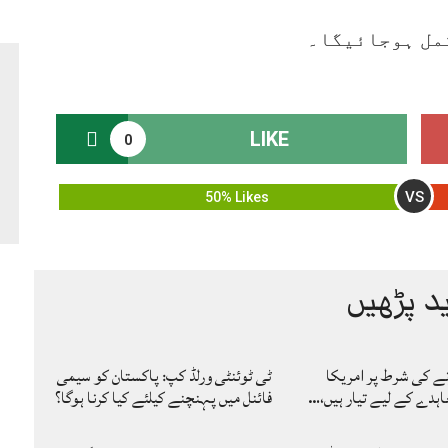
کمل ہوجائیگا۔
LIKE
0
VS
50% Likes
د پڑھیں
نے کی شرط پر امریکا
ٹی ٹوئنٹی ورلڈ کپ: پاکستان کو سیمی
ہدے کے لیے تیار ہیں،…
فائنل میں پہنچنے کیلئے کیا کرنا ہوگا؟