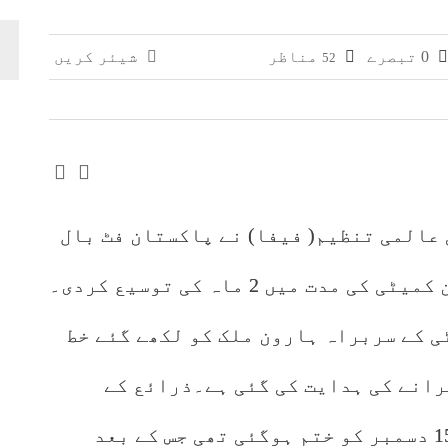
وائی، جعلی سگریٹوں سے بھرے 11 مزدا ٹرک ضبط
0 تبصرے
مناظر
شیئر کریں
52
 افغانستان کے کاروباری گروپ کی ملکیت کا انکشاف
 عالمی تنظیم( فیفا) نے پاکستان فٹ بال
فیڈریشن ( پی ایف ایف) نارملائزیشن کمیٹی کی مدت میں 2 ماہ کی توسیع کردی۔
ی کے سربراہ ہارون ملک کو لکھے گئے خط
ل کرانے کی ہدایت کی گئی ہے۔ذرائع کے
مطابق نارملائزیشن کمیٹی کی مدت 15 دسمبر کو ختم ہوگئی تھی جس کے بعد