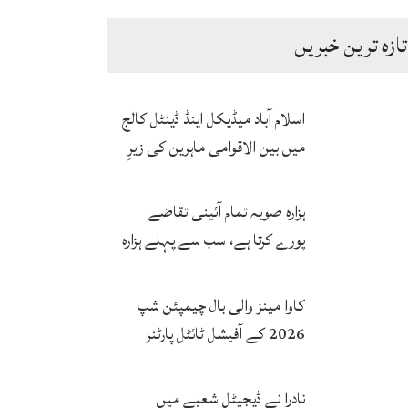
تازہ ترین خبریں
اسلام آباد میڈیکل اینڈ ڈینٹل کالج
میں بین الاقوامی ماہرین کی زیرِ
نگرانی اے آئی ہیلتھ کیئر
سرٹیفکیٹ پروگرام شروع
ہزارہ صوبہ تمام آئینی تقاضے
پورے کرتا ہے، سب سے پہلے ہزارہ
صوبہ قائم ہونا چاہیے: سردار
محمد یوسف
کاوا مینز والی بال چیمپئن شپ
2026 کے آفیشل ٹائٹل پارٹنر
زونگ کا پاکستان کی تاریخی
فتح پر جشن
نادرا نے ڈیجیٹل شعبے میں