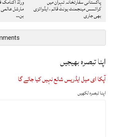
پاکستانی سفارتخانہ تہران میں
ورلڈ اکنامک فو
کرائسس مینجمنٹ یونٹ قائم ، ایڈوائزی
مارشل عالمی ر
بھی جاری
بن…
mments
اپنا تبصرہ بھیجیں
آپکا ای میل ایڈریس شائع نہیں کیا جائے گا
اپنا تبصرہ لکھیں