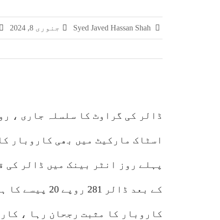
سمر فیسٹا 2026 کا اختتام، طلبہ کی ہمہ جہت صلاحیتوں کے فروغ کے لیے ایسے پروگرام ناگزیر ہیں، ڈاکٹر احسان
Syed Javed Hassan Shah
جنوری 8, 2024
اوورسیز پاکستانیوں کے لیے خصوصی سیاحت
مفاہمتی یادداشت پر دستخط
پی سی سی آر کی کنوینر ڈاکٹر نکہت شکیل
ڈالر کی گراوٹ کا سلسلہ جاری ، رو
اسٹاک مارکیٹ میں بھی کاروبار کا
کے بعد ڈالر 281
کاروبار کا مثبت رجحان رہا ، کارو