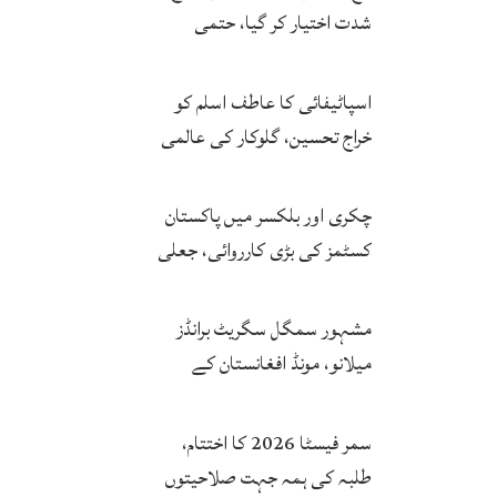
شدت اختیار کر گیا، حتمی
فیصلہ چیئرمین کریں گے
اسپاٹیفائی کا عاطف اسلم کو
خراج تحسین، گلوکار کی عالمی
مقبولیت کا معترف
چکری اور بلکسر میں پاکستان
کسٹمز کی بڑی کارروائی، جعلی
سگریٹوں سے بھرے 11 مزدا ٹرک
ضبط
مشہور سمگل سگریٹ برانڈز
میلانو، مونڈ افغانستان کے
کاروباری گروپ کی ملکیت کا
انکشاف
سمر فیسٹا 2026 کا اختتام،
طلبہ کی ہمہ جہت صلاحیتوں