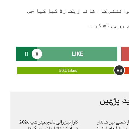
چینج کے 100 انڈیکس میں 238 پوائنٹس کا اضافہ ریکارڈ کیا گیا جس
LIKE
0
VS
50% Likes
د پڑھیں
ٹل شعبے میں شاندار
کاوا مینز والی بال چیمپئن شپ 2026
ین ایوارڈ حاصل کر لئے
کے آفیشل ٹائٹل پارٹنر زونگ کا