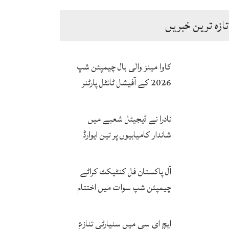
تازہ ترین خبریں
پک سینٹورس اسلام آباد کے درمیان
کاوا مینز والی بال چیمپئن شپ
مطالبہ
2026 کے آفیشل ٹائٹل پارٹنر
زونگ کا پاکستان کی تاریخی
فتح پر جشن
نادرا نے ڈیجیٹل شعبے میں
شاندار کامیابیوں پر تین ایوارڈ
حاصل کر لئے
آل پاکستان فل کنٹیکٹ کراٹے
چیمپئن شپ سوات میں اختتام
پزیر
ایچ ای سی میں سنیارٹی تنازع