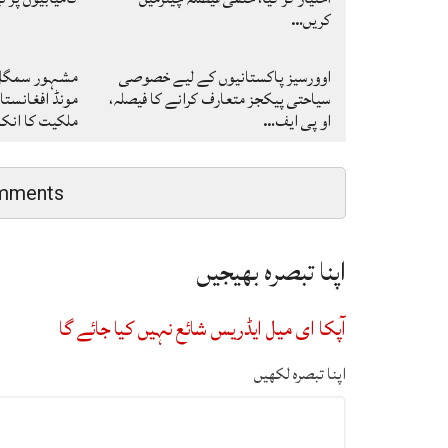
کریں…
اوورسیز پاکستانیوں کے لیے خصوصی
مشہور سمگل س
سیاحتی پیکجز متعارف کرانے کا فیصلہ،
مونڈ افغانستا
او پی ایف…
ملکیت کا ان
mments
اپنا تبصرہ بھیجیں
آپکا ای میل ایڈریس شائع نہیں کیا جائے گا
اپنا تبصرہ لکھیں