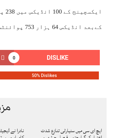
ایکس
کےبعد انڈیکس 64 ہزار 753 پوائنٹس پر پہنچ گیا۔
DISLIKE
0
50% Dislikes
مزی
ایچ ای سی میں سنیارٹی تنازع شدت
نادرا نے ڈیجی
اختیار کر گیا، حتمی فیصلہ چیئرمین
کامیابیوں پر ت