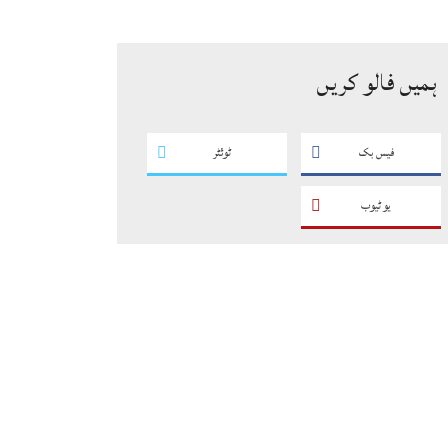
کے فروغ کے لیے ایسے پروگرام
ناگزیر ہیں، ڈاکٹر احسان
ہمیں فالو کریں
فیس بک
ٹوئٹر
یو ٹیوب