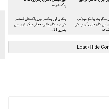
پاکستان…
گریٹ برانڈز میلانو،
چکری اور بلکسر میں پاکستان کسٹمز
ن کے کاروباری گروپ کی
کی بڑی کارروائی، جعلی سگریٹوں سے
کشاف
بھرے 11…
Load/Hide Co