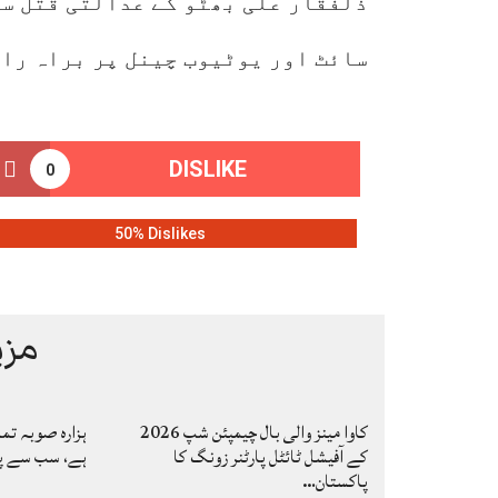
ذلفقار علی بھٹو کے عدالتی قتل سے
سائٹ اور یوٹیوب چینل پر براہ راس
DISLIKE
0
50% Dislikes
مزی
کاوا مینز والی بال چیمپئن شپ 2026
ہزارہ صوبہ تم
کے آفیشل ٹائٹل پارٹنر زونگ کا
ہے، سب سے پہ
پاکستان…