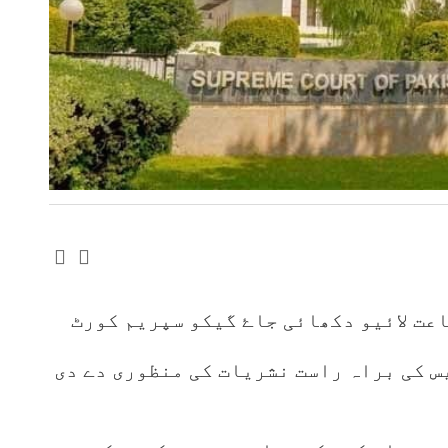
عت لائیو دکھائی جاۓ گیکو سپریم کورٹ
 کی براہ راست نشریات کی منظوری دے دی