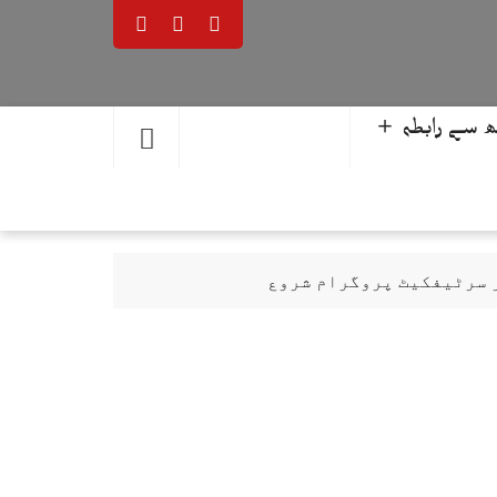
 سے رابطہ ＋
ر سرٹیفکیٹ پروگرام شروع
حمد یوسف