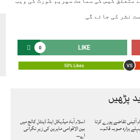
 متعلق کیس کی سماعت سپریم کورٹ کی ویب
ت نشر کی جائے گی
LIKE
0
VS
50% Likes
د پڑھیں
ام آئینی تقاضے پورے کرتا
اسلام آباد میڈیکل اینڈ ڈینٹل کالج میں
لے ہزارہ صوبہ قائم…
بین الاقوامی ماہرین کی زیرِ نگرانی
اے…