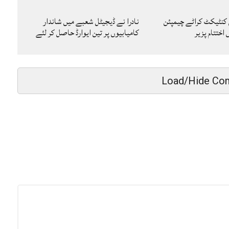
 کنٹیکٹ کراٹے چیمپئن
نادرا نے ڈیجیٹل شعبے میں شاندار
ختتام پزیر
کامیابیوں پر تین ایوارڈ حاصل کر لئے
Load/Hide Co