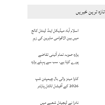
تازہ ترین خبریں
اسلام آباد میڈیکل اینڈ ڈینٹل کالج
میں بین الاقوامی ماہرین کی زیرِ
نگرانی اے آئی ہیلتھ کیئر
سرٹیفکیٹ پروگرام شروع
ہزارہ صوبہ تمام آئینی تقاضے
پورے کرتا ہے، سب سے پہلے ہزارہ
صوبہ قائم ہونا چاہیے: سردار
محمد یوسف
کاوا مینز والی بال چیمپئن شپ
2026 کے آفیشل ٹائٹل پارٹنر
زونگ کا پاکستان کی تاریخی
فتح پر جشن
نادرا نے ڈیجیٹل شعبے میں