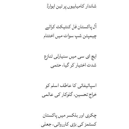
شاندار کامیابیوں پر تین ایوارڈ
حاصل کر لئے
آل پاکستان فل کنٹیکٹ کراٹے
چیمپئن شپ سوات میں اختتام
پزیر
ایچ ای سی میں سنیارٹی تنازع
شدت اختیار کر گیا، حتمی
فیصلہ چیئرمین کریں گے
اسپاٹیفائی کا عاطف اسلم کو
خراج تحسین، گلوکار کی عالمی
مقبولیت کا معترف
چکری اور بلکسر میں پاکستان
کسٹمز کی بڑی کارروائی، جعلی