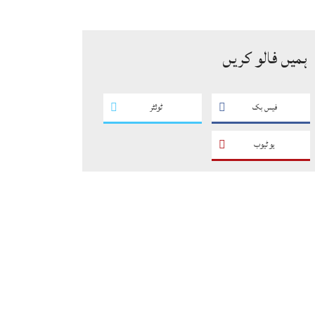
سگریٹوں سے بھرے 11 مزدا ٹرک
ضبط
ہمیں فالو کریں
فیس بک
ٹوئٹر
یو ٹیوب