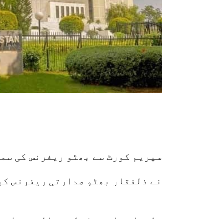
سپریم کورٹ سے بھٹو ریفرنس کی سما
نے ذلفقار بھٹو صدارتی ریفرنس کیس