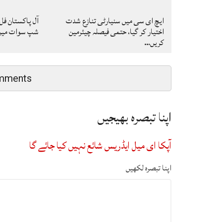
ایچ ای سی میں سنیارٹی تنازع شدت
آل پاکستان فل
اختیار کر گیا، حتمی فیصلہ چیئرمین
شپ سوات میں ا
کریں…
mments
اپنا تبصرہ بھیجیں
آپکا ای میل ایڈریس شائع نہیں کیا جائے گا
اپنا تبصرہ لکھیں