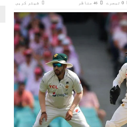
0 تبصرے
مناظر
شیئر کریں
46
وائی، جعلی سگریٹوں سے بھرے 11 مزدا ٹرک ضبط
 افغانستان کے کاروباری گروپ کی ملکیت کا انکشاف