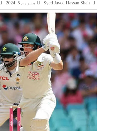
Syed Javed Hassan Shah
جنوری 5, 2024
چکری اور بلکسر میں پاکستان کسٹمز کی بڑی کارر
مشہور سمگل سگریٹ برانڈز میلانو، مونڈ
سمر فیسٹا 2026 کا اختتام، طلبہ کی ہمہ جہت صلاحیتوں کے فروغ کے لیے ایسے پروگرام ناگزیر ہیں، ڈاکٹر احسان