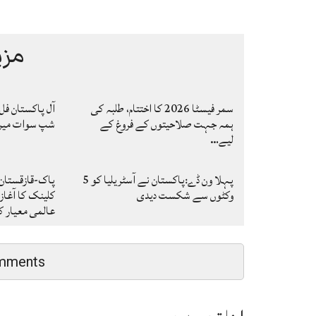
مزی
سمر فیسٹا 2026 کا اختتام، طلبہ کی
آل پاکستان فل
ہمہ جہت صلاحیتوں کے فروغ کے
شپ سوات میں ا
لیے…
پہلا ون ڈے:پاکستان نے آسٹریلیا کو 5
پاک-قازقستان
وکٹوں سے شکست دیدی
کلینک کا آغاز
عالمی معیار 
mments