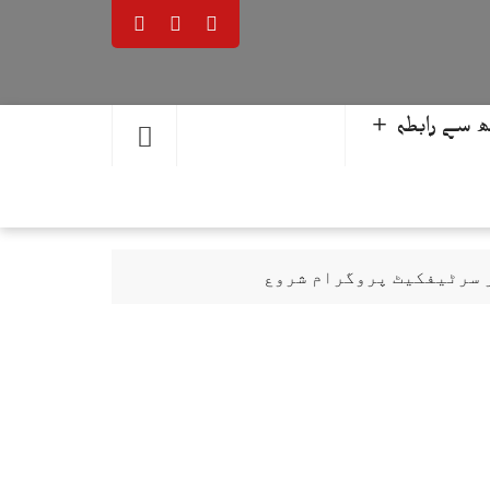
 سے رابطہ ＋
ر سرٹیفکیٹ پروگرام شروع
حمد یوسف