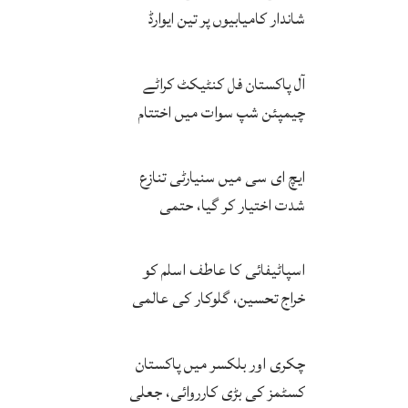
شاندار کامیابیوں پر تین ایوارڈ
حاصل کر لئے
آل پاکستان فل کنٹیکٹ کراٹے
چیمپئن شپ سوات میں اختتام
پزیر
ایچ ای سی میں سنیارٹی تنازع
شدت اختیار کر گیا، حتمی
فیصلہ چیئرمین کریں گے
اسپاٹیفائی کا عاطف اسلم کو
خراج تحسین، گلوکار کی عالمی
مقبولیت کا معترف
چکری اور بلکسر میں پاکستان
کسٹمز کی بڑی کارروائی، جعلی