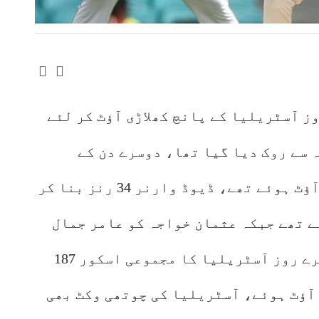
ز آسٹریلیا کے پانچ کھلاڑی آؤٹ کر لئے
 سے روک دیا گیا تھا، دوسرے دن کے
اختتام پر آسٹریلیا کے دو کھلاڑی آؤٹ ہوئے تھے، ڈیوڈ وارنر 34 رنز بنا کر
ے تھے جبکہ عثمان خواجہ کو عامر جمال
نے 47 رنز پر آؤٹ کیا۔کھیل کے تیسرے روز آسٹریلیا کا مجموعی اسکور 187
تھ 38 رنز بنا کر آؤٹ ہوئے، آسٹریلیا کی چوتھی وکٹ بھی