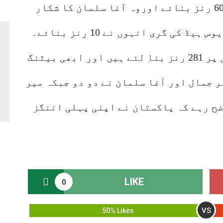
187 رنز پر گری، مارنس لبوشین نے 60 رنز بنائے اوروہ آغا سلمان کا شکار
بنے۔آسٹریلیا کی پانچویں وکٹ ٹریوس ہیڈ کی گری انہوں نے 10 رنز بنائے۔
آسٹریلیا نے پانچ وکٹوں کے نقصان پر 281 رنز بنا لئے ہیں اور ابھی بیٹنگ
ر جمال اور آغا سلمان نے دو دو جبکہ میر
ضح رہے کہ پاکستان نے اپنی پہلی اننگز
LIKE
0
VS
50% Likes