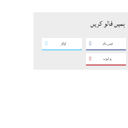
سگریٹوں سے بھرے 11 مزدا ٹرک
ضبط
ہمیں فالو کریں
فیس بک
ٹوئٹر
یو ٹیوب