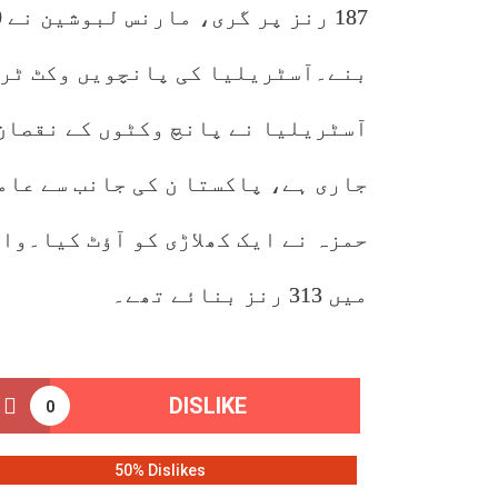
جاری ہے، پاکستا ن کی جانب سے عام
حمزہ نے ایک کھلاڑی کو آؤٹ کیا۔وا
میں 313 رنز بنائے تھے۔
DISLIKE
0
50% Dislikes