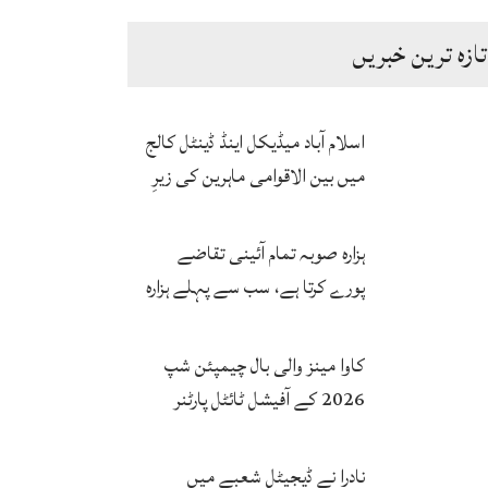
تازہ ترین خبریں
اسلام آباد میڈیکل اینڈ ڈینٹل کالج
میں بین الاقوامی ماہرین کی زیرِ
نگرانی اے آئی ہیلتھ کیئر
سرٹیفکیٹ پروگرام شروع
ہزارہ صوبہ تمام آئینی تقاضے
پورے کرتا ہے، سب سے پہلے ہزارہ
صوبہ قائم ہونا چاہیے: سردار
محمد یوسف
کاوا مینز والی بال چیمپئن شپ
2026 کے آفیشل ٹائٹل پارٹنر
زونگ کا پاکستان کی تاریخی
فتح پر جشن
نادرا نے ڈیجیٹل شعبے میں