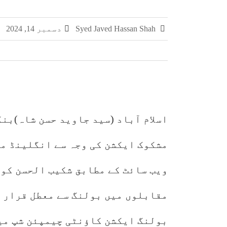
سمر فیسٹا 2026 کا اختتام، طلبہ کی ہمہ جہت صلاحیتوں کے فروغ کے لیے ایسے پروگرام ناگزیر ہیں، ڈاکٹر احسان
Syed Javed Hassan Shah
دسمبر 14, 2024
اوورسیز پاکستانیوں کے لیے خصوصی سیاحت
مفاہمتی یادداشت پر دستخط
پی سی سی آر کی کنوینر ڈاکٹر نکہت شکیل
اسلام آباد (سید جاوید حسن شاہ)بنگ
مشکوک ایکشن کی وجہ سے انگلینڈ می
ویب سائٹ کے مطابق شکیب الحسن کو 
مقابلوں میں بولنگ سے معطل قرار د
بولنگ ایکشن کاؤنٹی چیمپئن شپ میں