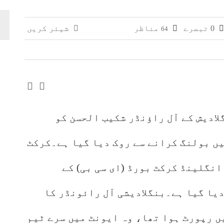
0 تبصرے
مناظر
شیئر کریں
64
ی پیکجز متعارف کرانے کا فیصلہ، او پی ایف اور موون 
 کا بجٹ تقریر میں تمباکو پر زیادہ ٹیکس عائد کرنے کا 
لادیش کے آل راؤنڈر شکیب الحسن کو
ں بولنگ کرانے سے روک دیا گیا ہے۔کرکٹ
انگلینڈ کرکٹ بورڈ (ای سی بی) کے
یا گیا ہے۔بنگلادیشی آل رائونڈر کا
 رپورٹ ہوا تھا، وہ ایونٹ میں سرے ٹیم