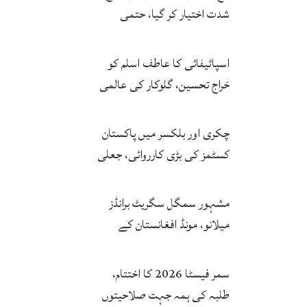
شدت اختیار کر گیا، حتمی
فیصلہ چیئرمین کریں گے
اسپاٹیفائی کا عاطف اسلم کو
خراج تحسین، گلوکار کی عالمی
مقبولیت کا معترف
چکری اور بلکسر میں پاکستان
کسٹمز کی بڑی کارروائی، جعلی
سگریٹوں سے بھرے 11 مزدا ٹرک
ضبط
مشہور سمگل سگریٹ برانڈز
میلانو، مونڈ افغانستان کے
کاروباری گروپ کی ملکیت کا
انکشاف
سمر فیسٹا 2026 کا اختتام،
طلبہ کی ہمہ جہت صلاحیتوں