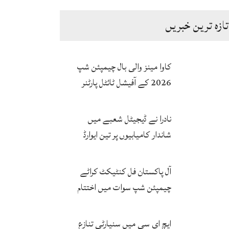
تازہ ترین خبریں
پک سینٹورس اسلام آباد کے درمیان
کاوا مینز والی بال چیمپئن شپ
مطالبہ
2026 کے آفیشل ٹائٹل پارٹنر
زونگ کا پاکستان کی تاریخی
فتح پر جشن
نادرا نے ڈیجیٹل شعبے میں
شاندار کامیابیوں پر تین ایوارڈ
حاصل کر لئے
آل پاکستان فل کنٹیکٹ کراٹے
چیمپئن شپ سوات میں اختتام
پزیر
ایچ ای سی میں سنیارٹی تنازع