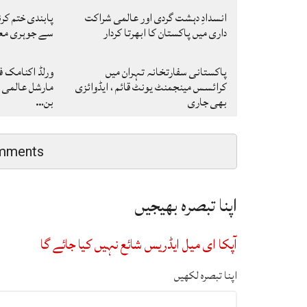
انسدادِ دہشت گردی اور عالمی شراکت
پابندی ختم کر
داری میں پاکستان کا ابھرتا کردار
سے جوہری معا
پاکستانی سفارتخانہ تہران میں
ورلڈ اکنامک فو
کرائسس مینجمنٹ یونٹ قائم ، ایڈوائزی
مارشل عالمی ر
بھی جاری
بن…
mments
اپنا تبصرہ بھیجیں
آپکا ای میل ایڈریس شائع نہیں کیا جائے گا
اپنا تبصرہ لکھیں