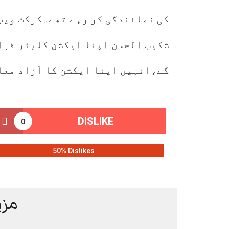
کی نمائندگی کر رہے تھے۔کرکٹ ویب 
شکیب الحسن اپنا ایکشن کلیئر قرا
گے،انہیں اپنا ایکشن کا اّزاد معا
DISLIKE
0
50% Dislikes
مزی