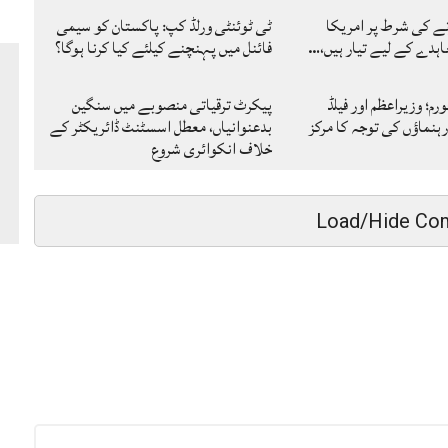
نے کی شرط پر امریکا
ٹی ٹوئنٹی ورلڈ کپ: پاکستان کو سیمی
ہدے کے لیے تیار ہیں،…
فائنل میں پہنچنے کیلئے کیا کرنا ہوگا؟
رم؛ وزیراعظم اور فیلڈ
پیکرٹ ترقیاتی منصوبے میں سنگین
ہنماؤں کی توجہ کا مرکز
بدعنوانیاں، معطل اسسٹنٹ ڈائریکٹر کے
خلاف انکوائری شروع
Load/Hide Co