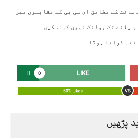
سائٹ کے مطابق ای سی بی کے مقابلوں میں
ر پانے تک بولنگ نہیں کراسکیں
ئنہ کرانا ہوگا.
LIKE
0
VS
50% Likes
د پڑھیں