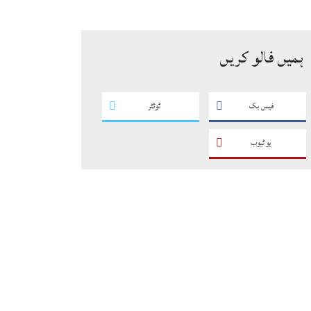
کے فروغ کے لیے ایسے پروگرام
ناگزیر ہیں، ڈاکٹر احسان
ہمیں فالو کریں
فیس بک
ٹوئٹر
یو ٹیوب