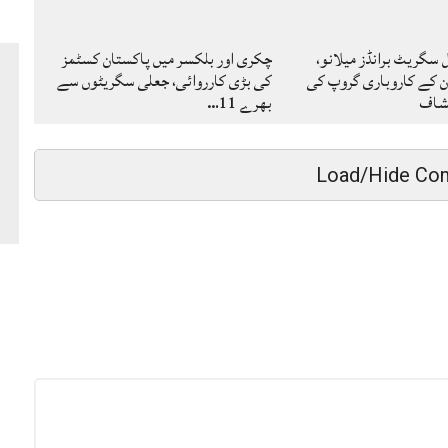
گریٹ برانڈز میلانو،
چکری اور بلکسر میں پاکستان کسٹمز
ن کے کاروباری گروپ کی
کی بڑی کارروائی، جعلی سگریٹوں سے
کشاف
بھرے 11…
Load/Hide Co