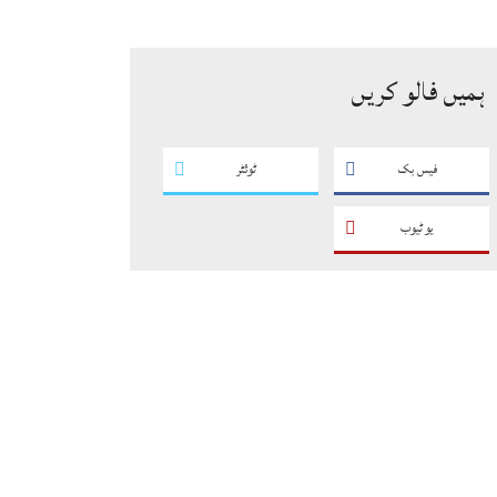
سگریٹوں سے بھرے 11 مزدا ٹرک
ضبط
ہمیں فالو کریں
فیس بک
ٹوئٹر
یو ٹیوب