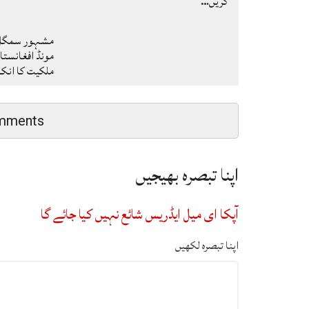
کریں…
مشہور سمگل س
مونڈ افغانستا
ملکیت کا ان
mments
اپنا تبصرہ بھیجیں
آپکا ای میل ایڈریس شائع نہیں کیا جائے گا
اپنا تبصرہ لکھیں