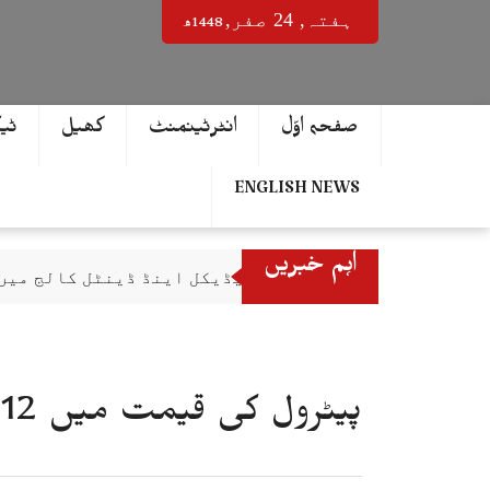
Ski
1448ھ
ہفتہ‬‮,
24
صفر‬,
t
conten
صفحہ اوّل
انٹرٹینمنٹ
کھیل
ٹی
ENGLISH NEWS
اہم خبریں
اسلام آباد میڈیکل اینڈ ڈینٹل کالج میں
ہزارہ صوبہ تمام آئینی تقاضے پورے کرتا
کاوا مینز والی بال چیمپئن شپ 2026 کے آفیشل ٹائٹل پارٹنر زونگ کا پاکستان کی تاریخی فتح پر جشن
نادرا نے ڈیجیٹل شعبے میں شاندار کامی
پیٹرول کی قیمت میں 12 روپے فی لیٹر کمی کا امکان
آل پاکستان فل کنٹیکٹ کراٹے چیمپئن شپ
ایچ ای سی میں سنیارٹی تنازع شدت اختیا
اسپاٹیفائی کا عاطف اسلم کو خراج تحسی