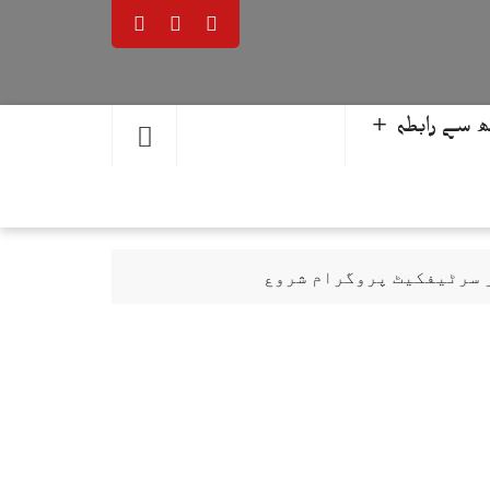
 سے رابطہ ＋
ر سرٹیفکیٹ پروگرام شروع
حمد یوسف