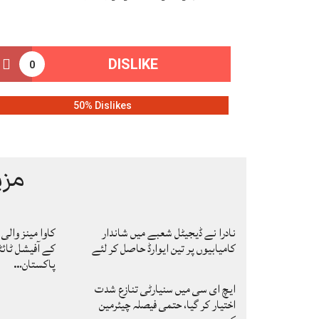
DISLIKE
0
50% Dislikes
مزی
نادرا نے ڈیجیٹل شعبے میں شاندار
کامیابیوں پر تین ایوارڈ حاصل کر لئے
کے آفیشل ٹائٹ
پاکستان…
ایچ ای سی میں سنیارٹی تنازع شدت
اختیار کر گیا، حتمی فیصلہ چیئرمین