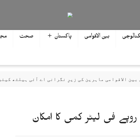
کنالوجی
بین الاقوامی
پاکستان ＋
صحت
مجھ
 بین الاقوامی ماہرین کی زیرِ نگرانی اے آئی ہیلتھ کیئ
 ہے، سب سے پہلے ہزارہ صوبہ قائم ہونا چاہیے: سردار م
ابیوں پر تین ایوارڈ حاصل کر لئے
 سوات میں اختتام پزیر
ر کر گیا، حتمی فیصلہ چیئرمین کریں گے
ن، گلوکار کی عالمی مقبولیت کا معترف