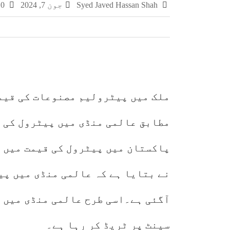
Syed Javed Hassan Shah
جون 7, 2024
0 تبصرے
چکری اور بلکسر میں پاکستان کسٹمز کی بڑی کارر
مشہور سمگل سگریٹ برانڈز میلانو، مونڈ
سمر فیسٹا 2026 کا اختتام، طلبہ کی ہمہ جہت صلاحیتوں کے فروغ کے لیے ایسے پروگرام ناگزیر ہیں، ڈاکٹر احسان
ملک میں پیٹرولیم مصنوعات کی قیم
سینٹ پر ٹریڈ کر رہا ہے۔