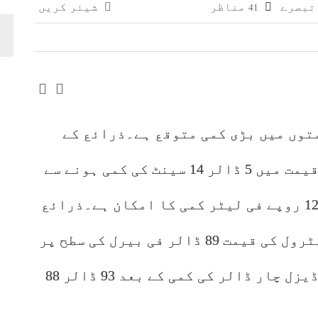
مناظر
شیئر کریں
41
وائی، جعلی سگریٹوں سے بھرے 11 مزدا ٹرک ضبط
 افغانستان کے کاروباری گروپ کی ملکیت کا انکشاف
توں میں بڑی کمی متوقع ہے۔ذرائع کے
مطابق عالمی منڈی میں پیٹرول کی قیمت میں 5 ڈالر 14 سینٹ کی کمی ہونے سے
پاکستان میں پیٹرول کی قیمت میں 12 روپے فی لیٹر کمی کا امکان ہے۔ذرائع
نے بتایا ہے کہ عالمی منڈی میں پیٹرول کی قیمت 89 ڈالر فی بیرل کی سطح پر
آگئی ہے۔اسی طرح عالمی منڈی میں ڈیزل چار ڈالر کی کمی کے بعد 93 ڈالر 88