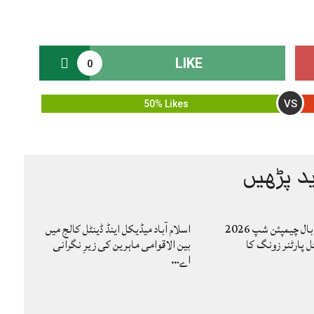
LIKE
0
VS
50% Likes
د پڑھیں
کاوا مینز والی بال چیمپئن شپ 2026
اسلام آباد میڈیکل اینڈ ڈینٹل کالج میں
ل پارٹنر زونگ کا
بین الاقوامی ماہرین کی زیرِ نگرانی
اے…