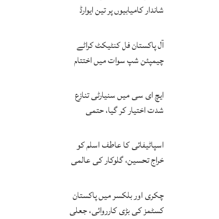
شاندار کامیابیوں پر تین ایوارڈ
حاصل کر لئے
آل پاکستان فل کنٹیکٹ کراٹے
چیمپئن شپ سوات میں اختتام
پزیر
ایچ ای سی میں سنیارٹی تنازع
شدت اختیار کر گیا، حتمی
فیصلہ چیئرمین کریں گے
اسپاٹیفائی کا عاطف اسلم کو
خراج تحسین، گلوکار کی عالمی
مقبولیت کا معترف
چکری اور بلکسر میں پاکستان
کسٹمز کی بڑی کارروائی، جعلی