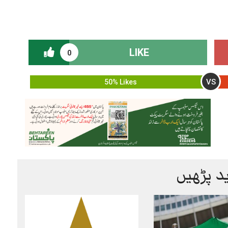
LIKE
0
VS
50% Likes
د پڑھیں