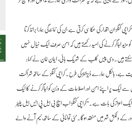
یں، اور مجھے یقین ہے کہ یہ شراکت داری ہمارے مداحوں اور وسیع تر
گز ان اقدار کی عکاسی کرتی ہے جن کی نمائندگی ہمارا برانڈ کرتا
ید اجاگر کرنے کی امید رکھتے ہیں کہ امن صرف ایک خیال نہیں
ر سکتے ہیں۔دی پیس کلب کے شریک بانی، ایمان خان نے کہا:
یت ہے، بالکل ہمارے ڈیزائنز کی طرح۔ کراچی کنگز کے ساتھ شراکت
ایک پر اپنے امن اور اصلاحات کے وڑن کو اجاگر کرنے کا ایک
ایک اعزاز کی بات ہے۔”کراچی کنگز اب ایچ بی ایل پی ایس ایل پلیئر
ے تیار ہو رہے ہیں، جو 11 جنوری کو گوادر کے دلکش شہر میں منعقد ہوگا۔ نئی توانائی کے ساتھ، ٹیم آنے والے