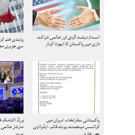
انسدادِ دہشت گردی اور عالمی شراکت
پابندی ختم کر
داری میں پاکستان کا ابھرتا کردار
سے جوہری معا
پاکستانی سفارتخانہ تہران میں
ورلڈ اکنامک فو
کرائسس مینجمنٹ یونٹ قائم ، ایڈوائزی
مارشل عالمی ر
بھی جاری
بن…