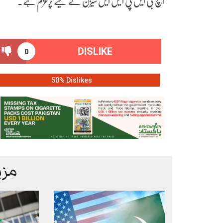
ایچ بی ایل پی ایس ایل سیزن کے لیے پرعزم ہے۔
DISLIKE
0
50% Dislikes
مزی