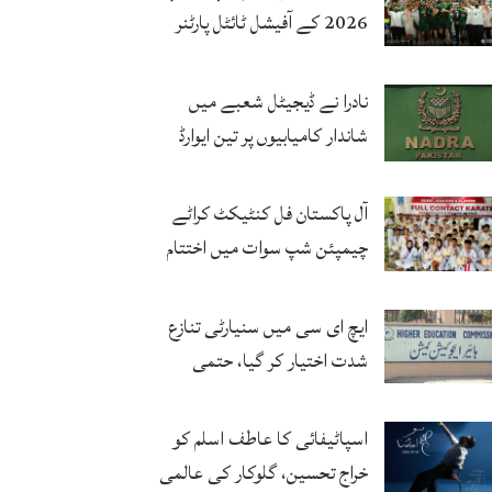
2026 کے آفیشل ٹائٹل پارٹنر
زونگ کا پاکستان کی تاریخی
فتح پر جشن
نادرا نے ڈیجیٹل شعبے میں
شاندار کامیابیوں پر تین ایوارڈ
حاصل کر لئے
آل پاکستان فل کنٹیکٹ کراٹے
چیمپئن شپ سوات میں اختتام
پزیر
ایچ ای سی میں سنیارٹی تنازع
شدت اختیار کر گیا، حتمی
فیصلہ چیئرمین کریں گے
اسپاٹیفائی کا عاطف اسلم کو
خراج تحسین، گلوکار کی عالمی