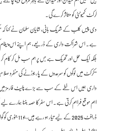
ہیں جنہیں ہم میدان اور میدان سے باہر فروغ دینا چاہتے ہ
کرکٹ کمیونٹی کو متاثر کرے گی۔
دی پیس کلب کے شریک بانی، شایان سلمان نے کہا کہ “کراچی کن
ہے۔ اس شراکت داری کے ذریعے، ہم اپنے اس پیغام کو مز
بلکہ ایک عمل اور تحریک ہے جس پر ہم سب مل کر کام ک
“کرکٹ میں لوگوں کو سرحدوں کے پار جوڑنے کی منفرد صلاح
داری ہمیں اس خطے کے سب سے بڑے پلیٹ فارمز میں سے 
اہم موقع فراہم کرتی ہے۔ اس سفر کا حصہ بننا ہمارے لیے 
ڈرافٹ 2025 کے لی