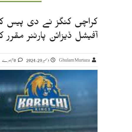
کراچی کنگز نے دی پیس کل
آفیشل ڈیزائن پارٹنر مقرر کر
Ghulam Murtaza
دسمبر 29, 2024
0 تبصرے