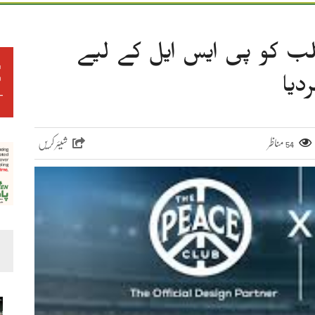
ب کو پی ایس ایل کے لیے
دیا
مناظر
شیئر کریں
54