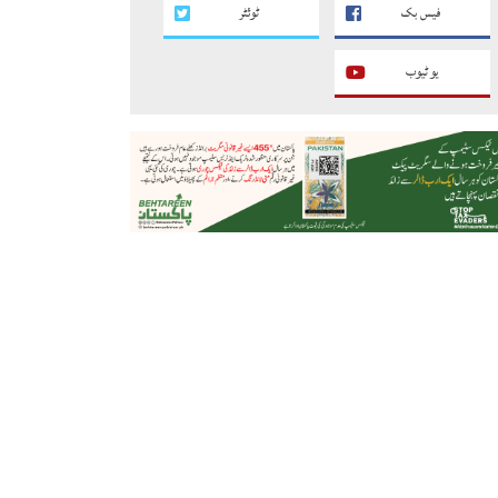
فیس بک
ٹوئٹر
یو ٹیوب