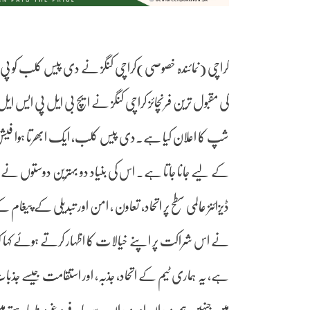
کراچی (نمائندہ خصوصی)کراچی کنگز نے دی پیس کلب کو پی 
شپ کا اعلان کیا ہے۔دی پیس کلب، ایک ابھرتا ہوا فیشن
کے لیے جانا جاتا ہے۔ اس کی بنیاد دو بہترین دوستوں نے
ڈیزائنز عالمی سطح پر اتحاد، تعاون ، امن اور تبدیلی کے پیغا
نے اس شراکت پر اپنے خیالات کا اظہار کرتے ہوئے ک
ہے، یہ ہماری ٹیم کے اتحاد، جذبہ، اور استقامت جیسے جذب