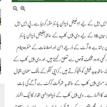
ایس ایل کے لیے ا?فیشل ڈیزائن پارٹنر مقرر کردیا ہے۔پی ایس ایل
کی مقبول ترین فرنچائز کراچی کنگز نے ایچ بی ایل پی ایس ایل سیزن 10 کے لیے دی پیس کلب کے ساتھ آفیشل ڈیزائن پارٹنر
 برانڈ ہے جو آرٹ کے ذریعے امن اور اصلاحات کے منفرد پیغام
 رکھی جو دو مختلف قوموں سے تعلق رکھتے ہیں، اور دی پیس کلب کے
م کے ساتھ جدید فیشن کو یکجا کرتے ہیں۔کراچی کنگز کے مالک سلمان اقبال
ہا کہ “دی پیس کلب کے ساتھ یہ شراکت کرکٹ سے آگے کی بات
ات کا اظہار ہے۔ دی پیس کلب کے ڈیزائنز انہی اقدار کا ایک اظہار