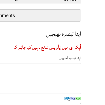
mments
اپنا تبصرہ بھیجیں
آپکا ای میل ایڈریس شائع نہیں کیا جائے گا
اپنا تبصرہ لکھیں