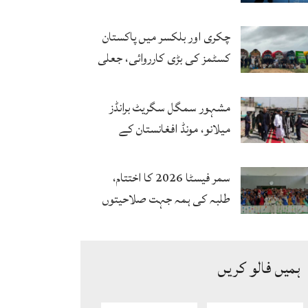
مقبولیت کا معترف
چکری اور بلکسر میں پاکستان
کسٹمز کی بڑی کارروائی، جعلی
سگریٹوں سے بھرے 11 مزدا ٹرک
ضبط
مشہور سمگل سگریٹ برانڈز
میلانو، مونڈ افغانستان کے
کاروباری گروپ کی ملکیت کا
انکشاف
سمر فیسٹا 2026 کا اختتام،
طلبہ کی ہمہ جہت صلاحیتوں
کے فروغ کے لیے ایسے پروگرام
ناگزیر ہیں، ڈاکٹر احسان
ہمیں فالو کریں