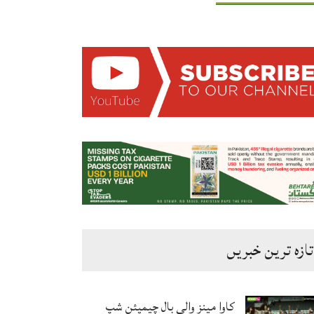
تازہ ترین خبریں
کاوا مینز والی بال چیمپئن شپ