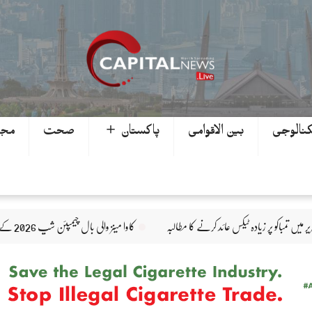
کنالوجی
بین الاقوامی
پاکستان ＋
صحت
مجھ
 کرنے کا مطالبہ
کاوا مینز والی بال چیمپئن شپ 2026 کے آفیشل ٹائٹل پارٹنر زونگ کا پاکستان کی تاریخی فتح پر جشن