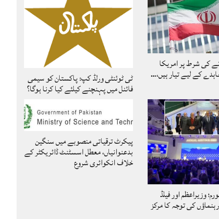
نے کی شرط پر امریکا
ہدے کے لیے تیار ہیں،…
ٹی ٹوئنٹی ورلڈ کپ: پاکستان کو سیمی
فائنل میں پہنچنے کیلئے کیا کرنا ہوگا؟
پیکرٹ ترقیاتی منصوبے میں سنگین
بدعنوانیاں، معطل اسسٹنٹ ڈائریکٹر کے
خلاف انکوائری شروع
رم؛ وزیراعظم اور فیلڈ
ہنماؤں کی توجہ کا مرکز