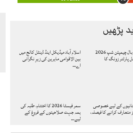
د پڑھیں
کاوا مینز والی بال چیمپئن شپ 2026
اسلام آباد میڈیکل اینڈ ڈینٹل کالج میں
ل پارٹنر زونگ کا
بین الاقوامی ماہرین کی زیرِ نگرانی
اے…
تانیوں کے لیے خصوصی
سمر فیسٹا 2026 کا اختتام، طلبہ کی
متعارف کرانے کا فیصلہ،
ہمہ جہت صلاحیتوں کے فروغ کے
لیے…