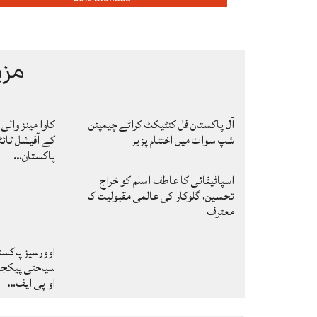
مزی
آل پاکستان فل کنٹیکٹ کراٹے چیمپئن
شپ سوات میں اختتام پزیر
کے آفیشل ٹائٹ
پاکستان…
اسپاٹیفائی کا عاطف اسلم کو خراج
تحسین، گلوکار کی عالمی مقبولیت کا
معترف
اوورسیز پاکس
سیاحتی پیکجز 
او پی ایف…