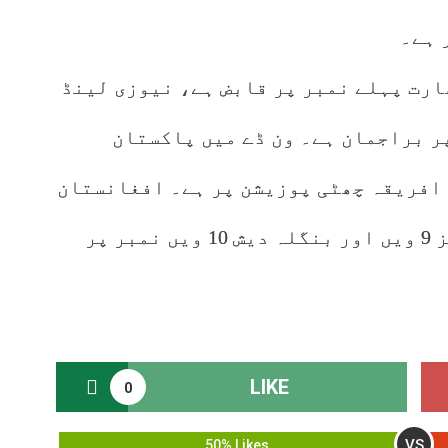
ارت پہلے نمبر پر قابض ہے، نیوزی لینڈ
ر براجمان ہے۔ ون ڈے میں پاکستان
افریقہ چھٹی پوزیشن پر ہے۔ افغانستان
7 ویں ، انگلینڈ 8 ویں، ویسٹ انڈیز 9 ویں اور بنگلہ دیش 10 ویں نمبر پر
LIKE
0
VS
50% Likes