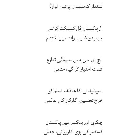
شاندار کامیابیوں پر تین ایوارڈ
حاصل کر لئے
آل پاکستان فل کنٹیکٹ کراٹے
چیمپئن شپ سوات میں اختتام
پزیر
ایچ ای سی میں سنیارٹی تنازع
شدت اختیار کر گیا، حتمی
فیصلہ چیئرمین کریں گے
اسپاٹیفائی کا عاطف اسلم کو
خراج تحسین، گلوکار کی عالمی
مقبولیت کا معترف
چکری اور بلکسر میں پاکستان
کسٹمز کی بڑی کارروائی، جعلی