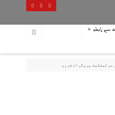
 سے رابطہ ＋
ر سرٹیفکیٹ پروگرام شروع
حمد یوسف