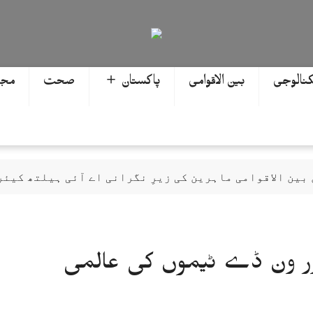
کنالوجی
بین الاقوامی
پاکستان ＋
صحت
مجھ
 بین الاقوامی ماہرین کی زیرِ نگرانی اے آئی ہیلتھ کیئ
 ہے، سب سے پہلے ہزارہ صوبہ قائم ہونا چاہیے: سردار م
ابیوں پر تین ایوارڈ حاصل کر لئے
 سی سی نے ٹی 20 اور ون ڈے ٹیموں کی عالمی
 سوات میں اختتام پزیر
ر کر گیا، حتمی فیصلہ چیئرمین کریں گے
ن، گلوکار کی عالمی مقبولیت کا معترف