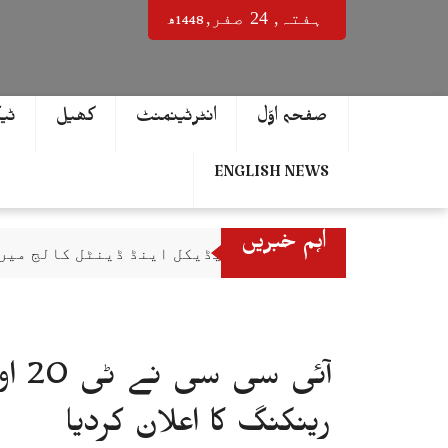
Ski
1448ھ
ہفتہ‬‮,
24
صفر‬,
t
conten
صفحہ اوّل
انٹرٹینمنٹ
کھیل
ٹی
ENGLISH NEWS
اہم خبریں
اسلام آباد میڈیکل اینڈ ڈینٹل کالج میں
ہزارہ صوبہ تمام آئینی تقاضے پورے کرتا
کاوا مینز والی بال چیمپئن شپ 2026 کے آفیشل ٹائٹل پارٹنر زونگ کا پاکستان کی تاریخی فتح پر جشن
نادرا نے ڈیجیٹل شعبے میں شاندار کامی
آئی
آل پاکستان فل کنٹیکٹ کراٹے چیمپئن شپ
ایچ ای سی میں سنیارٹی تنازع شدت اختیا
رینکنگ کا اعلان کردیا
اسپاٹیفائی کا عاطف اسلم کو خراج تحسی