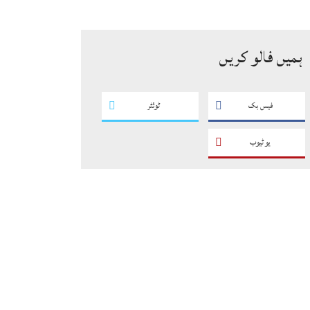
سگریٹوں سے بھرے 11 مزدا ٹرک
ضبط
ہمیں فالو کریں
فیس بک
ٹوئٹر
یو ٹیوب