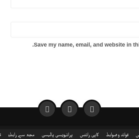
Save my name, email, and website in thi
ں
قوائد و ضوابط
کاپی رائٹس
پرائیویسی پالیسی
مجھ سے رابطہ
S