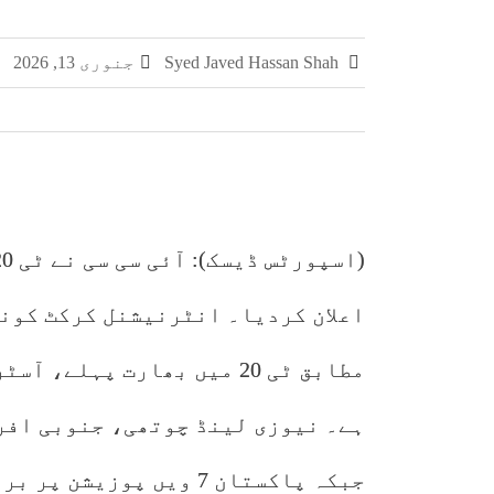
چکری اور بلکسر میں پاکستان کسٹمز کی بڑی کارر
Syed Javed Hassan Shah
جنوری 13, 2026
مشہور سمگل سگریٹ برانڈز میلانو، مونڈ
سمر فیسٹا 2026 کا اختتام، طلبہ کی ہمہ جہت صلاحیتوں کے فروغ کے لیے ایسے پروگرام ناگزیر ہیں، ڈاکٹر احسان
اعلان کردیا۔ انٹرنیشنل کرکٹ کونسل
مطابق ٹی 20 میں بھارت پہل
ہے۔ نیوزی لینڈ چوتھی، جنوبی افر