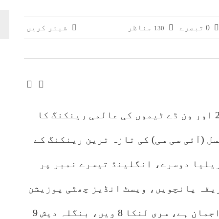
وائی، جعلی سگریٹوں سے بھرے 11 مزدا ٹرک ضبط
0 تبصرے
مناظر
شیئر کریں
130
 افغانستان کے کاروباری گروپ کی ملکیت کا انکشاف
(اسپورٹس ڈیسک): آئی سی سی نے ٹی 20 اور ون ڈے ٹیموں کی عالمی رینکنگ کا
 (آئی سی سی) کی تازہ ترین رینکنگ کے
ے، آسٹریلیا دوسرے، انگلینڈ تیسرے نمبر پر
یقہ پانچویں، ویسٹ انڈیز چھٹی پوزیشن
جبکہ پاکستان 7 ویں پوزیشن پر براجمان ہے، سری لنکا 8 ویں، بنگلہ دیش 9