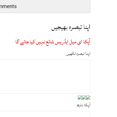
mments
اپنا تبصرہ بھیجیں
آپکا ای میل ایڈریس شائع نہیں کیا جائے گا
اپنا تبصرہ لکھیں
آپکا نام
*