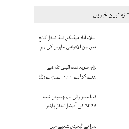
تازہ ترین خبریں
اسلام آباد میڈیکل اینڈ ڈینٹل کالج
میں بین الاقوامی ماہرین کی زیرِ
نگرانی اے آئی ہیلتھ کیئر
سرٹیفکیٹ پروگرام شروع
ہزارہ صوبہ تمام آئینی تقاضے
پورے کرتا ہے، سب سے پہلے ہزارہ
صوبہ قائم ہونا چاہیے: سردار
محمد یوسف
کاوا مینز والی بال چیمپئن شپ
2026 کے آفیشل ٹائٹل پارٹنر
زونگ کا پاکستان کی تاریخی
فتح پر جشن
نادرا نے ڈیجیٹل شعبے میں