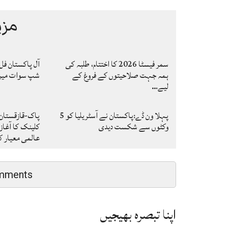
مزی
سمر فیسٹا 2026 کا اختتام، طلبہ کی
آل پاکستان فل
ہمہ جہت صلاحیتوں کے فروغ کے
شپ سوات میں ا
لیے…
پہلا ون ڈے:پاکستان نے آسٹریلیا کو 5
پاک-قازقستان
وکٹوں سے شکست دیدی
کلینک کا آغاز
عالمی معیار 
mments
اپنا تبصرہ بھیجیں