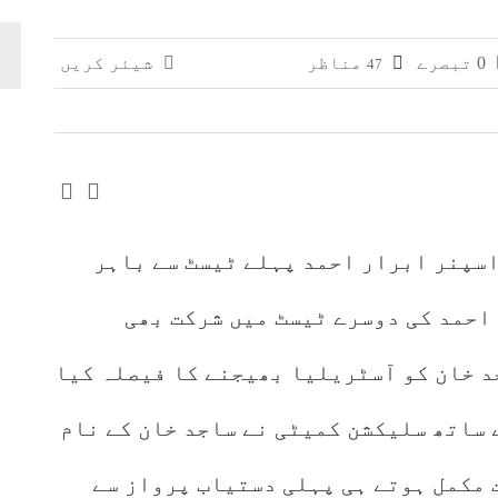
وائی، جعلی سگریٹوں سے بھرے 11 مزدا ٹرک ضبط
0 تبصرے
مناظر
شیئر کریں
47
 افغانستان کے کاروباری گروپ کی ملکیت کا انکشاف
 اسپنر ابرار احمد پہلے ٹیسٹ سے باہر
احمد کی دوسرے ٹیسٹ میں شرکت بھی
د خان کو آسٹریلیا بھیجنے کا فیصلہ کیا
ساتھ سلیکشن کمیٹی نے ساجد خان کے نام
 مکمل ہوتے ہی پہلی دستیاب پرواز سے