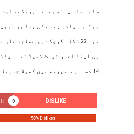
ساجد خان پرتھ روانہ ہونگے.ساجد خ
بیٹرز زیادہ ہونے کی بنا پر ترجیح
میں 22 شکار کرچکے ہیں.ساجد خا
ہی اپنا آخری ٹیسٹ کھیلا تھا۔ پاک
14 دسمبر سے پرتھ میں کھیلا جارہا ہے۔
DISLIKE
0
50% Dislikes