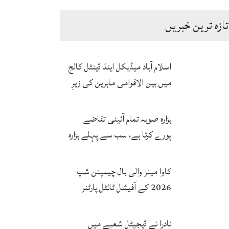
تازہ ترین خبریں
اسلام آباد میڈیکل اینڈ ڈینٹل کالج
میں بین الاقوامی ماہرین کی زیرِ
نگرانی اے آئی ہیلتھ کیئر
سرٹیفکیٹ پروگرام شروع
ہزارہ صوبہ تمام آئینی تقاضے
پورے کرتا ہے، سب سے پہلے ہزارہ
صوبہ قائم ہونا چاہیے: سردار
محمد یوسف
کاوا مینز والی بال چیمپئن شپ
2026 کے آفیشل ٹائٹل پارٹنر
زونگ کا پاکستان کی تاریخی
فتح پر جشن
نادرا نے ڈیجیٹل شعبے میں