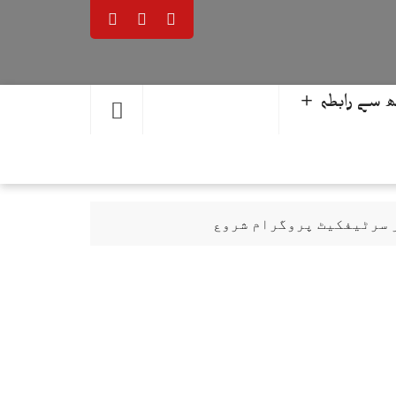
 سے رابطہ ＋
ر سرٹیفکیٹ پروگرام شروع
حمد یوسف