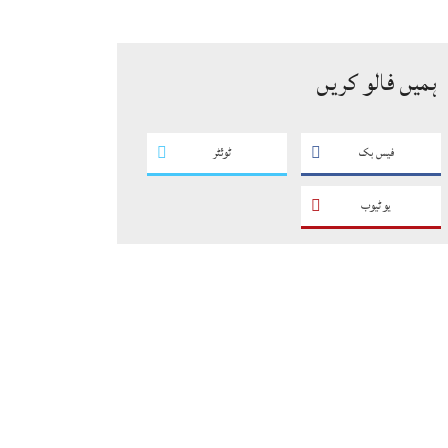
سگریٹوں سے بھرے 11 مزدا ٹرک
ضبط
ہمیں فالو کریں
فیس بک
ٹوئٹر
یو ٹیوب