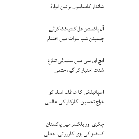
شاندار کامیابیوں پر تین ایوارڈ
حاصل کر لئے
آل پاکستان فل کنٹیکٹ کراٹے
چیمپئن شپ سوات میں اختتام
پزیر
ایچ ای سی میں سنیارٹی تنازع
شدت اختیار کر گیا، حتمی
فیصلہ چیئرمین کریں گے
اسپاٹیفائی کا عاطف اسلم کو
خراج تحسین، گلوکار کی عالمی
مقبولیت کا معترف
چکری اور بلکسر میں پاکستان
کسٹمز کی بڑی کارروائی، جعلی