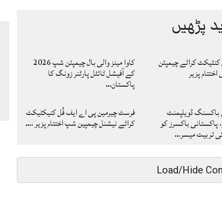
د پڑھیں
 کنٹیکٹ کراٹے چیمپئن
کاوا مینز والی بال چیمپئن شپ 2026
ختتام پزیر
کے آفیشل ٹائٹل پارٹنر زونگ کا
پاکستان…
 باکسنگ ڈویلپمنٹ
فرسٹ چیرمین پی اے ایف فُل کنیکٹیکٹ
، پاکستانی باکسرز کو
کراٹے نیشنل چیمپین شپ اختتام پزیر ،…
کی تربیت میسر…
Load/Hide Co