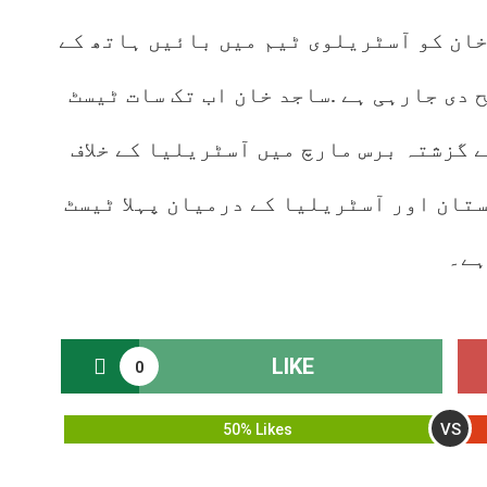
ان کو آسٹریلوی ٹیم میں بائیں ہاتھ کے
 دی جارہی ہے .ساجد خان اب تک سات ٹیسٹ
ن نے گزشتہ برس مارچ میں آسٹریلیا کے خلاف
ستان اور آسٹریلیا کے درمیان پہلا ٹیسٹ
LIKE
0
VS
50% Likes