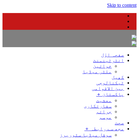
Skip to content
صفحہ اوّل
انٹرٹینمنٹ
خواتین
ملٹی میڈیا
کھیل
ٹیکنالوجی
بین الاقوامی
پاکستان ＋
معشیت
سفارتکاری
جرائم
موسم
صحت
مجھ سے رابطہ ＋
سوشل میڈیا سٹوریرز