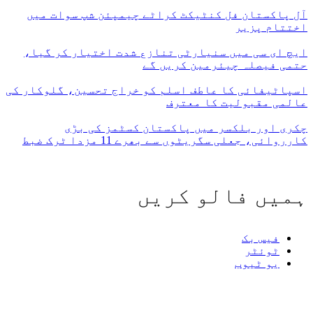
آل پاکستان فل کنٹیکٹ کراٹے چیمپئن شپ سوات میں
اختتام پزیر
ایچ ای سی میں سنیارٹی تنازع شدت اختیار کر گیا،
حتمی فیصلہ چیئرمین کریں گے
اسپاٹیفائی کا عاطف اسلم کو خراج تحسین، گلوکار کی
عالمی مقبولیت کا معترف
چکری اور بلکسر میں پاکستان کسٹمز کی بڑی
کارروائی، جعلی سگریٹوں سے بھرے 11 مزدا ٹرک ضبط
ہمیں فالو کریں
فیس بک
ٹوئٹر
یو ٹیوب