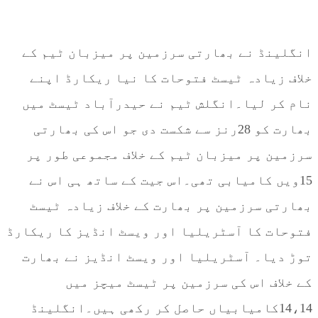
انگلینڈ نے بھارتی سرزمین پر میزبان ٹیم کے
خلاف زیادہ ٹیسٹ فتوحات کا نیا ریکارڈ اپنے
نام کر لیا۔انگلش ٹیم نے حیدرآباد ٹیسٹ میں
بھارت کو 28رنز سے شکست دی جو اس کی بھارتی
سرزمین پر میزبان ٹیم کے خلاف مجموعی طور پر
15ویں کامیابی تھی۔اس جیت کے ساتھ ہی اس نے
بھارتی سرزمین پر بھارت کے خلاف زیادہ ٹیسٹ
فتوحات کا آسٹریلیا اور ویسٹ انڈیز کا ریکارڈ
توڑ دیا۔ آسٹریلیا اور ویسٹ انڈیز نے بھارت
کے خلاف اس کی سرزمین پر ٹیسٹ میچز میں
14،14کامیابیاں حاصل کر رکھی ہیں۔انگلینڈ