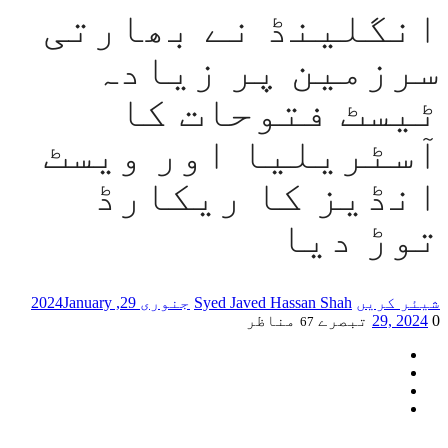
انگلینڈ نے بھارتی
سرزمین پر زیادہ
ٹیسٹ فتوحات کا
آسٹریلیا اور ویسٹ
انڈیز کا ریکارڈ
توڑ دیا
شیئر کریں
Syed Javed Hassan Shah
جنوری 29, 2024
January
0 تبصرے
29, 2024
مناظر
67