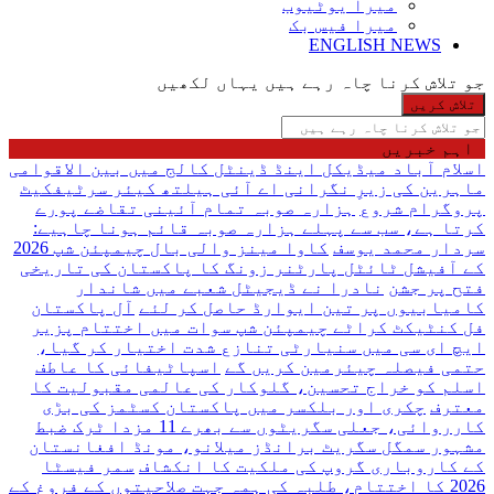
میرا یوٹیوب
میرا فیس بک
ENGLISH NEWS
جو تلاش کرنا چاہ رہے ہیں یہاں لکھیں
اہم خبریں
اسلام آباد میڈیکل اینڈ ڈینٹل کالج میں بین الاقوامی
ماہرین کی زیرِ نگرانی اے آئی ہیلتھ کیئر سرٹیفکیٹ
پروگرام شروع
ہزارہ صوبہ تمام آئینی تقاضے پورے
کرتا ہے، سب سے پہلے ہزارہ صوبہ قائم ہونا چاہیے:
سردار محمد یوسف
کاوا مینز والی بال چیمپئن شپ 2026
کے آفیشل ٹائٹل پارٹنر زونگ کا پاکستان کی تاریخی
فتح پر جشن
نادرا نے ڈیجیٹل شعبے میں شاندار
کامیابیوں پر تین ایوارڈ حاصل کر لئے
آل پاکستان
فل کنٹیکٹ کراٹے چیمپئن شپ سوات میں اختتام پزیر
ایچ ای سی میں سنیارٹی تنازع شدت اختیار کر گیا،
حتمی فیصلہ چیئرمین کریں گے
اسپاٹیفائی کا عاطف
اسلم کو خراج تحسین، گلوکار کی عالمی مقبولیت کا
معترف
چکری اور بلکسر میں پاکستان کسٹمز کی بڑی
کارروائی، جعلی سگریٹوں سے بھرے 11 مزدا ٹرک ضبط
مشہور سمگل سگریٹ برانڈز میلانو، مونڈ افغانستان
کے کاروباری گروپ کی ملکیت کا انکشاف
سمر فیسٹا
2026 کا اختتام، طلبہ کی ہمہ جہت صلاحیتوں کے فروغ کے