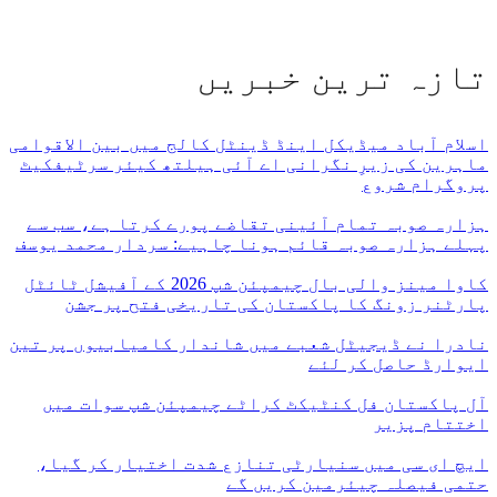
تازہ ترین خبریں
اسلام آباد میڈیکل اینڈ ڈینٹل کالج میں بین الاقوامی
ماہرین کی زیرِ نگرانی اے آئی ہیلتھ کیئر سرٹیفکیٹ
پروگرام شروع
ہزارہ صوبہ تمام آئینی تقاضے پورے کرتا ہے، سب سے
پہلے ہزارہ صوبہ قائم ہونا چاہیے: سردار محمد یوسف
کاوا مینز والی بال چیمپئن شپ 2026 کے آفیشل ٹائٹل
پارٹنر زونگ کا پاکستان کی تاریخی فتح پر جشن
نادرا نے ڈیجیٹل شعبے میں شاندار کامیابیوں پر تین
ایوارڈ حاصل کر لئے
آل پاکستان فل کنٹیکٹ کراٹے چیمپئن شپ سوات میں
اختتام پزیر
ایچ ای سی میں سنیارٹی تنازع شدت اختیار کر گیا،
حتمی فیصلہ چیئرمین کریں گے