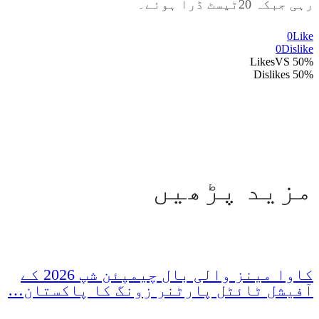
رہی جبکہ 20ٹیسٹ ڈرا ہوئے۔
0
Like
0
Dislike
VS
50% Likes
50% Dislikes
مزید پڑھیں
کاوا مینز والی بال چیمپئن شپ 2026 کے
آفیشل ٹائٹل پارٹنر زونگ کا پاکستان…