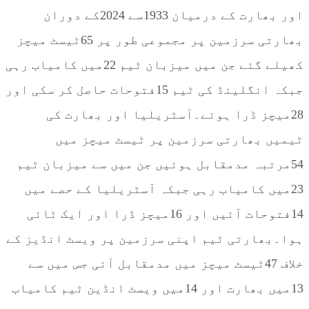
اور بھارت کے درمیان 1933سے 2024کے دوران
بھارتی سرزمین پر مجموعی طور پر 65ٹیسٹ میچز
کھیلے گئے جن میں میزبان ٹیم 22میں کامیاب رہی
جبکہ انگلینڈ کی ٹیم 15فتوحات حاصل کر سکی اور
28میچز ڈرا ہوئے۔آسٹریلیا اور بھارت کی
ٹیمیں بھارتی سرزمین پر ٹیسٹ میچز میں
54مرتبہ مدمقابل ہوئیں جن میں سے میزبان ٹیم
23میں کامیاب رہی جبکہ آسٹریلیا کے حصے میں
14فتوحات آئیں اور 16میچز ڈرا اور ایک ٹائی
ہوا۔بھارتی ٹیم اپنی سرزمین پر ویسٹ انڈیز کے
خلاف 47ٹیسٹ میچز میں مدمقابل آئی جس میں سے
13میں بھارت اور 14میں ویسٹ انڈین ٹیم کامیاب