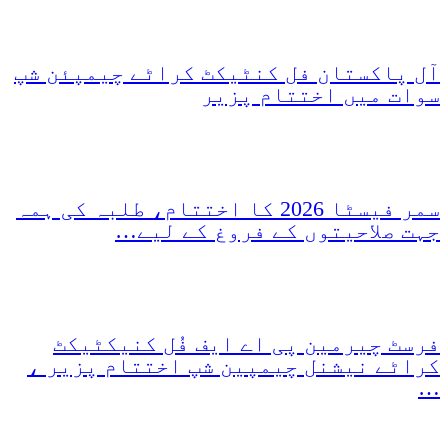
آل پاکستان فل کنٹیکٹ کراٹے چیمپئن شپ
سوات میں اختتام پزیر
سمر فیسٹا 2026 کا اختتام، طلبہ کی ہمہ
جہت صلاحیتوں کے فروغ کے لیے…
فرسٹ چیرمین پی اے ایف فُل کنیکٹیکٹ
کراٹے نیشنل چیمپین شپ اختتام پزیر ،
…