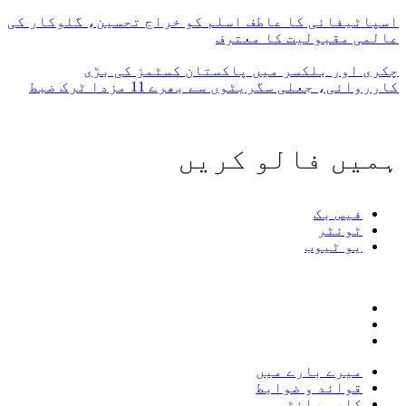
اسپاٹیفائی کا عاطف اسلم کو خراج تحسین، گلوکار کی
عالمی مقبولیت کا معترف
چکری اور بلکسر میں پاکستان کسٹمز کی بڑی
کارروائی، جعلی سگریٹوں سے بھرے 11 مزدا ٹرک ضبط
ہمیں فالو کریں
فیس بک
ٹوئٹر
یو ٹیوب
میرے بارے میں
قوائد و ضوابط
کاپی رائٹس