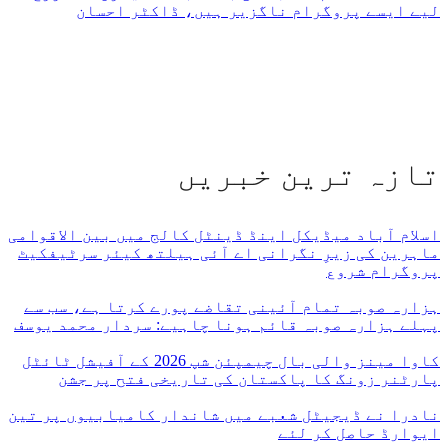
لیے ایسے پروگرام ناگزیر ہیں، ڈاکٹر احسان
تازہ ترین خبریں
اسلام آباد میڈیکل اینڈ ڈینٹل کالج میں بین الاقوامی
ماہرین کی زیرِ نگرانی اے آئی ہیلتھ کیئر سرٹیفکیٹ
پروگرام شروع
ہزارہ صوبہ تمام آئینی تقاضے پورے کرتا ہے، سب سے
پہلے ہزارہ صوبہ قائم ہونا چاہیے: سردار محمد یوسف
کاوا مینز والی بال چیمپئن شپ 2026 کے آفیشل ٹائٹل
پارٹنر زونگ کا پاکستان کی تاریخی فتح پر جشن
نادرا نے ڈیجیٹل شعبے میں شاندار کامیابیوں پر تین
ایوارڈ حاصل کر لئے