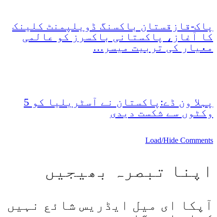
پاک-قازقستان باکسنگ ڈویلپمنٹ کلینک
کا آغاز، پاکستانی باکسرز کو عالمی
معیار کی تربیت میسر…
پہلا ون ڈے:پاکستان نے آسٹریلیا کو 5
وکٹوں سے شکست دیدی
Load/Hide Comments
اپنا تبصرہ بھیجیں
آپکا ای میل ایڈریس شائع نہیں