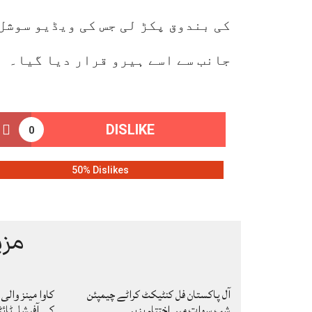
کی بندوق پکڑ لی جس کی ویڈیو سوشل
جانب سے اسے ہیرو قرار دیا گیا۔
DISLIKE
0
50% Dislikes
مزی
آل پاکستان فل کنٹیکٹ کراٹے چیمپئن
شپ سوات میں اختتام پزیر
کے آفیشل ٹائٹ