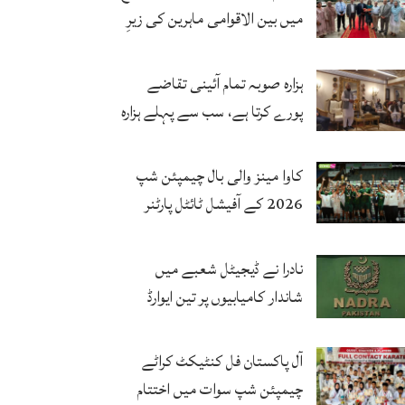
میں بین الاقوامی ماہرین کی زیرِ
نگرانی اے آئی ہیلتھ کیئر
سرٹیفکیٹ پروگرام شروع
ہزارہ صوبہ تمام آئینی تقاضے
پورے کرتا ہے، سب سے پہلے ہزارہ
صوبہ قائم ہونا چاہیے: سردار
محمد یوسف
کاوا مینز والی بال چیمپئن شپ
2026 کے آفیشل ٹائٹل پارٹنر
زونگ کا پاکستان کی تاریخی
فتح پر جشن
نادرا نے ڈیجیٹل شعبے میں
شاندار کامیابیوں پر تین ایوارڈ
حاصل کر لئے
آل پاکستان فل کنٹیکٹ کراٹے
چیمپئن شپ سوات میں اختتام