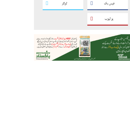
فیس بک
ٹوئٹر
یو ٹیوب