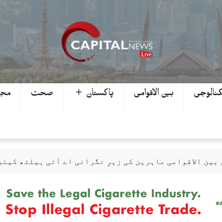
کنالوجی
بین الاقوامی
پاکستان ＋
صحت
مجھ
 بین الاقوامی ماہرین کی زیرِ نگرانی اے آئی ہیلتھ کیئ
 ہے، سب سے پہلے ہزارہ صوبہ قائم ہونا چاہیے: سردار م
ابیوں پر تین ایوارڈ حاصل کر لئے