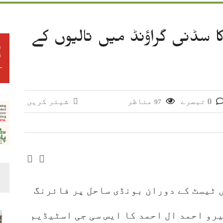
 سوات میں اختتام پزیر
ر کر گیا، حتمی فیصلہ چیئرمین کریں گے
ا سڈنی گراؤنڈ میں تالیوں کے
ن، گلوکار کی عالمی مقبولیت کا معترف
وائی، جعلی سگریٹوں سے بھرے 11 مزدا ٹرک ضبط
 افغانستان کے کاروباری گروپ کی ملکیت کا انکشاف
0 تبصرے
مناظر
شیئر کریں
97
 ٹیسٹ کے دوران بونڈی ساحل پر فائرنگ
رو احمد ال احمد کا ایس سی جی اسٹیڈیم