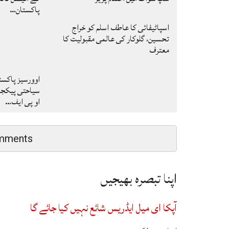
پاکستان…
اسپاٹیفائی کا عاطف اسلم کو خراج
تحسین، گلوکار کی عالمی مقبولیت کا
معترف
اوورسیز پاکس
سیاحتی پیکجز 
او پی ایف…
mments
اپنا تبصرہ بھیجیں
آپکا ای میل ایڈریس شائع نہیں کیا جائے گا