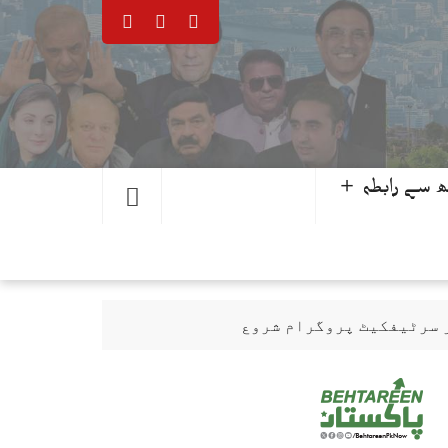
 سے رابطہ ＋
ر سرٹیفکیٹ پروگرام شروع
حمد یوسف