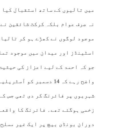
میں تالیوں کے ساتھ استقبال کیا گ
نہ صرف عوام بلکہ کرکٹ شائقین نے 
موجود لوگوں نے کھڑے ہو کر تالیاں
اسٹینڈز اور میدان میں موجود تما
جو کہ احمد کے لیے اعزاز کی حیثیت
واضح رہے کہ 14 دسمبر کو
زخمی ہوگئے تھے۔ فائرنگ کا واقعہ 
دوران بونڈی بیچ پر ایک غیر مسلح 