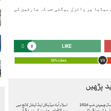
 میڈیا پر وائرل ہوگئی جب کہ صارفین کی
LIKE
0
VS
50% Likes
د پڑھیں
کاوا مینز والی بال چیمپئن شپ 2026
اسلام آباد میڈیکل اینڈ ڈینٹل کالج میں
ل پارٹنر زونگ کا
بین الاقوامی ماہرین کی زیرِ نگرانی