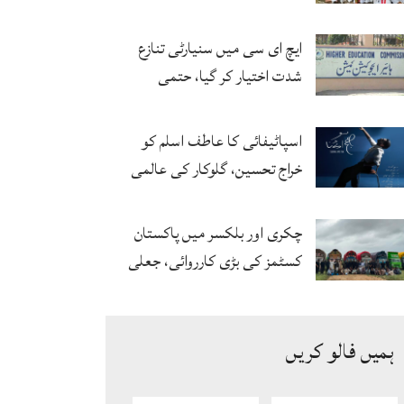
پزیر
ایچ ای سی میں سنیارٹی تنازع
شدت اختیار کر گیا، حتمی
فیصلہ چیئرمین کریں گے
اسپاٹیفائی کا عاطف اسلم کو
خراج تحسین، گلوکار کی عالمی
مقبولیت کا معترف
چکری اور بلکسر میں پاکستان
کسٹمز کی بڑی کارروائی، جعلی
سگریٹوں سے بھرے 11 مزدا ٹرک
ضبط
ہمیں فالو کریں