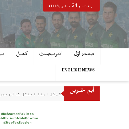
Ski
1448ھ
ہفتہ‬‮,
24
صفر‬,
t
conten
صفحہ اوّل
انٹرٹینمنٹ
کھیل
ٹی
ENGLISH NEWS
اہم خبریں
اسلام آباد میڈیکل اینڈ ڈینٹل کالج میں
ہزارہ صوبہ تمام آئینی تقاضے پورے کرتا
کاوا مینز والی بال چیمپئن شپ 2026 کے آفیشل ٹائٹل پارٹنر زونگ کا پاکستان کی تاریخی فتح پر جشن
نادرا نے ڈیجیٹل شعبے میں شاندار کامی