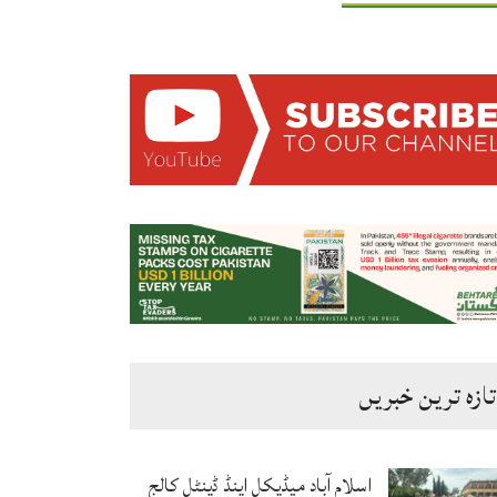
تازہ ترین خبریں
اسلام آباد میڈیکل اینڈ ڈینٹل کالج