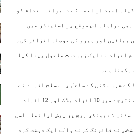
یا۔ احمد ال احمد کے دلیرانہ اقدام کو
بھی سراہا۔ اس موقع پر اسٹینڈز میں
 بجائیں اور ہیرو کی حوصلہ افزائی کی۔
م افراد نے ایک زبردست ماحول پیدا کیا
 رکھتا ہے۔
 آسٹریلیا کے شہر سڈنی کے ساحل پر مسلح افراد نے
شہریوں پر فائرنگ کر دی تھی جس کے نتیجے میں 10 افراد ہلاک اور 12 افراد
سڈنی کے بونڈی بیچ پر پیش آیا تھا۔ اسی
شخص نے فائرنگ کرنے والے ایک دہشت گرد