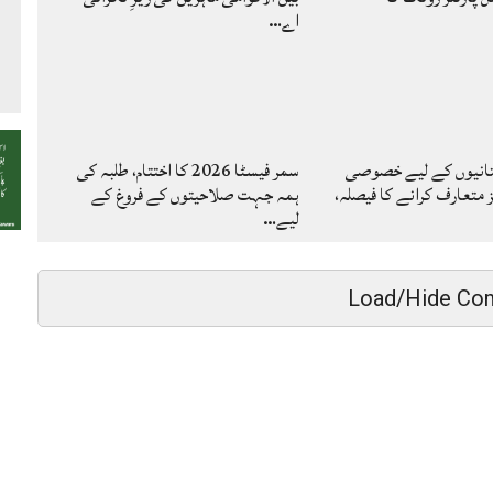
اے…
تانیوں کے لیے خصوصی
سمر فیسٹا 2026 کا اختتام، طلبہ کی
متعارف کرانے کا فیصلہ،
ہمہ جہت صلاحیتوں کے فروغ کے
لیے…
Load/Hide Co