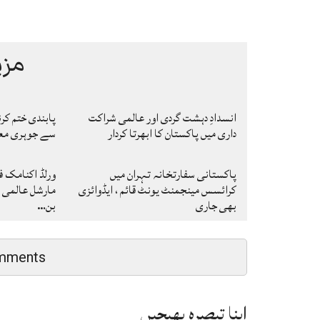
مزی
انسدادِ دہشت گردی اور عالمی شراکت
پابندی ختم کر
داری میں پاکستان کا ابھرتا کردار
سے جوہری معا
پاکستانی سفارتخانہ تہران میں
ورلڈ اکنامک فو
کرائسس مینجمنٹ یونٹ قائم ، ایڈوائزی
مارشل عالمی ر
بھی جاری
بن…
mments
اپنا تبصرہ بھیجیں