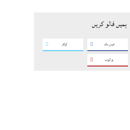
سگریٹوں سے بھرے 11 مزدا ٹرک
ضبط
ہمیں فالو کریں
فیس بک
ٹوئٹر
یو ٹیوب