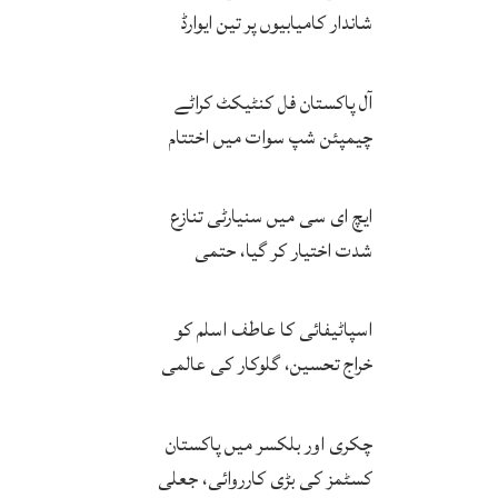
شاندار کامیابیوں پر تین ایوارڈ
حاصل کر لئے
آل پاکستان فل کنٹیکٹ کراٹے
چیمپئن شپ سوات میں اختتام
پزیر
ایچ ای سی میں سنیارٹی تنازع
شدت اختیار کر گیا، حتمی
فیصلہ چیئرمین کریں گے
اسپاٹیفائی کا عاطف اسلم کو
خراج تحسین، گلوکار کی عالمی
مقبولیت کا معترف
چکری اور بلکسر میں پاکستان
کسٹمز کی بڑی کارروائی، جعلی