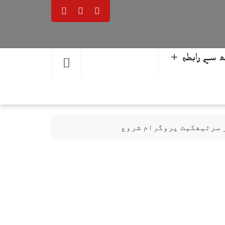
 سے رابطہ ＋
ر سرٹیفکیٹ پروگرام شروع
حمد یوسف