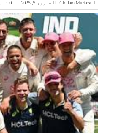
Ghulam Murtaza
جنوری 5, 2025
0 تبصرے
چکری اور بلکسر میں پاکستان کسٹمز کی بڑی کارر
مشہور سمگل سگریٹ برانڈز میلانو، مونڈ
سمر فیسٹا 2026 کا اختتام، طلبہ کی ہمہ جہت صلاحیتوں کے فروغ کے لیے ایسے پروگرام ناگزیر ہیں، ڈاکٹر احسان