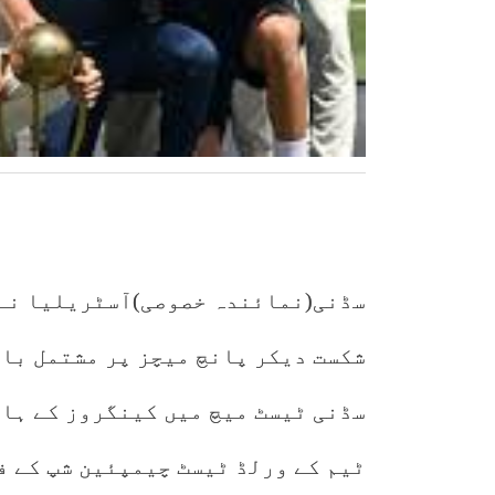
شکست دیکر پانچ میچز پر مشتمل با
سڈنی ٹیسٹ میچ میں کینگروز کے ہات
ٹیم کے ورلڈ ٹیسٹ چیمپئین شپ کے ف