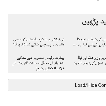
د پڑھیں
نے کی شرط پر امریکا
ٹی ٹوئنٹی ورلڈ کپ: پاکستان کو سیمی
ہدے کے لیے تیار ہیں،…
فائنل میں پہنچنے کیلئے کیا کرنا ہوگا؟
رم؛ وزیراعظم اور فیلڈ
پیکرٹ ترقیاتی منصوبے میں سنگین
ہنماؤں کی توجہ کا مرکز
بدعنوانیاں، معطل اسسٹنٹ ڈائریکٹر کے
خلاف انکوائری شروع
Load/Hide Co