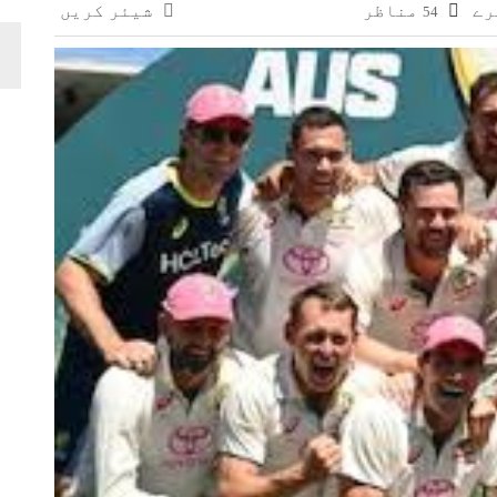
مناظر
شیئر کریں
54
وائی، جعلی سگریٹوں سے بھرے 11 مزدا ٹرک ضبط
 افغانستان کے کاروباری گروپ کی ملکیت کا انکشاف