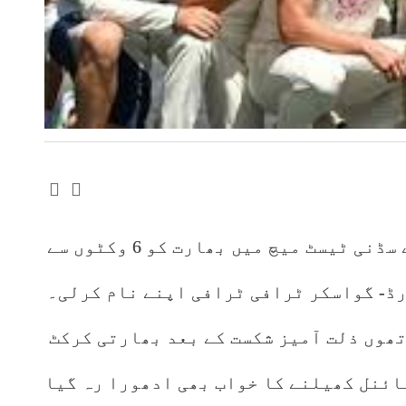
سڈنی(نمائندہ خصوصی)آسٹریلیا نے سڈنی ٹیسٹ میچ میں بھارت کو 6 وکٹوں سے
رڈ- گواسکر ٹرافی ٹرافی اپنے نام کرلی۔
ھوں ذلت آمیز شکست کے بعد بھارتی کرکٹ
ائنل کھیلنے کا خواب بھی ادھورا رہ گیا