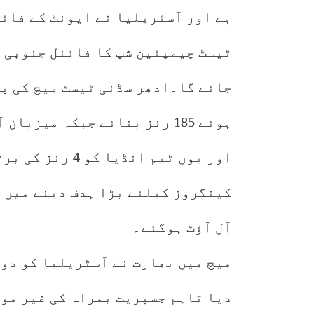
ہے اور آسٹریلیا نے ایونٹ کے فا
ٹیسٹ چیمپئین شپ کا فائنل جنوبی ا
جائے گا۔ادھر سڈنی ٹیسٹ میچ کی پ
اور یوں ٹیم انڈی
آل آؤٹ ہوگئے۔
دیا تاہم جسپریت بمراہ کی غیر موج