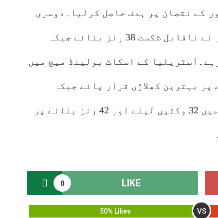
 دیا اور میزبان نے 4 وکٹوں کے نقصان پر ہدف حاصل کرلیا۔دوسری
اننگز ڈیبیو کرنے والے بیو ویسٹر نے ناقابل شکست 38 رنز بنائے جبکہ
ناٹ آوٹ رہے۔آسٹریلیا کے اسکاٹ بولینڈ میچ میں
ں حاصل کرنے پر بہترین کھلاڑی قرار پائے جبکہ
بھارت کے جسپریت بمراہ کو سیریز میں 32 وکٹیں لینے اور 42 رنز بنانے پر
LIKE
0
VS
50% Likes