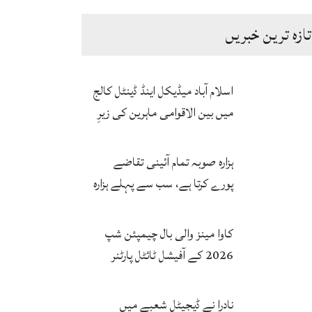
تازہ ترین خبریں
اسلام آباد میڈیکل اینڈ ڈینٹل کالج
میں بین الاقوامی ماہرین کی زیرِ
نگرانی اے آئی ہیلتھ کیئر
سرٹیفکیٹ پروگرام شروع
ہزارہ صوبہ تمام آئینی تقاضے
پورے کرتا ہے، سب سے پہلے ہزارہ
صوبہ قائم ہونا چاہیے: سردار
محمد یوسف
کاوا مینز والی بال چیمپئن شپ
2026 کے آفیشل ٹائٹل پارٹنر
زونگ کا پاکستان کی تاریخی
فتح پر جشن
نادرا نے ڈیجیٹل شعبے میں