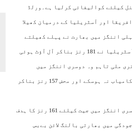
ئنل کیلئے کوالیفائی کرلیا ہے۔ورلڈ
فریقا اور آسٹریلیا کے درمیان کھیلا
ہلی اننگز میں بھارت نے پہلے کھیلتے
ہوئے 185 رنز بنائے جبکہ میزبان آسٹریلیا نے 181 رنز بناکر آل آؤٹ ہوئی
ا کو 4 رنز کی برتری ملی تاہم وہ دوسری اننگز میں
کینگروز کیلئے بڑا ہدف دینے میں کامیاب نہ ہوسکے اور محض 157 رنز بناکر
میچ میں بھارت نے آسٹریلیا کو دوسری اننگز میں جیت کیلئے 161 رنز کا ہدف
ودگی میں بھارتی بالنگ لائن بےبس