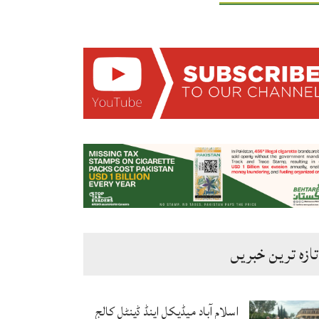
تازہ ترین خبریں
اسلام آباد میڈیکل اینڈ ڈینٹل کالج