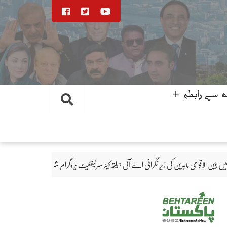
 سے رابطہ ＋
رِ نگرانی اے آئی ہیلتھ کیئر سرٹیفکیٹ پروگرام شروع
ہزارہ صوبہ تمام آئینی تقاضے پورے کر