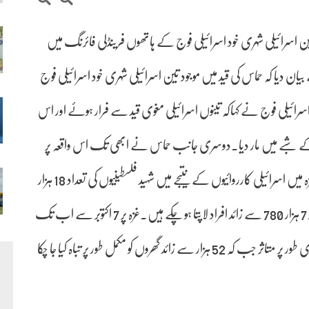
تین اسرائیلی شہری خود اسرائیلی فوج کے ہاتھوں فرینڈلی فائرنگ میں
ن دیا کہ حماس کی قید میں موجود تین اسرائیلی شہری خود اسرائیلی فوج
ئیلی فوج نے کہاکہ تینوں اسرائیلی مغوی قید سے فرار ہوئے اور اس
 شبے میں مار دیا۔دوسری جانب حماس نے ابھی تک اس واقعہ پر
تبصرہ نہیں کیا ہے۔خیال رہے کہ 7 اکتوبر سے اب تک غزہ میں اسرائیلی کارروائیوں کے نتیجے میں شہید فلسطینیوں کی تعداد 18 ہزار
797 سے تجاوز کرچکی ہے جب کہ 50 ہزار سے زائد زخمی اور 7 ہزار 780 سے زائد افراد لاپتا ہو چکے ہیں۔غزہ پر 7 اکتوبر سے اب تک
ہونے والی بمباری میں 2 لاکھ 53 ہزار سے زائد مکانات جزوی طور پر متاثر جب کہ 52 ہزار سے زائد گھروں کو مکمل طور پر تباہ کیا جا چکا