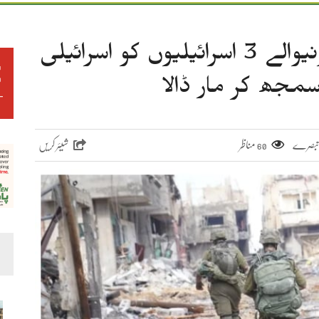
حماس کی قید سے فرار ہونیوالے 3 اسرائیلیوں کو اسرائیلی
جھ کر مار ڈالا
مناظر
شیئر کریں
60