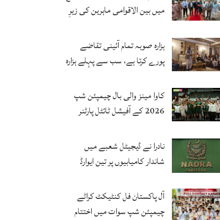
میں بین الاقوامی ماہرین کی زیرِ
نگرانی اے آئی ہیلتھ کیئر
سرٹیفکیٹ پروگرام شروع
ہزارہ صوبہ تمام آئینی تقاضے
پورے کرتا ہے، سب سے پہلے ہزارہ
صوبہ قائم ہونا چاہیے: سردار
محمد یوسف
کاوا مینز والی بال چیمپئن شپ
2026 کے آفیشل ٹائٹل پارٹنر
زونگ کا پاکستان کی تاریخی
فتح پر جشن
نادرا نے ڈیجیٹل شعبے میں
شاندار کامیابیوں پر تین ایوارڈ
حاصل کر لئے
آل پاکستان فل کنٹیکٹ کراٹے
چیمپئن شپ سوات میں اختتام