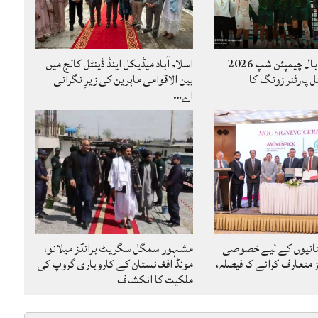
کاوا مینز والی بال چیمپئن شپ 2026
اسلام آباد میڈیکل اینڈ ڈینٹل کالج میں
ل پارٹنر زونگ کا
بین الاقوامی ماہرین کی زیرِ نگرانی
اے…
تانیوں کے لیے خصوصی
مشہور سمگل سگریٹ برانڈز میلانو،
متعارف کرانے کا فیصلہ،
مونڈ افغانستان کے کاروباری گروپ کی
ملکیت کا انکشاف