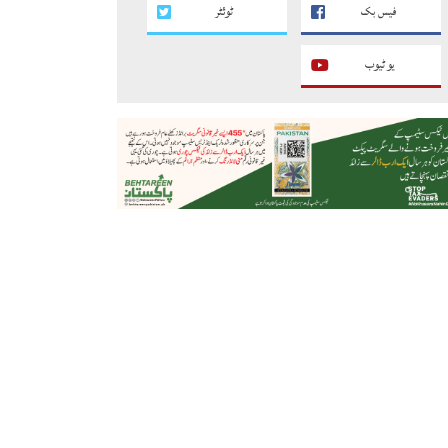
فیس بک
ٹوئٹر
یو ٹیوب