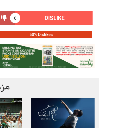
DISLIKE
0
50% Dislikes
مزی