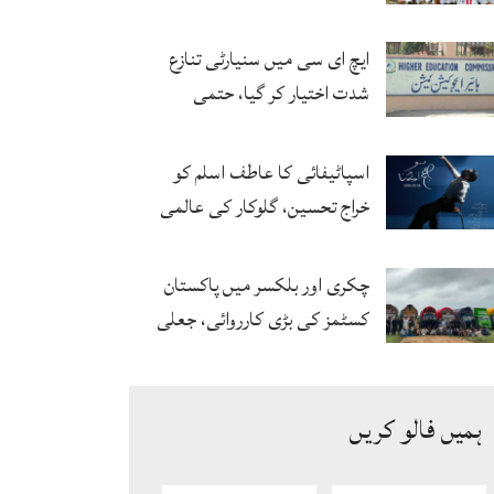
پزیر
ایچ ای سی میں سنیارٹی تنازع
شدت اختیار کر گیا، حتمی
فیصلہ چیئرمین کریں گے
اسپاٹیفائی کا عاطف اسلم کو
خراج تحسین، گلوکار کی عالمی
مقبولیت کا معترف
چکری اور بلکسر میں پاکستان
کسٹمز کی بڑی کارروائی، جعلی
سگریٹوں سے بھرے 11 مزدا ٹرک
ضبط
ہمیں فالو کریں