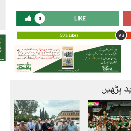
LIKE
0
VS
50% Likes
د پڑھیں