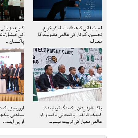
اسپاٹیفائی کا عاطف اسلم کو خراج
تحسین، گلوکار کی عالمی مقبولیت کا
کے آفیشل ٹائٹ
معترف
پاکستان…
پاک-قازقستان باکسنگ ڈویلپمنٹ
اوورسیز پاکس
کلینک کا آغاز، پاکستانی باکسرز کو
سیاحتی پیکجز 
عالمی معیار کی تربیت میسر…
او پی ایف…