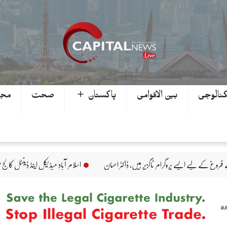
کنالوجی
بین الاقوامی
پاکستان ＋
صحت
مجھ
اسلام آباد میڈیکل اینڈ ڈینٹل کالج میں بین الاقوامی ماہرین کی زی