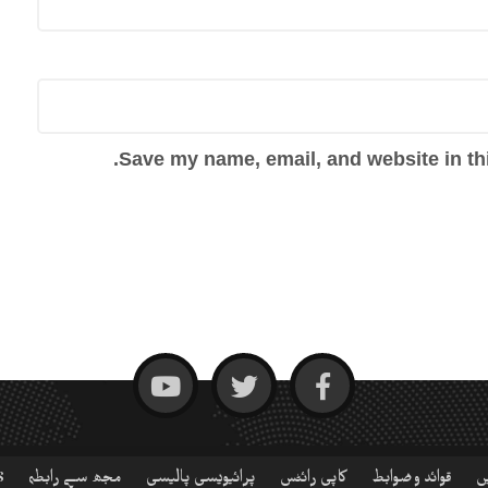
Save my name, email, and website in thi
ں
قوائد و ضوابط
کاپی رائٹس
پرائیویسی پالیسی
مجھ سے رابطہ
S