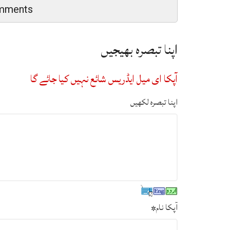
mments
اپنا تبصرہ بھیجیں
آپکا ای میل ایڈریس شائع نہیں کیا جائے گا
اپنا تبصرہ لکھیں
آپکا نام
*