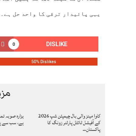
یہی پائیدار ترقی کا واحد حل ہے۔
DISLIKE
0
50% Dislikes
مزی
کاوا مینز والی بال چیمپئن شپ 2026
ہزارہ صوبہ تم
کے آفیشل ٹائٹل پارٹنر زونگ کا
ہے، سب سے پہ
پاکستان…