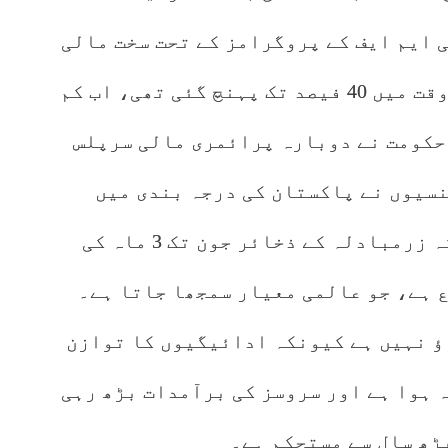
ی ایم ایف کے پروگرامز کے تحت سخت مالی
اصلاحات کی گئیں۔ مہنگائی جو ایک وقت میں 40 فیصد تک پہنچ گئی تھی، اب کم
 حکومت نے دوبارہ پرائمری مالی سرپلس
نسیوں نے پاکستان کی درجہ بندی میں
بہتری کی ہے۔ وزیرِ خزانہ نے کہا کہ زرمبادلہ کے ذخائر جون تک 3 ماہ کی
 ہے، جو عالمی معیار سمجھا جاتا ہے۔
ؤ نہیں ہے کیونکہ ادائیگیوں کا توازن
ہ ہوا ہے اور سروسز کی برآمدات بڑھ رہی
ڑھ سال سے مستحکم ہے۔