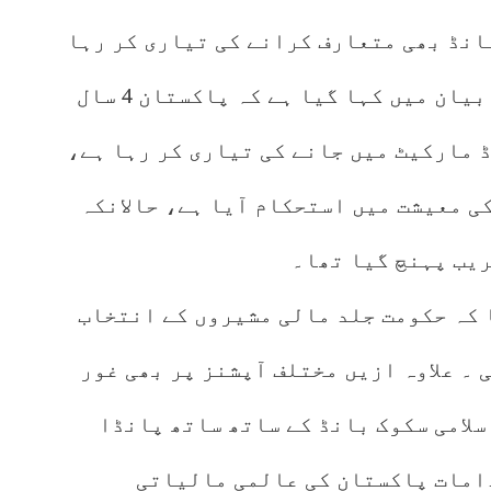
بانڈ بھی متعارف کرانے کی تیاری کر رہا
ہے۔ وزارتِ خزانہ کی جانب سے جاری بیان میں کہا گیا ہے کہ پاکستان 4 سال
 مارکیٹ میں جانے کی تیاری کر رہا ہے،
کی معیشت میں استحکام آیا ہے، حالانکہ
ریب پہنچ گیا تھا۔
 کہ حکومت جلد مالی مشیروں کے انتخاب
 ۔ علاوہ ازیں مختلف آپشنز پر بھی غور
سلامی سکوک بانڈ کے ساتھ ساتھ پانڈا
دامات پاکستان کی عالمی مالیاتی