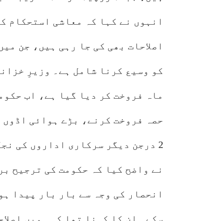
انہوں نے کہا کہ معاشی استحکام کے
اصلاحات بھی کی جا رہی ہیں، جن می
کو وسیع کرنا شامل ہے۔ وزیرِ خزانہ
ماہ فروخت کر دیا گیا ہے، اب حکوم
حصہ فروخت کرنے، بڑے ہوائی اڈوں ک
2 درجن دیگر سرکاری اداروں کی نج
نے واضح کیا کہ حکومت کی ترجیح بر
انحصار کی وجہ سے بار بار پیدا ہو
سکے۔ ان کا کہنا تھا کہ ہمیں اصلا