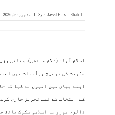
چکری اور بلکسر میں پاکستان کسٹمز کی بڑی کارر
Syed Javed Hassan Shah
جنوری 20, 2026
مشہور سمگل سگریٹ برانڈز میلانو، مونڈ
سمر فیسٹا 2026 کا اختتام، طلبہ کی ہمہ جہت صلاحیتوں کے فروغ کے لیے ایسے پروگرام ناگزیر ہیں، ڈاکٹر احسان
اسلام آباد (غلام مرتضی): وفاقی وز
حکومت کی ترجیح برآمدات میں اضاف
اپنے بیان میں انہوں نے کہا کہ حک
کے انتخاب کے لیے تجویز جاری کرے 
ڈالر، یورو یا اسلامی سکوک بانڈ ج