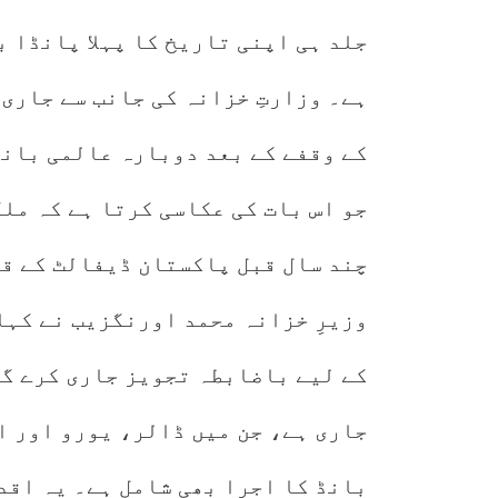
جلد ہی اپنی تاریخ کا پہلا پانڈا 
کے وقفے کے بعد دوبارہ عالمی بانڈ
جو اس بات کی عکاسی کرتا ہے کہ مل
چند سال قبل پاکستان ڈیفالٹ کے ق
وزیرِ خزانہ محمد اورنگزیب نے کہا
کے لیے باضابطہ تجویز جاری کرے گی
جاری ہے، جن میں ڈالر، یورو اور ا
بانڈ کا اجرا بھی شامل ہے۔ یہ اق