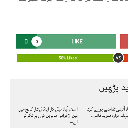
LIKE
0
VS
50% Likes
د پڑھیں
ام آئینی تقاضے پورے کرتا
اسلام آباد میڈیکل اینڈ ڈینٹل کالج میں
لے ہزارہ صوبہ قائم…
بین الاقوامی ماہرین کی زیرِ نگرانی
اے…