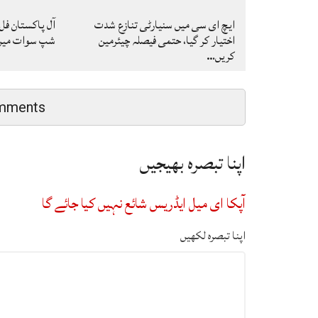
ایچ ای سی میں سنیارٹی تنازع شدت
آل پاکستان فل
اختیار کر گیا، حتمی فیصلہ چیئرمین
شپ سوات میں ا
کریں…
mments
اپنا تبصرہ بھیجیں
آپکا ای میل ایڈریس شائع نہیں کیا جائے گا
اپنا تبصرہ لکھیں