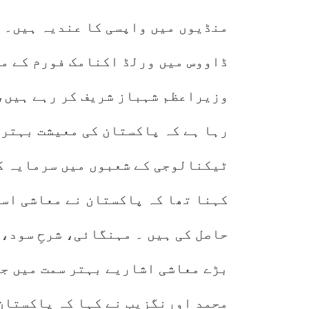
منڈیوں میں واپسی کا عندیہ ہیں۔ 
ڈاووس میں ورلڈ اکنامک فورم کے مو
وزیراعظم شہباز شریف کر رہے ہیں،
رہا ہے کہ پاکستان کی معیشت بہتر 
ٹیکنالوجی کے شعبوں میں سرمایہ ک
کہنا تھا کہ پاکستان نے معاشی اس
حاصل کی ہیں ۔ مہنگائی، شرحِ سود،
بڑے معاشی اشاریے بہتر سمت میں جا