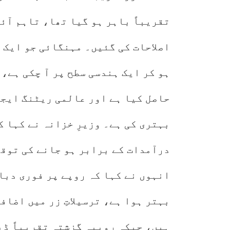
تقریباً باہر ہو گیا تھا، تاہم آئ
ہو کر ایک ہندسی سطح پر آ چکی ہے،
حاصل کیا ہے اور عالمی ریٹنگ ایج
درآمدات کے برابر ہو جانے کی توقع
انہوں نے کہا کہ روپے پر فوری دبا
بہتر ہوا ہے، ترسیلاتِ زر میں اضاف
ہیں، جبکہ روپیہ گزشتہ تقریباً ڈی