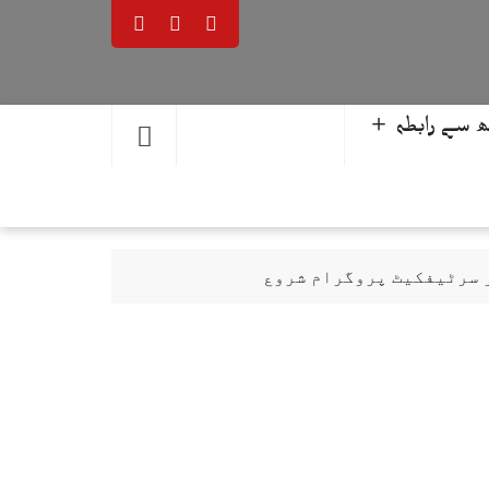
 سے رابطہ ＋
ر سرٹیفکیٹ پروگرام شروع
حمد یوسف