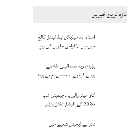
تازہ ترین خبریں
اسلام آباد میڈیکل اینڈ ڈینٹل کالج
میں بین الاقوامی ماہرین کی زیرِ
نگرانی اے آئی ہیلتھ کیئر
سرٹیفکیٹ پروگرام شروع
ہزارہ صوبہ تمام آئینی تقاضے
پورے کرتا ہے، سب سے پہلے ہزارہ
صوبہ قائم ہونا چاہیے: سردار
محمد یوسف
کاوا مینز والی بال چیمپئن شپ
2026 کے آفیشل ٹائٹل پارٹنر
زونگ کا پاکستان کی تاریخی
فتح پر جشن
نادرا نے ڈیجیٹل شعبے میں