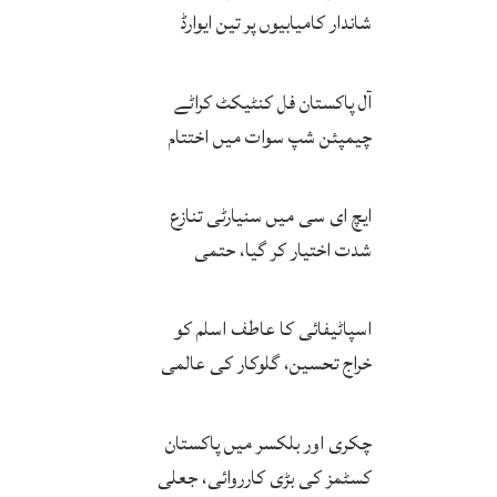
شاندار کامیابیوں پر تین ایوارڈ
حاصل کر لئے
آل پاکستان فل کنٹیکٹ کراٹے
چیمپئن شپ سوات میں اختتام
پزیر
ایچ ای سی میں سنیارٹی تنازع
شدت اختیار کر گیا، حتمی
فیصلہ چیئرمین کریں گے
اسپاٹیفائی کا عاطف اسلم کو
خراج تحسین، گلوکار کی عالمی
مقبولیت کا معترف
چکری اور بلکسر میں پاکستان
کسٹمز کی بڑی کارروائی، جعلی