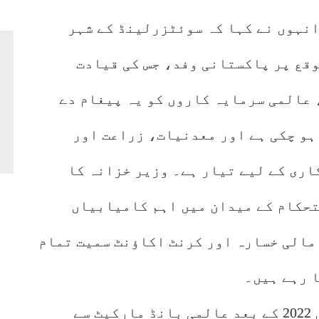
انہوں نے کہا کہ سوئٹزرلینڈ کے شہر
قع پر پاکستانی وفد، جس کی قیادت
 عالمی سرمایہ کاروں کو یہ پیغام دے
ہو چکی ہے اور معدنیات، زراعت اور
اری کے لیے تیار ہے۔ وزیر خزانہ کا
تحکام کے میدان میں اہم کامیابیاں
 مالی خسارہ اور کرنٹ اکاؤنٹ سمیت تمام
 رہے ہیں۔
محمد اورنگزیب نے کہا کہ پاکستان 2022 کے بعد عالمی بانڈ مارکیٹ سے