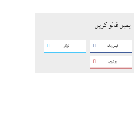
سگریٹوں سے بھرے 11 مزدا ٹرک
ضبط
ہمیں فالو کریں
فیس بک
ٹوئٹر
یو ٹیوب