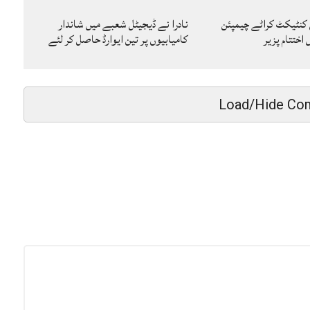
 کنٹیکٹ کراٹے چیمپئن
نادرا نے ڈیجیٹل شعبے میں شاندار
ختتام پزیر
کامیابیوں پر تین ایوارڈ حاصل کر لئے
Load/Hide Co