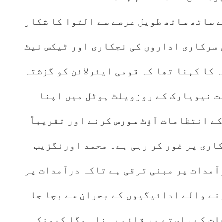
 ساتھ ساتھ طویل عرصے سے التوا کا شکار
ں سرکاری اداروں کی نجکاری اور ٹیکس نیٹ
 کا کہنا تھا کہ قومی ایئرلائن کو گزشتہ
ت نیویارک کے روزویلٹ ہوٹل میں اپنا
ے انتظامات آؤٹ سورس کرنے اور تقریباً
کاری پر غور کر رہی ہے۔ محمد اورنگزیب
آمدات پر مبنی ترقی ہے تاکہ درآمدات پر
نے والے ادائیگیوں کے بحران سے بچا جا
حات کے راستے پر قائم رہنا ہوگا کیونکہ