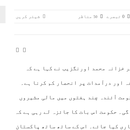
وائی، جعلی سگریٹوں سے بھرے 11 مزدا ٹرک ضبط
0 تبصرے
مناظر
شیئر کریں
50
 افغانستان کے کاروباری گروپ کی ملکیت کا انکشاف
یر خزانہ محمد اورنگزیب نے کہا ہے کہ
ہ اور درآمدات پر انحصار کم کرنا ہے۔
ومت آئندہ چند ہفتوں میں مالی مشیروں
گی۔ حکومت اس بات کا جائزہ لے رہی ہے کہ
اری کیا جائے۔ اس کے ساتھ ساتھ پاکستان