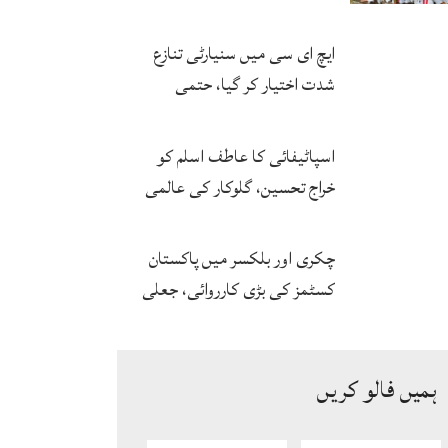
پزیر
ایچ ای سی میں سنیارٹی تنازع
شدت اختیار کر گیا، حتمی
فیصلہ چیئرمین کریں گے
اسپاٹیفائی کا عاطف اسلم کو
خراج تحسین، گلوکار کی عالمی
مقبولیت کا معترف
چکری اور بلکسر میں پاکستان
کسٹمز کی بڑی کارروائی، جعلی
سگریٹوں سے بھرے 11 مزدا ٹرک
ضبط
ہمیں فالو کریں