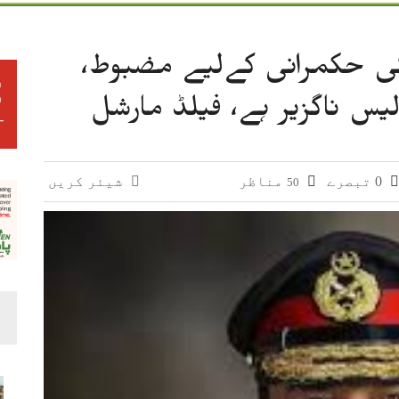
کی حکمرانی کےلیے مضبوط،
لیس ناگزیر ہے، فیلڈ مارشل
0 تبصرے
مناظر
شیئر کریں
50