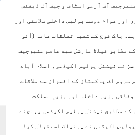
منیرچیف آف آرمی اسٹاف و چیف آف ڈیفنس
ر اور عوام دوست پولیس داخلی سلامتی اور
ے۔ پاک فوج کے شعبہ تعلقات عامہ (آئی
 کے مطابق فیلڈ مارشل سید عاصم منیرچیف
سز نے نیشنل پولیس اکیڈمی، اسلام آباد
 سروس آف پاکستان کے افسران سے ملاقات
وفاقی وزیر داخلہ اور وزیرِ مملکت
 کے مطابق نیشنل پولیس اکیڈمی پہنچنے
پولیس اکیڈمی نے پرتپاک استقبال کیا