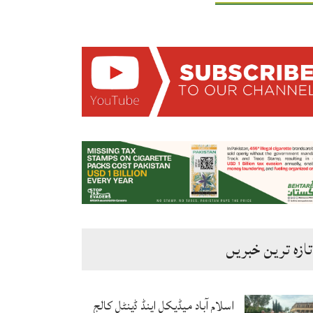
تازہ ترین خبریں
اسلام آباد میڈیکل اینڈ ڈینٹل کالج