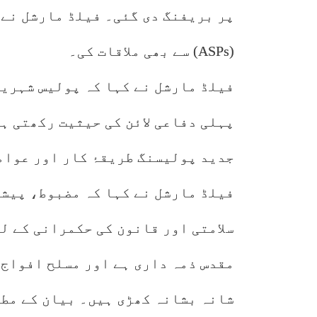
پر بریفنگ دی گئی۔ فیلڈ مارشل نے
(ASPs) سے بھی ملاقات کی۔
فیلڈ مارشل نے کہا کہ پولیس شہریو
پہلی دفاعی لائن کی حیثیت رکھتی ہ
جدید پولیسنگ طریقۂ کار اور عوام
فیلڈ مارشل نے کہا کہ مضبوط، پیشہ
سلامتی اور قانون کی حکمرانی کے ل
مقدس ذمہ داری ہے اور مسلح افواج
شانہ بشانہ کھڑی ہیں۔ بیان کے مط