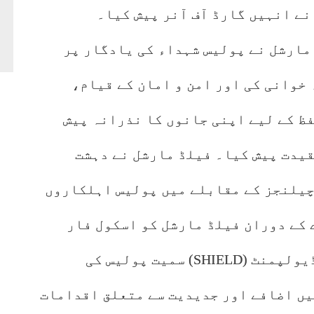
نے انہیں گارڈ آف آنر پیش کیا۔
مارشل نے پولیس شہداء کی یادگار پر
خوانی کی اور امن و امان کے قیام،
فظ کے لیے اپنی جانوں کا نذرانہ پیش
قیدت پیش کیا۔ فیلڈ مارشل نے دہشت
چیلنجز کے مقابلے میں پولیس اہلکاروں
 کے دوران فیلڈ مارشل کو اسکول فار
ہائی امپیکٹ ایلیٹ لا انفورسمنٹ ڈیولپمنٹ (SHIELD) سمیت پولیس کی
ں اضافے اور جدیدیت سے متعلق اقدامات