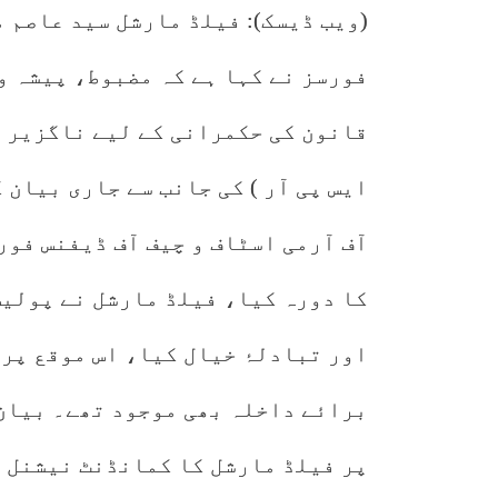
(ویب ڈیسک): فیلڈ مارشل سید عاصم 
فورسز نے کہا ہے کہ مضبوط، پیشہ و
قانون کی حکمرانی کے لیے ناگزیر ہ
ایس پی آر ) کی جانب سے جاری بیان
آف آرمی اسٹاف و چیف آف ڈیفنس فور
کا دورہ کیا، فیلڈ مارشل نے پولیس
اور تبادلۂ خیال کیا، اس موقع پر 
برائے داخلہ بھی موجود تھے۔ بیان
پر فیلڈ مارشل کا کمانڈنٹ نیشنل 