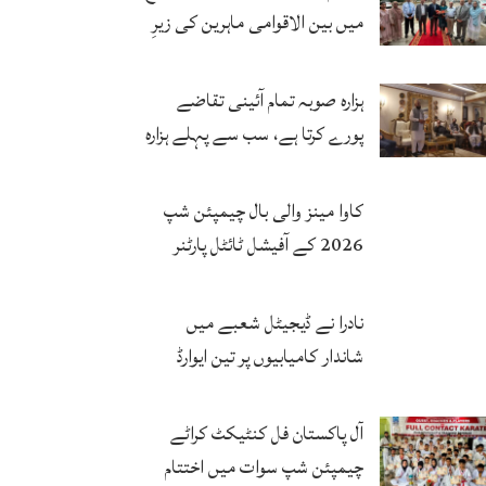
میں بین الاقوامی ماہرین کی زیرِ
نگرانی اے آئی ہیلتھ کیئر
سرٹیفکیٹ پروگرام شروع
ہزارہ صوبہ تمام آئینی تقاضے
پورے کرتا ہے، سب سے پہلے ہزارہ
صوبہ قائم ہونا چاہیے: سردار
محمد یوسف
کاوا مینز والی بال چیمپئن شپ
2026 کے آفیشل ٹائٹل پارٹنر
زونگ کا پاکستان کی تاریخی
فتح پر جشن
نادرا نے ڈیجیٹل شعبے میں
شاندار کامیابیوں پر تین ایوارڈ
حاصل کر لئے
آل پاکستان فل کنٹیکٹ کراٹے
چیمپئن شپ سوات میں اختتام