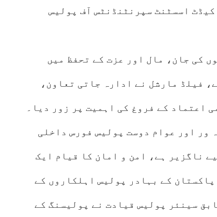
 کیڈٹ اسسٹنٹ سپرنٹنڈنٹس آف پولیس
ں کی جان، مال اور عزت کے تحفظ میں
ے، فیلڈ مارشل نے ادارہ جاتی تعاون،
ی اعتماد کے فروغ کی اہمیت پر زور دیا۔
 ور اور عوام دوست پولیس فورس داخلی
یے ناگزیر ہے، امن و امان کا قیام ایک
 پاکستان کے بہادر پولیس اہلکاروں کے
ابق سینئر پولیس قیادت نے پولیسنگ کے