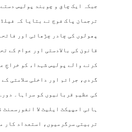
جبکہ ایک چاق و چوبند پولیس دستے 
ترجمان پاک فوج نے بتایا کہ فیلڈ 
پھولوں کی چادر چڑھائی اور فاتحہ 
قانون کی بالادستی اور عوام کے تح
کرنے والے پولیس شہداء کو خراجِ ع
گردی، جرائم اور داخلی سلامتی کے 
کی عظیم قربانیوں کو سراہا۔ دورے
تربیتی سرگرمیوں، استعداد کار می