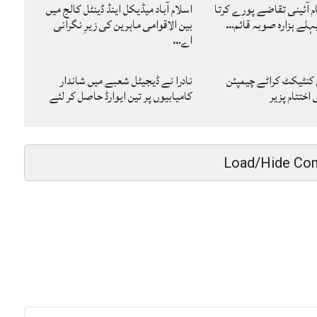
ام آئینی تقاضے پورے کرتا
اسلام آباد میڈیکل اینڈ ڈینٹل کالج میں
لے ہزارہ صوبہ قائم…
بین الاقوامی ماہرین کی زیرِ نگرانی
اے…
 کنٹیکٹ کراٹے چیمپئن
نادرا نے ڈیجیٹل شعبے میں شاندار
ختتام پزیر
کامیابیوں پر تین ایوارڈ حاصل کر لئے
Load/Hide Co