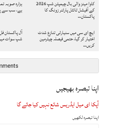
کاوا مینز والی بال چیمپئن شپ 2026
ہزارہ صوبہ تم
کے آفیشل ٹائٹل پارٹنر زونگ کا
ہے، سب سے پہ
پاکستان…
ایچ ای سی میں سنیارٹی تنازع شدت
آل پاکستان فل
اختیار کر گیا، حتمی فیصلہ چیئرمین
شپ سوات میں ا
کریں…
mments
اپنا تبصرہ بھیجیں
آپکا ای میل ایڈریس شائع نہیں کیا جائے گا
اپنا تبصرہ لکھیں