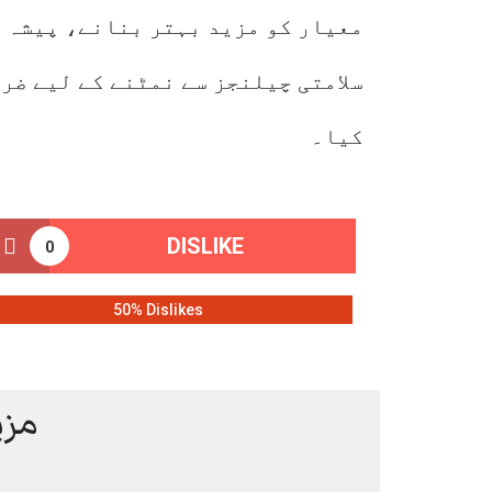
معیار کو مزید بہتر بنانے، پیشہ و
سلامتی چیلنجز سے نمٹنے کے لیے ضر
کیا۔
DISLIKE
0
50% Dislikes
مزی