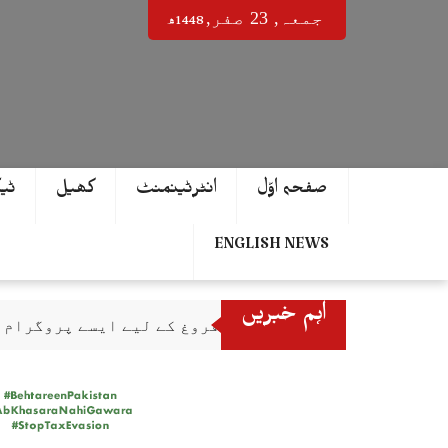
Ski
1448ھ
جمعہ‬‮,
23
صفر‬,
t
conten
صفحہ اوّل
انٹرٹینمنٹ
کھیل
ٹی
ENGLISH NEWS
اہم خبریں