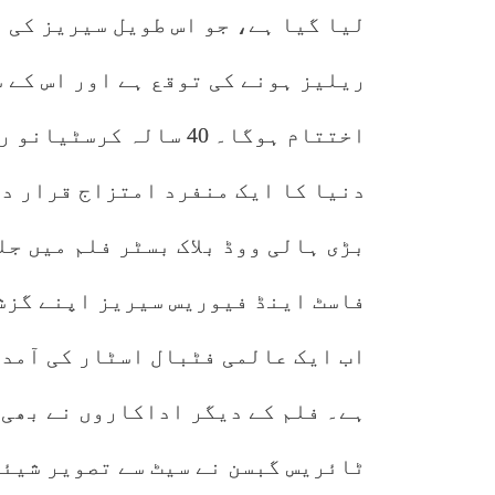
ریلیز ہونے کی توقع ہے اور اس کے 
اختتام ہوگا۔ 40 سالہ 
دنیا کا ایک منفرد امتزاج قرار دی
بڑی ہالی ووڈ بلاک بسٹر فلم میں جل
فاسٹ اینڈ فیوریس سیریز اپنے گزش
اب ایک عالمی فٹبال اسٹار کی آمد 
ہے۔ فلم کے دیگر اداکاروں نے بھی 
ٹائریس گبسن نے سیٹ سے تصویر شیئر