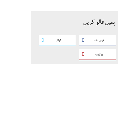
سگریٹوں سے بھرے 11 مزدا ٹرک
ضبط
ہمیں فالو کریں
فیس بک
ٹوئٹر
یو ٹیوب