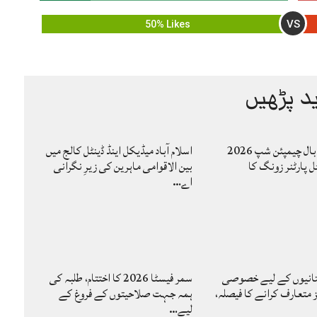
VS
50% Likes
د پڑھیں
کاوا مینز والی بال چیمپئن شپ 2026
اسلام آباد میڈیکل اینڈ ڈینٹل کالج میں
ل پارٹنر زونگ کا
بین الاقوامی ماہرین کی زیرِ نگرانی
اے…
تانیوں کے لیے خصوصی
سمر فیسٹا 2026 کا اختتام، طلبہ کی
متعارف کرانے کا فیصلہ،
ہمہ جہت صلاحیتوں کے فروغ کے
لیے…