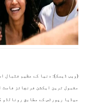
(ویب ڈیسک): دنیا کے عظیم فٹبال ا
مقبول ترین ایکشن فرنچائز فاسٹ ا