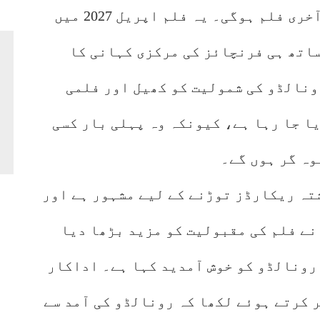
لیا گیا ہے، جو اس طویل سیریز کی آخری فلم ہوگی۔ یہ فلم اپریل 2027 میں
ساتھ ہی فرنچائز کی مرکزی کہانی کا
کرسٹیانو رونالڈو کی شمولیت کو کھیل اور فلمی
ا جا رہا ہے، کیونکہ وہ پہلی بار کسی
وہ گر ہوں گے۔
تہ ریکارڈز توڑنے کے لیے مشہور ہے اور
نے فلم کی مقبولیت کو مزید بڑھا دیا
رونالڈو کو خوش آمدید کہا ہے۔ اداکار
 کرتے ہوئے لکھا کہ رونالڈو کی آمد سے