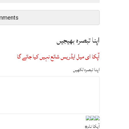
mments
اپنا تبصرہ بھیجیں
آپکا ای میل ایڈریس شائع نہیں کیا جائے گا
اپنا تبصرہ لکھیں
آپکا نام
*