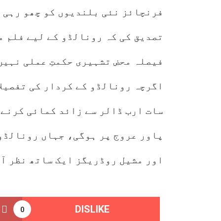
فرنچائز نئی بلندیوں کو چھو رہی ہ
تصدیق کی کہ رونالڈو کے لیے فلم م
فیصلہ محض تشہیری حکمتِ عملی نہیں
اگرچہ رونالڈو کے کردار کی تفصیلا
سات ارب ڈالر سے زائد کمائی کرنے 
پاور عروج پر ہوگی، جہاں رونالڈو
اور مشیل روڈریگز ایک ساتھ نظر آ
DISLIKE
0