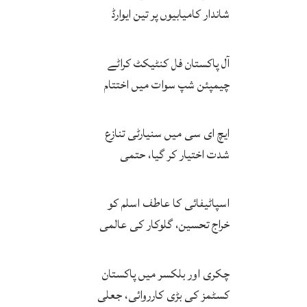
شاندار کامیابیوں پر تین ایوارڈ
حاصل کر لئے
آل پاکستان فل کنٹیکٹ کراٹے
چیمپئن شپ سوات میں اختتام
پزیر
ایچ ای سی میں سنیارٹی تنازع
شدت اختیار کر گیا، حتمی
فیصلہ چیئرمین کریں گے
اسپاٹیفائی کا عاطف اسلم کو
خراج تحسین، گلوکار کی عالمی
مقبولیت کا معترف
چکری اور بلکسر میں پاکستان
کسٹمز کی بڑی کارروائی، جعلی