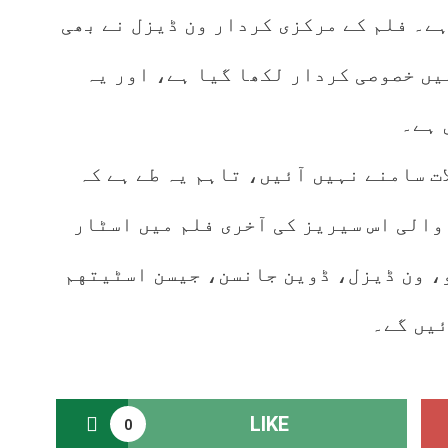
ے۔ فلم کے مرکزی کردار ون ڈیزل نے بھی
یں خصوصی کردار لکھا گیا ہے، اور یہ
 ہے۔
ت سامنے نہیں آئیں، تاہم یہ طے ہے کہ
والی اس سیریز کی آخری فلم میں اسٹار
، ون ڈیزل، ڈوین جانسن، جیسن اسٹیتهم
ئیں گے۔
LIKE
0