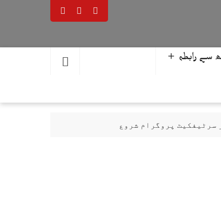
 سے رابطہ ＋
ر سرٹیفکیٹ پروگرام شروع
حمد یوسف