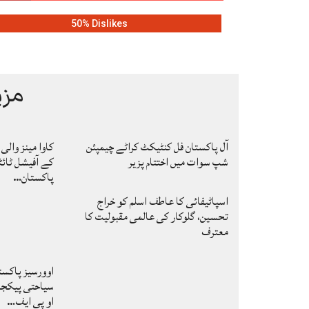
50% Dislikes
مزی
آل پاکستان فل کنٹیکٹ کراٹے چیمپئن
شپ سوات میں اختتام پزیر
کے آفیشل ٹائٹ
پاکستان…
اسپاٹیفائی کا عاطف اسلم کو خراج
تحسین، گلوکار کی عالمی مقبولیت کا
معترف
اوورسیز پاکس
سیاحتی پیکجز 
او پی ایف…