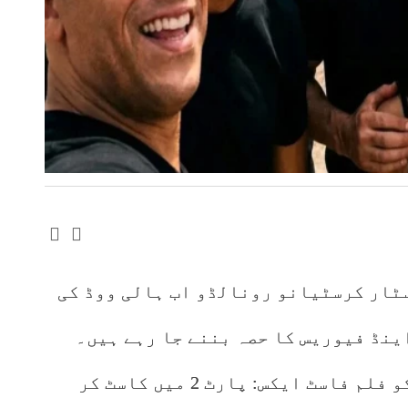
سٹار کرسٹیانو رونالڈو اب ہالی ووڈ کی
ینڈ فیوریس کا حصہ بننے جا رہے ہیں۔
میڈیا رپورٹس کے مطابق رونالڈو کو فلم فاسٹ ایکس: پارٹ 2 میں کاسٹ کر