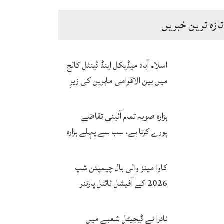
تازہ ترین خبریں
اسلام آباد میڈیکل اینڈ ڈینٹل کالج
میں بین الاقوامی ماہرین کی زیرِ
نگرانی اے آئی ہیلتھ کیئر
سرٹیفکیٹ پروگرام شروع
ہزارہ صوبہ تمام آئینی تقاضے
پورے کرتا ہے، سب سے پہلے ہزارہ
صوبہ قائم ہونا چاہیے: سردار
محمد یوسف
کاوا مینز والی بال چیمپئن شپ
2026 کے آفیشل ٹائٹل پارٹنر
زونگ کا پاکستان کی تاریخی
فتح پر جشن
نادرا نے ڈیجیٹل شعبے میں