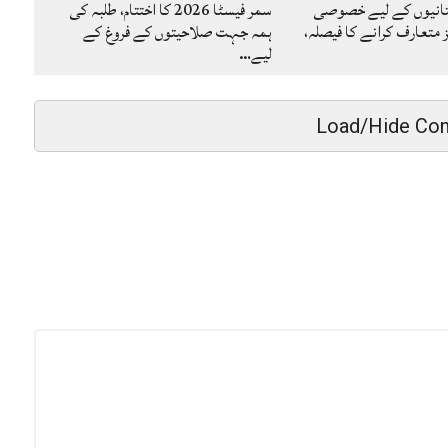
تانیوں کے لیے خصوصی
سمر فیسٹا 2026 کا اختتام، طلبہ کی
متعارف کرانے کا فیصلہ،
ہمہ جہت صلاحیتوں کے فروغ کے
لیے…
Load/Hide Co