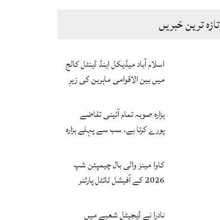
تازہ ترین خبریں
اسلام آباد میڈیکل اینڈ ڈینٹل کالج
میں بین الاقوامی ماہرین کی زیرِ
نگرانی اے آئی ہیلتھ کیئر
سرٹیفکیٹ پروگرام شروع
ہزارہ صوبہ تمام آئینی تقاضے
پورے کرتا ہے، سب سے پہلے ہزارہ
صوبہ قائم ہونا چاہیے: سردار
محمد یوسف
کاوا مینز والی بال چیمپئن شپ
2026 کے آفیشل ٹائٹل پارٹنر
زونگ کا پاکستان کی تاریخی
فتح پر جشن
نادرا نے ڈیجیٹل شعبے میں