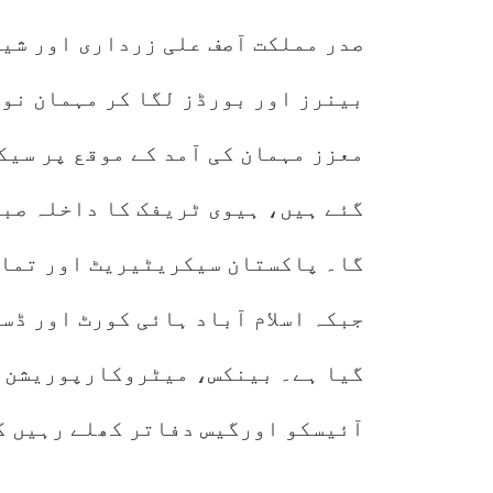
صدر مملکت آصف علی زرداری اور شیخ
بینرز اور بورڈز لگا کر مہمان نوا
معزز مہمان کی آمد کے موقع پر سی
گا۔ پاکستان سیکریٹیریٹ اور تمام
جبکہ اسلام آباد ہائی کورٹ اور ڈسٹ
گیا ہے۔ بینکس، میٹروکارپوریشن س
آئیسکو اورگیس دفاتر کھلے رہیں گ