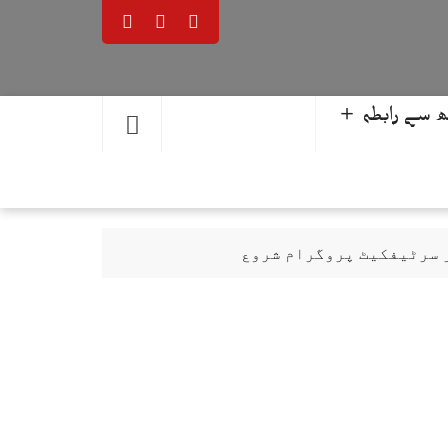
 سے رابطہ ＋
ر سرٹیفکیٹ پروگرام شروع
حمد یوسف