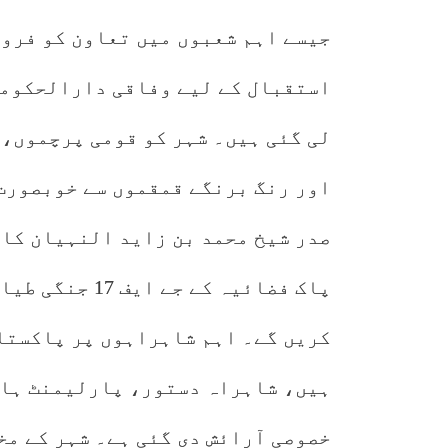
جیسے اہم شعبوں میں تعاون کو فروغ
استقبال کے لیے وفاقی دارالحکومت 
لی گئی ہیں۔ شہر کو قومی پرچموں،
اور رنگ برنگے قمقموں سے خوبصورت
صدر شیخ محمد بن زاید النہیان کا 
پاک فضائیہ کے ج
کریں گے۔ اہم شاہراہوں پر پاکستان
ہیں، شاہراہ دستور، پارلیمنٹ ہاؤ
خصوصی آرائش دی گئی ہے۔ شہر کے م