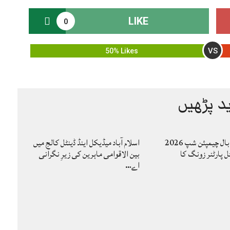
LIKE
0
VS
50% Likes
د پڑھیں
کاوا مینز والی بال چیمپئن شپ 2026
اسلام آباد میڈیکل اینڈ ڈینٹل کالج میں
ل پارٹنر زونگ کا
بین الاقوامی ماہرین کی زیرِ نگرانی
اے…