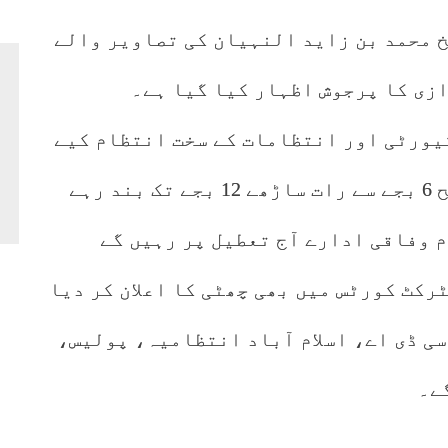
 محمد بن زاید النہیان کی تصاویر والے
زی کا پرجوش اظہار کیا گیا ہے۔
کیورٹی اور انتظامات کے سخت انتظام کیے
گئے ہیں، ہیوی ٹریفک کا داخلہ صبح 6 بجے سے رات ساڑھے 12 بجے تک بند رہے
 وفاقی ادارے آج تعطیل پر رہیں گے
رکٹ کورٹس میں بھی چھٹی کا اعلان کر دیا
ی ڈی اے، اسلام آباد انتظامیہ، پولیس،
ے۔