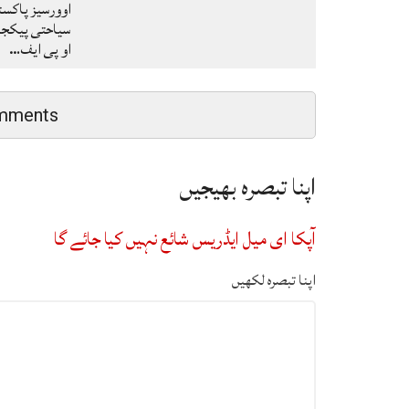
اوورسیز پاکس
سیاحتی پیکجز 
او پی ایف…
mments
اپنا تبصرہ بھیجیں
آپکا ای میل ایڈریس شائع نہیں کیا جائے گا
اپنا تبصرہ لکھیں