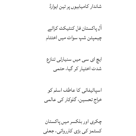
شاندار کامیابیوں پر تین ایوارڈ
حاصل کر لئے
آل پاکستان فل کنٹیکٹ کراٹے
چیمپئن شپ سوات میں اختتام
پزیر
ایچ ای سی میں سنیارٹی تنازع
شدت اختیار کر گیا، حتمی
فیصلہ چیئرمین کریں گے
اسپاٹیفائی کا عاطف اسلم کو
خراج تحسین، گلوکار کی عالمی
مقبولیت کا معترف
چکری اور بلکسر میں پاکستان
کسٹمز کی بڑی کارروائی، جعلی