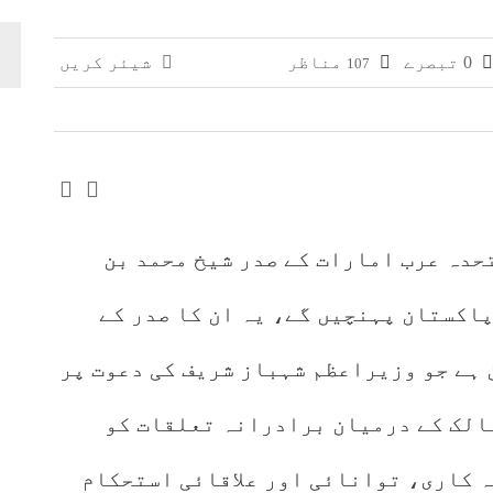
وائی، جعلی سگریٹوں سے بھرے 11 مزدا ٹرک ضبط
0 تبصرے
مناظر
شیئر کریں
107
 افغانستان کے کاروباری گروپ کی ملکیت کا انکشاف
تحدہ عرب امارات کے صدر شیخ محمد بن
اکستان پہنچیں گے، یہ ان کا صدر کے
 ہے جو وزیراعظم شہباز شریف کی دعوت پر
مالک کے درمیان برادرانہ تعلقات کو
 کاری، توانائی اور علاقائی استحکام