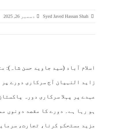
چکری اور بلکسر میں پاکستان کسٹمز کی بڑی کارر
Syed Javed Hassan Shah
دسمبر 26, 2025
مشہور سمگل سگریٹ برانڈز میلانو، مونڈ
سمر فیسٹا 2026 کا اختتام، طلبہ کی ہمہ جہت صلاحیتوں کے فروغ کے لیے ایسے پروگرام ناگزیر ہیں، ڈاکٹر احسان
اسلام آباد (سید جاوید حسن شاہ): م
زاید النہیان آج سرکاری دورے پر پ
عہدے پر پہلا سرکاری دورہ پاکستان
ہو رہا ہے۔ دورے کا مقصد دونوں م
مزید مستحکم کرنا، تجارت، سرمایہ