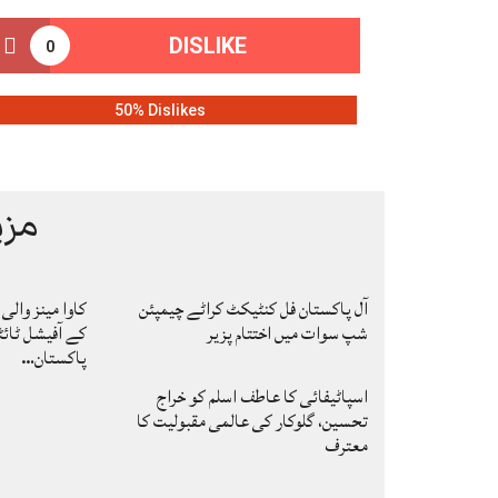
DISLIKE
0
50% Dislikes
مزی
آل پاکستان فل کنٹیکٹ کراٹے چیمپئن
شپ سوات میں اختتام پزیر
کے آفیشل ٹائٹ
پاکستان…
اسپاٹیفائی کا عاطف اسلم کو خراج
تحسین، گلوکار کی عالمی مقبولیت کا
معترف