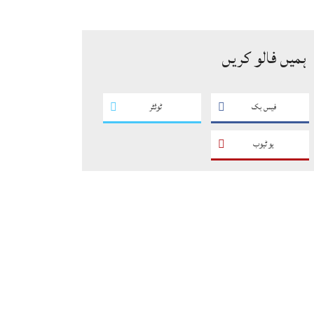
سگریٹوں سے بھرے 11 مزدا ٹرک
ضبط
ہمیں فالو کریں
فیس بک
ٹوئٹر
یو ٹیوب