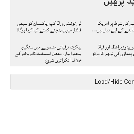
د پڑھیں
نے کی شرط پر امریکا
ٹی ٹوئنٹی ورلڈ کپ: پاکستان کو سیمی
ہدے کے لیے تیار ہیں،…
فائنل میں پہنچنے کیلئے کیا کرنا ہوگا؟
رم؛ وزیراعظم اور فیلڈ
پیکرٹ ترقیاتی منصوبے میں سنگین
ہنماؤں کی توجہ کا مرکز
بدعنوانیاں، معطل اسسٹنٹ ڈائریکٹر کے
خلاف انکوائری شروع
Load/Hide Co