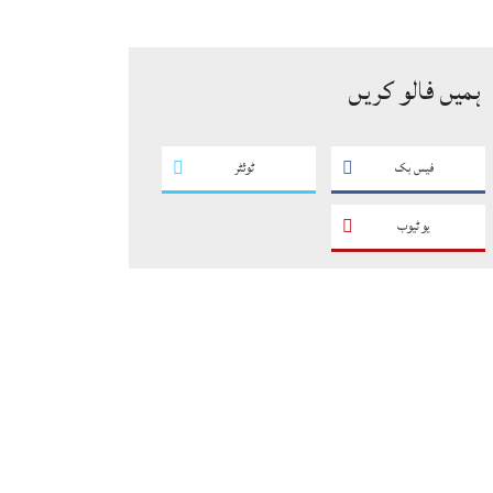
سگریٹوں سے بھرے 11 مزدا ٹرک
ضبط
ہمیں فالو کریں
فیس بک
ٹوئٹر
یو ٹیوب