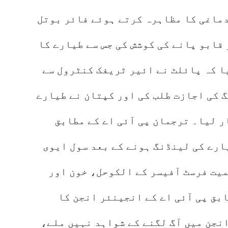
دماغی کا مظاہرہ کرتے ہوئے فائر بوتل
 قابو پانے کی کوشش کی جس سے طیارے کا
ا کہ پائلٹ نے ائیر ٹریفک کنٹرول سے
 کی اجازت طلب کی اور کپتان نے طیارے
 لیا۔ ترجمان پی آئی اے کے مطابق
 تھے، طیارے کی لینڈنگ ہونے کے بعد سول ایوی
میت فرسٹ آفیسر کے الکوحل، خون اور
بق پی آئی اے کے انجینئر انجن کا
انجن میں آگ لگنے کے شواہد نہیں ملے،