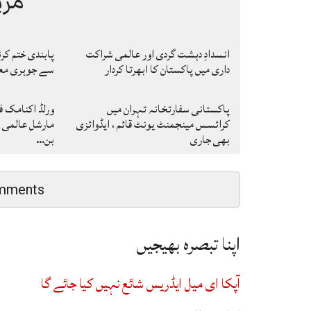
مزی
انسدادِ دہشت گردی اور عالمی شراکت
پابندی ختم کر
داری میں پاکستان کا ابھرتا کردار
سے جوہری معا
پاکستانی سفارتخانہ تہران میں
ورلڈ اکنامک فو
کرائسس مینجمنٹ یونٹ قائم ، ایڈوائزی
مارشل عالمی ر
بھی جاری
بن…
mments
اپنا تبصرہ بھیجیں
آپکا ای میل ایڈریس شائع نہیں کیا جائے گا