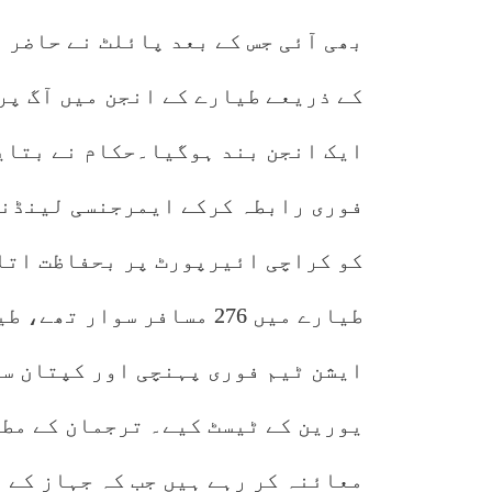
بھی آئی جس کے بعد پائلٹ نے حاضر 
کے ذریعے طیارے کے انجن میں آگ پر
ایک انجن بند ہوگیا۔حکام نے بتای
فوری رابطہ کرکے ایمرجنسی لینڈنگ
کو کراچی ائیرپورٹ پر بحفاظت اتار
طیارے میں 276 مسافر سوار
ایشن ٹیم فوری پہنچی اور کپتان س
یورین کے ٹیسٹ کیے۔ ترجمان کے مطا
معائنہ کر رہے ہیں جب کہ جہاز کے 