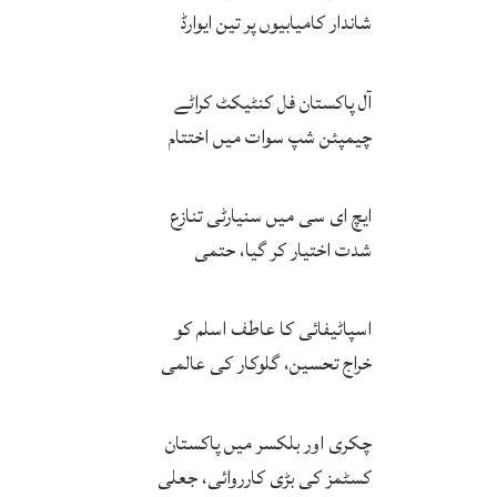
شاندار کامیابیوں پر تین ایوارڈ
حاصل کر لئے
آل پاکستان فل کنٹیکٹ کراٹے
چیمپئن شپ سوات میں اختتام
پزیر
ایچ ای سی میں سنیارٹی تنازع
شدت اختیار کر گیا، حتمی
فیصلہ چیئرمین کریں گے
اسپاٹیفائی کا عاطف اسلم کو
خراج تحسین، گلوکار کی عالمی
مقبولیت کا معترف
چکری اور بلکسر میں پاکستان
کسٹمز کی بڑی کارروائی، جعلی