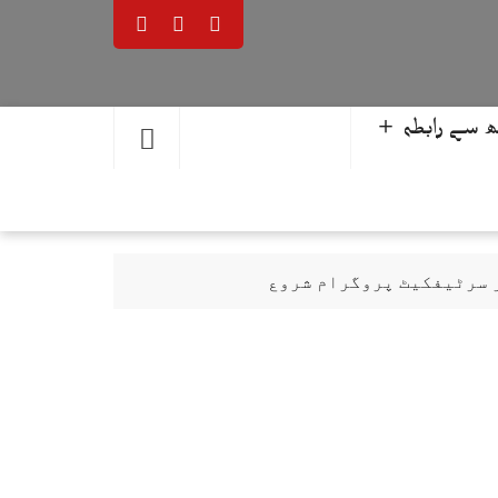
 سے رابطہ ＋
ر سرٹیفکیٹ پروگرام شروع
حمد یوسف