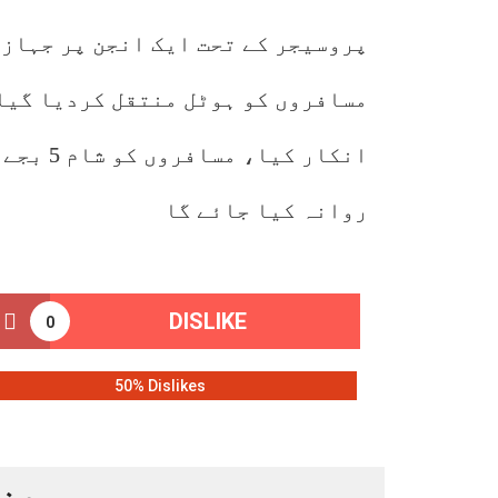
پروسیجر کے تحت ایک انجن پر جہاز 
انکار کی
روانہ کیا جائے گا
DISLIKE
0
50% Dislikes