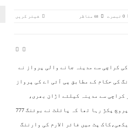
وائی، جعلی سگریٹوں سے بھرے 11 مزدا ٹرک ضبط
0 تبصرے
مناظر
شیئر کریں
68
 افغانستان کے کاروباری گروپ کی ملکیت کا انکشاف
کی کراچی سے مدینہ جانے والی پرواز نے
گ کی حکام کے مطابق پی آئی اے کی پرواز
کر چار منٹ پر کراچی سے مدینہ کیلئے اڑان بھری،
روانگی کے فوری بعد طیارہ ابھی اپروچ پکڑ رہا تھا کہ پائلٹ نے بوئنگ 777
کھی،کاک پٹ میں فائر الارم کی وارننگ