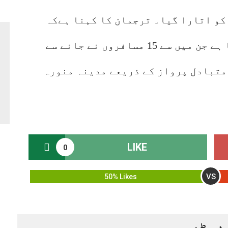
کو اتارا گیا۔ ترجمان کا کہنا ہےکہ
مسافروں کو ہوٹل منتقل کردیا گیا ہے جن میں سے 15 مسافروں نے جانے سے
ا، مسافروں کو شام 5 بجے متبادل پرواز کے ذریعے مدینہ منورہ
LIKE
0
VS
50% Likes