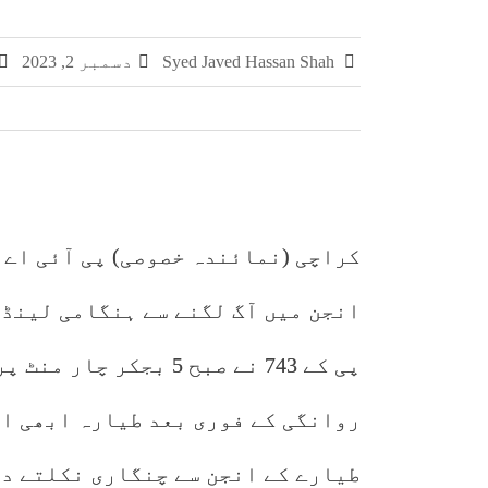
چکری اور بلکسر میں پاکستان کسٹمز کی بڑی کارر
Syed Javed Hassan Shah
دسمبر 2, 2023
مشہور سمگل سگریٹ برانڈز میلانو، مونڈ
سمر فیسٹا 2026 کا اختتام، طلبہ کی ہمہ جہت صلاحیتوں کے فروغ کے لیے ایسے پروگرام ناگزیر ہیں، ڈاکٹر احسان
کراچی (نمائندہ خصوصی) پی آئی اے 
انجن میں آگ لگنے سے ہنگامی لینڈن
پی کے 743 نے صبح 5 بج
طیارے کے انجن سے چنگاری نکلتے دی