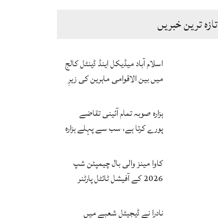
تازہ ترین خبریں
اسلام آباد میڈیکل اینڈ ڈینٹل کالج
میں بین الاقوامی ماہرین کی زیرِ
نگرانی اے آئی ہیلتھ کیئر
سرٹیفکیٹ پروگرام شروع
ہزارہ صوبہ تمام آئینی تقاضے
پورے کرتا ہے، سب سے پہلے ہزارہ
صوبہ قائم ہونا چاہیے: سردار
محمد یوسف
کاوا مینز والی بال چیمپئن شپ
2026 کے آفیشل ٹائٹل پارٹنر
زونگ کا پاکستان کی تاریخی
فتح پر جشن
نادرا نے ڈیجیٹل شعبے میں