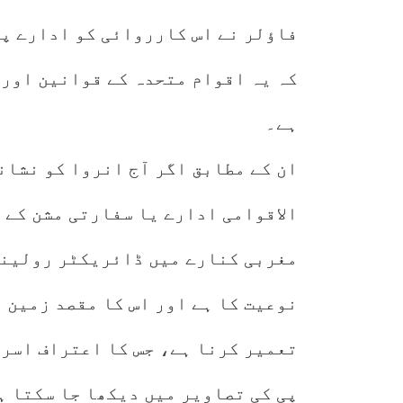
فاؤلر نے اس کارروائی کو ادارے پر
کہ یہ اقوام متحدہ کے قوانین اور ب
ہے۔
ان کے مطابق اگر آج انروا کو نشانہ
الاقوامی ادارے یا سفارتی مشن کے 
مغربی کنارے میں ڈائریکٹر رولینڈ
نوعیت کا ہے اور اس کا مقصد زمین 
تعمیر کرنا ہے، جس کا اعتراف اسرا
پی کی تصاویر میں دیکھا جا سکتا ہ