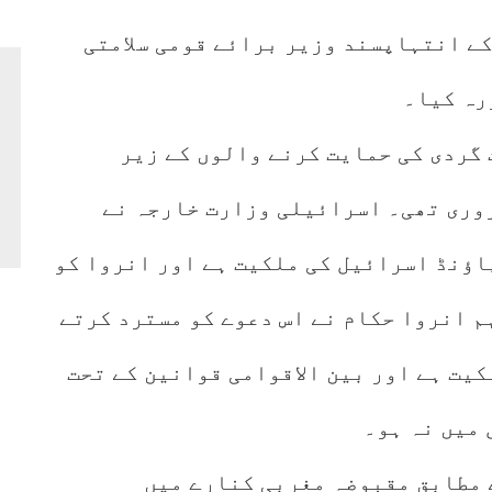
ے انتہاپسند وزیر برائے قومی سلامتی
رہ کیا۔
 گردی کی حمایت کرنے والوں کے زیر
وری تھی۔ اسرائیلی وزارت خارجہ نے
پاؤنڈ اسرائیل کی ملکیت ہے اور انروا کو
 انروا حکام نے اس دعوے کو مسترد کرتے
کیت ہے اور بین الاقوامی قوانین کے تحت
میں نہ ہو۔
 مطابق مقبوضہ مغربی کنارے میں