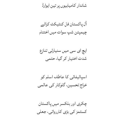
شاندار کامیابیوں پر تین ایوارڈ
حاصل کر لئے
آل پاکستان فل کنٹیکٹ کراٹے
چیمپئن شپ سوات میں اختتام
پزیر
ایچ ای سی میں سنیارٹی تنازع
شدت اختیار کر گیا، حتمی
فیصلہ چیئرمین کریں گے
اسپاٹیفائی کا عاطف اسلم کو
خراج تحسین، گلوکار کی عالمی
مقبولیت کا معترف
چکری اور بلکسر میں پاکستان
کسٹمز کی بڑی کارروائی، جعلی