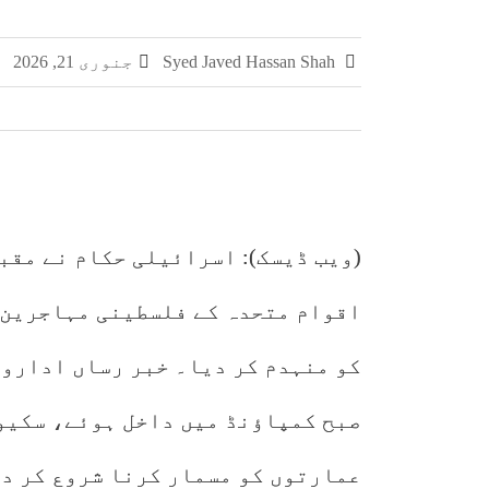
چکری اور بلکسر میں پاکستان کسٹمز کی بڑی کارر
Syed Javed Hassan Shah
جنوری 21, 2026
مشہور سمگل سگریٹ برانڈز میلانو، مونڈ
سمر فیسٹا 2026 کا اختتام، طلبہ کی ہمہ جہت صلاحیتوں کے فروغ کے لیے ایسے پروگرام ناگزیر ہیں، ڈاکٹر احسان
(ویب ڈیسک): اسرائیلی حکام نے مقب
کو منہدم کر دیا۔ خبر رساں ادارو
صبح کمپاؤنڈ میں داخل ہوئے، سکیور
عمارتوں کو مسمار کرنا شروع کر د