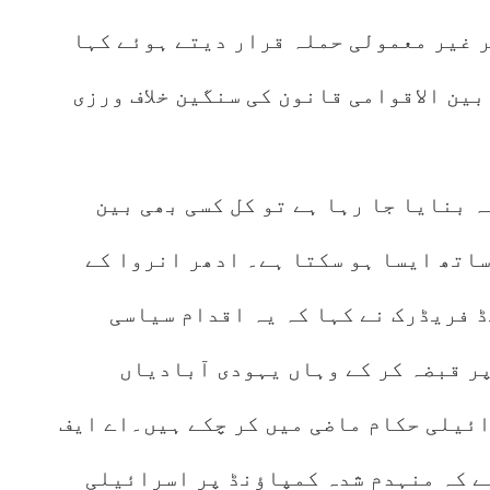
 غیر معمولی حملہ قرار دیتے ہوئے کہا
ین الاقوامی قانون کی سنگین خلاف ورزی
 بنایا جا رہا ہے تو کل کسی بھی بین
ساتھ ایسا ہو سکتا ہے۔ ادھر انروا کے
 فریڈرک نے کہا کہ یہ اقدام سیاسی
پر قبضہ کر کے وہاں یہودی آبادیاں
ئیلی حکام ماضی میں کر چکے ہیں۔اے ایف
ے کہ منہدم شدہ کمپاؤنڈ پر اسرائیلی