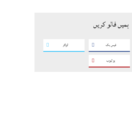
سگریٹوں سے بھرے 11 مزدا ٹرک
ضبط
ہمیں فالو کریں
فیس بک
ٹوئٹر
یو ٹیوب