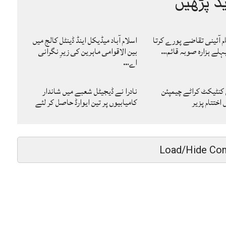
د پڑھیں
ام آئینی تقاضے پورے کرتا
اسلام آباد میڈیکل اینڈ ڈینٹل کالج میں
لے ہزارہ صوبہ قائم…
بین الاقوامی ماہرین کی زیرِ نگرانی
اے…
 کنٹیکٹ کراٹے چیمپئن
نادرا نے ڈیجیٹل شعبے میں شاندار
ختتام پزیر
کامیابیوں پر تین ایوارڈ حاصل کر لئے
Load/Hide Co