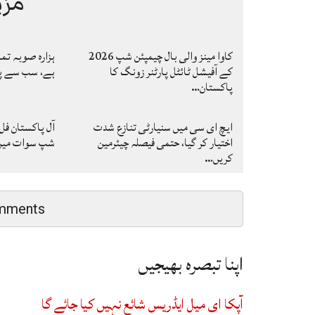
مزی
کاوا مینز والی بال چیمپئن شپ 2026
ہزارہ صوبہ تم
کے آفیشل ٹائٹل پارٹنر زونگ کا
ہے، سب سے پہ
پاکستان…
ایچ ای سی میں سنیارٹی تنازع شدت
آل پاکستان فل
اختیار کر گیا، حتمی فیصلہ چیئرمین
شپ سوات میں ا
کریں…
mments
اپنا تبصرہ بھیجیں
آپکا ای میل ایڈریس شائع نہیں کیا جائے گا