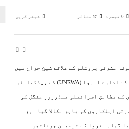
وائی، جعلی سگریٹوں سے بھرے 11 مزدا ٹرک ضبط
0 تبصرے
مناظر
شیئر کریں
57
 افغانستان کے کاروباری گروپ کی ملکیت کا انکشاف
وضہ مشرقی یروشلم کے علاقے شیخ جراح میں
اقوام متحدہ کے فلسطینی مہاجرین کے ادارے انروا (UNRWA) کے ہیڈکوارٹر
ں کے مطابق اسرائیلی بلڈوزرز منگل کی
ٹی اہلکاروں کو باہر نکالا گیا اور
یا گیا۔ انروا کے ترجمان جوناتھن