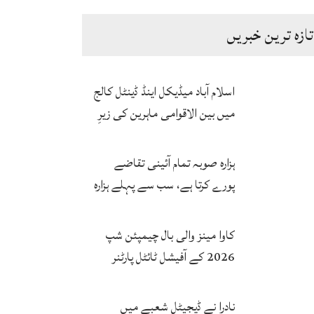
تازہ ترین خبریں
اسلام آباد میڈیکل اینڈ ڈینٹل کالج
میں بین الاقوامی ماہرین کی زیرِ
نگرانی اے آئی ہیلتھ کیئر
سرٹیفکیٹ پروگرام شروع
ہزارہ صوبہ تمام آئینی تقاضے
پورے کرتا ہے، سب سے پہلے ہزارہ
صوبہ قائم ہونا چاہیے: سردار
محمد یوسف
کاوا مینز والی بال چیمپئن شپ
2026 کے آفیشل ٹائٹل پارٹنر
زونگ کا پاکستان کی تاریخی
فتح پر جشن
نادرا نے ڈیجیٹل شعبے میں