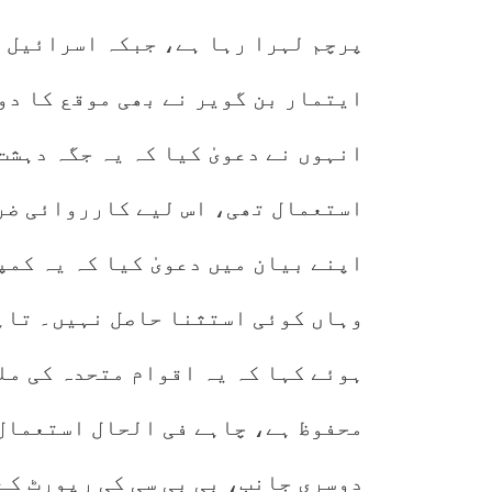
پرچم لہرا رہا ہے، جبکہ اسرائیل ک
ایتمار بن گویر نے بھی موقع کا دو
انہوں نے دعویٰ کیا کہ یہ جگہ دہشت
استعمال تھی، اس لیے کارروائی ضر
اپنے بیان میں دعویٰ کیا کہ یہ کم
وہاں کوئی استثنا حاصل نہیں۔ تاہم
ہوئے کہا کہ یہ اقوام متحدہ کی مل
محفوظ ہے، چاہے فی الحال استعمال 
دوسری جانب، بی بی سی کی رپورٹ کے