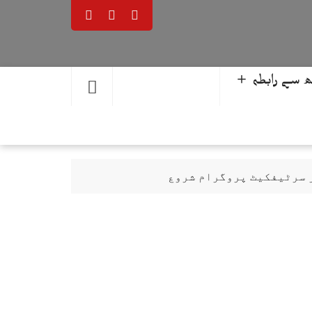
 سے رابطہ ＋
ر سرٹیفکیٹ پروگرام شروع
حمد یوسف