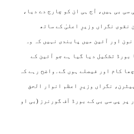
 سی بی ہیں، آج ہی ان کو چارج دے دیا،
ن نقوی نگراں وزیرِ اعلیٰ کے ساتھ
نون اور آئین میں پابندی نہیں کہ وہ
بورڈ تشکیل دیا گیا ہے جو آئین کے
ھا کام اور فیصلے ہوں گے۔واضح رہے کہ
پیٹرن، نگراں وزیرِ اعظم انوار الحق
پر پی سی بی کے بورڈ آف گورنرز (بی او