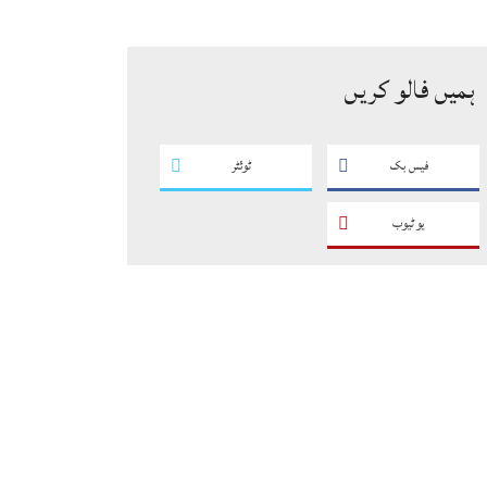
سگریٹوں سے بھرے 11 مزدا ٹرک
ضبط
ہمیں فالو کریں
فیس بک
ٹوئٹر
یو ٹیوب