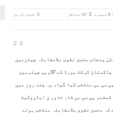
وائی، جعلی سگریٹوں سے بھرے 11 مزدا ٹرک ضبط
0 تبصرے
مناظر
شیئر کریں
107
 افغانستان کے کاروباری گروپ کی ملکیت کا انکشاف
لیٰ پنجاب محسن نقوی بلامقابلہ چیئرمین
پی سی بی منتخب ہو گئے۔محسن نقوی پاکستان کرکٹ بورڈ کے 37ویں چیئرمین
یئرمین پی سی بی منتخب کیا گیا، وہ چند روز میں
کمشنر پی سی بی شاہ خاور ن ایڈووکیٹ
کہ محسن نقوی بلامقابلہ منتخب ہوئے