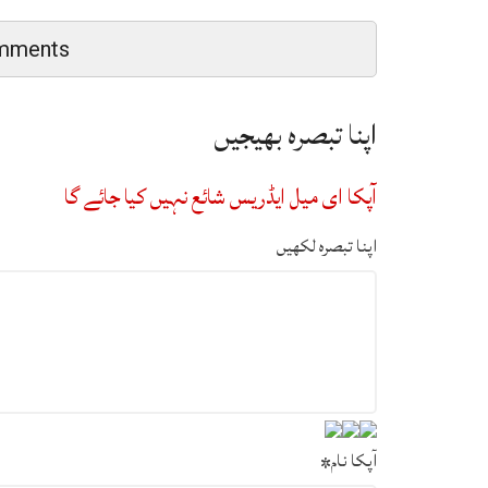
mments
اپنا تبصرہ بھیجیں
آپکا ای میل ایڈریس شائع نہیں کیا جائے گا
اپنا تبصرہ لکھیں
آپکا نام
*