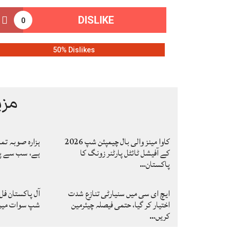
DISLIKE
0
50% Dislikes
مزی
کاوا مینز والی بال چیمپئن شپ 2026
ہزارہ صوبہ تم
کے آفیشل ٹائٹل پارٹنر زونگ کا
ہے، سب سے پہ
پاکستان…
ایچ ای سی میں سنیارٹی تنازع شدت
آل پاکستان فل
اختیار کر گیا، حتمی فیصلہ چیئرمین
شپ سوات میں ا
کریں…