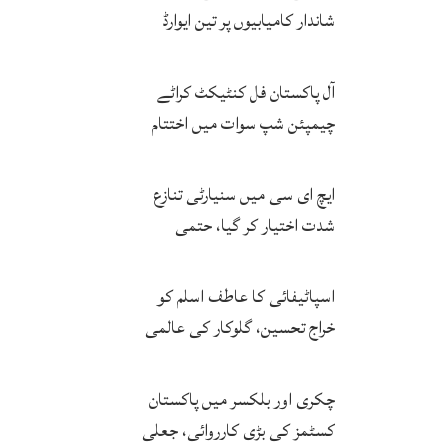
شاندار کامیابیوں پر تین ایوارڈ
حاصل کر لئے
آل پاکستان فل کنٹیکٹ کراٹے
چیمپئن شپ سوات میں اختتام
پزیر
ایچ ای سی میں سنیارٹی تنازع
شدت اختیار کر گیا، حتمی
فیصلہ چیئرمین کریں گے
اسپاٹیفائی کا عاطف اسلم کو
خراج تحسین، گلوکار کی عالمی
مقبولیت کا معترف
چکری اور بلکسر میں پاکستان
کسٹمز کی بڑی کارروائی، جعلی