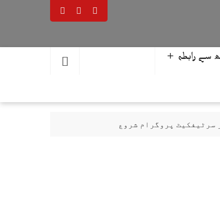
 سے رابطہ ＋
ر سرٹیفکیٹ پروگرام شروع
حمد یوسف