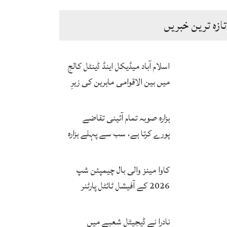
تازہ ترین خبریں
اسلام آباد میڈیکل اینڈ ڈینٹل کالج
میں بین الاقوامی ماہرین کی زیرِ
نگرانی اے آئی ہیلتھ کیئر
سرٹیفکیٹ پروگرام شروع
ہزارہ صوبہ تمام آئینی تقاضے
پورے کرتا ہے، سب سے پہلے ہزارہ
صوبہ قائم ہونا چاہیے: سردار
محمد یوسف
کاوا مینز والی بال چیمپئن شپ
2026 کے آفیشل ٹائٹل پارٹنر
زونگ کا پاکستان کی تاریخی
فتح پر جشن
نادرا نے ڈیجیٹل شعبے میں