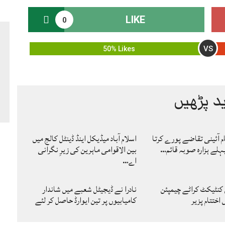
LIKE
0
VS
50% Likes
د پڑھیں
ام آئینی تقاضے پورے کرتا
اسلام آباد میڈیکل اینڈ ڈینٹل کالج میں
لے ہزارہ صوبہ قائم…
بین الاقوامی ماہرین کی زیرِ نگرانی
اے…
 کنٹیکٹ کراٹے چیمپئن
نادرا نے ڈیجیٹل شعبے میں شاندار
ختتام پزیر
کامیابیوں پر تین ایوارڈ حاصل کر لئے