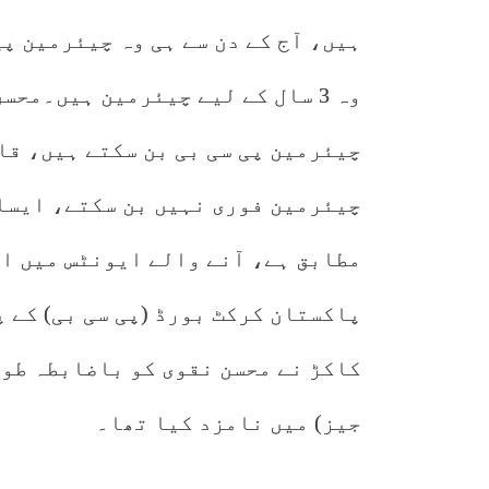
ہیں، آج کے دن سے ہی وہ چیئرمین پی
وہ 3 سال کے لیے چیئرمین ہیں۔محس
چیئرمین پی سی بی بن سکتے ہیں، قا
چیئرمین فوری نہیں بن سکتے، ایسا 
مطابق ہے، آنے والے ایونٹس میں اچ
پاکستان کرکٹ بورڈ (پی سی بی) کے 
کاکڑ نے محسن نقوی کو باضابطہ طور 
جیز) میں نامزد کیا تھا۔