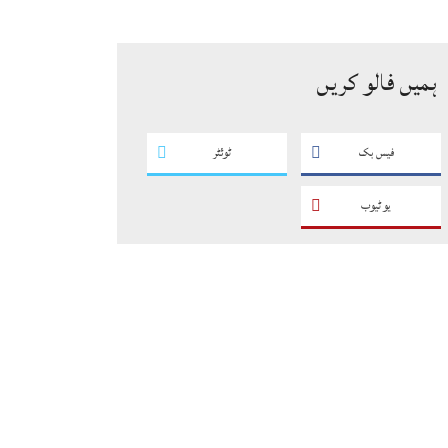
سگریٹوں سے بھرے 11 مزدا ٹرک
ضبط
ہمیں فالو کریں
فیس بک
ٹوئٹر
یو ٹیوب