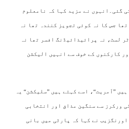
ی گئی۔انہوں نے مزید کہا کہ نامعلوم
تھا جس کا نہ کوئی تجویز کنندہ تھا نہ
ٹر لسٹ، نہ پرائیذائیڈنگ افسر تھا نہ
ر کارکنوں کے خوف سے انہیں الیکشن
 ہیں ”آمریت“، اسے کہتے ہیں ”سلیکشن“ یہ
ی ورکرز سے سنگین مذاق اور انتخابی
 اورنگزیب نے کہا کہ پارٹی میں بانی