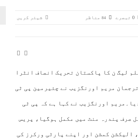
وائی، جعلی سگریٹوں سے بھرے 11 مزدا ٹرک ضبط
0 تبصرے
مناظر
شیئر کریں
84
 افغانستان کے کاروباری گروپ کی ملکیت کا انکشاف
لم لیگ ن کا پاکستان تحریک انصاف انٹرا
ترجمان مریم اورنگزیب نے چئیرمین پی ٹی
یا۔مریم اورنگزیب نے کہا ہے کہ پی ٹی
ل صرف پندرہ منٹ میں مکمل ہوگیا، پریس
 الیکشن کمشن اور اپنے پارٹی ورکرز کی