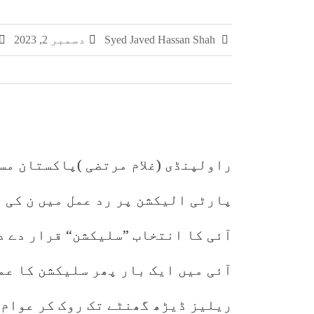
چکری اور بلکسر میں پاکستان کسٹمز کی بڑی کارر
Syed Javed Hassan Shah
دسمبر 2, 2023
مشہور سمگل سگریٹ برانڈز میلانو، مونڈ
سمر فیسٹا 2026 کا اختتام، طلبہ کی ہمہ جہت صلاحیتوں کے فروغ کے لیے ایسے پروگرام ناگزیر ہیں، ڈاکٹر احسان
راولپنڈی (غلام مرتضی )پاکستان مس
پارٹی الیکشن پر رد عمل میں ن کی 
آئی کا انتخاب ”سلیکشن“ قرار دے د
آئی میں ایک بار پھر سلیکشن کا عم
ریلیز ڈیڑھ گھنٹے تک روک کر عوام،