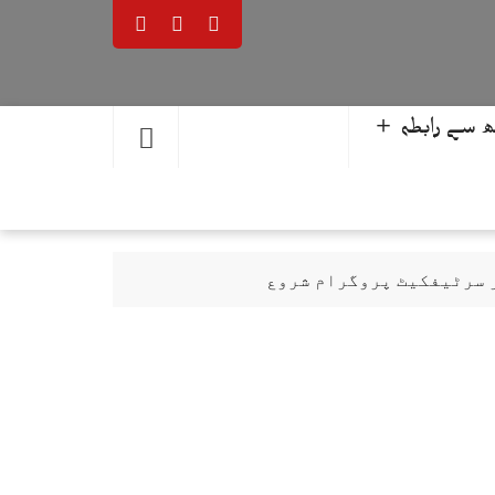
 سے رابطہ ＋
ر سرٹیفکیٹ پروگرام شروع
حمد یوسف