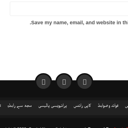
Save my name, email, and website in thi
ں
قوائد و ضوابط
کاپی رائٹس
پرائیویسی پالیسی
مجھ سے رابطہ
S