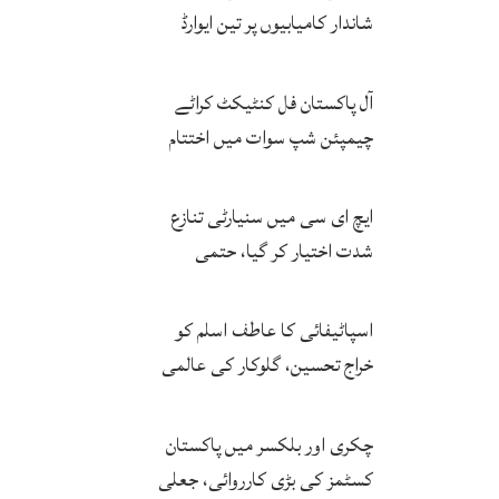
شاندار کامیابیوں پر تین ایوارڈ
حاصل کر لئے
آل پاکستان فل کنٹیکٹ کراٹے
چیمپئن شپ سوات میں اختتام
پزیر
ایچ ای سی میں سنیارٹی تنازع
شدت اختیار کر گیا، حتمی
فیصلہ چیئرمین کریں گے
اسپاٹیفائی کا عاطف اسلم کو
خراج تحسین، گلوکار کی عالمی
مقبولیت کا معترف
چکری اور بلکسر میں پاکستان
کسٹمز کی بڑی کارروائی، جعلی