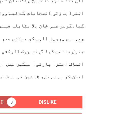
آئی منتخب ہو گئے۔آج پاکستان تحر
انٹرا پارٹی انتخابات کے لیے ووٹن
گیا۔گوہر علی خان بلا مقابلہ چیئر
چوہدری پرویز الہی کو مرکزی صدر 
جنرل منتخب کیا گیا۔ چیف الیکشن ک
انصاف انٹرا پارٹی الیکشن میں ای
اعلان کر رہے ہیں، قانون کی بالا د
DISLIKE
0