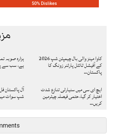
50% Dislikes
مزی
کاوا مینز والی بال چیمپئن شپ 2026
ہزارہ صوبہ تم
کے آفیشل ٹائٹل پارٹنر زونگ کا
ہے، سب سے پہ
پاکستان…
ایچ ای سی میں سنیارٹی تنازع شدت
آل پاکستان فل
اختیار کر گیا، حتمی فیصلہ چیئرمین
شپ سوات میں ا
کریں…
mments