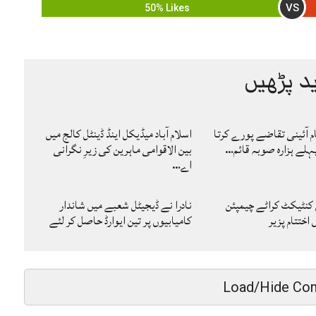
VS
50% Likes
د پڑھیں
ام آئینی تقاضے پورے کرتا
اسلام آباد میڈیکل اینڈ ڈینٹل کالج میں
لے ہزارہ صوبہ قائم…
بین الاقوامی ماہرین کی زیرِ نگرانی
اے…
 کنٹیکٹ کراٹے چیمپئن
نادرا نے ڈیجیٹل شعبے میں شاندار
ختتام پزیر
کامیابیوں پر تین ایوارڈ حاصل کر لئے
Load/Hide Co