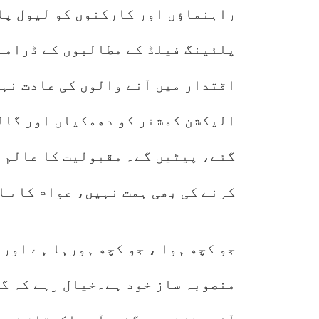
راہنماﺅں اور کارکنوں کو لیول پل
پلئینگ فیلڈ کے مطالبوں کے ڈرامے
اقتدار میں آنے والوں کی عادت نہی
الیکشن کمشنر کو دھمکیاں اور گال
گئے، پیٹیں گے۔ مقبولیت کا عالم ی
کرنے کی بھی ہمت نہیں، عوام کا سا
منصوبہ ساز خود ہے۔خیال رہے کہ گو