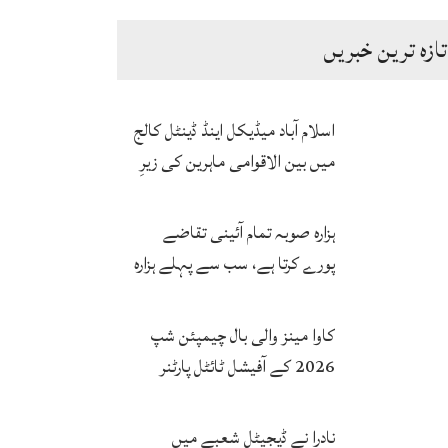
تازہ ترین خبریں
اسلام آباد میڈیکل اینڈ ڈینٹل کالج
میں بین الاقوامی ماہرین کی زیرِ
نگرانی اے آئی ہیلتھ کیئر
سرٹیفکیٹ پروگرام شروع
ہزارہ صوبہ تمام آئینی تقاضے
پورے کرتا ہے، سب سے پہلے ہزارہ
صوبہ قائم ہونا چاہیے: سردار
محمد یوسف
کاوا مینز والی بال چیمپئن شپ
2026 کے آفیشل ٹائٹل پارٹنر
زونگ کا پاکستان کی تاریخی
فتح پر جشن
نادرا نے ڈیجیٹل شعبے میں