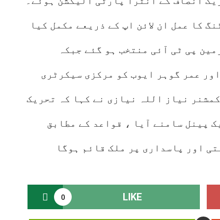
یک انصاف کے انٹرا پارٹی الیکشن ہوئے۔
گ کا عمل ان لائن اپ کے ذریعے مکمل کیا
مین پی ٹی آئی منتخب ہو گئے جبکہ
اور عمر گوہر ایوب کو مرکزی سیکرٹری
مشنر نیاز اللہ نیازی نے کہا کہ تحریک
ک پینل سامنے آیا ، قواعد کے مطابق
ستی اور پاسداری پر ملک قائم ہوگا
LIKE
0