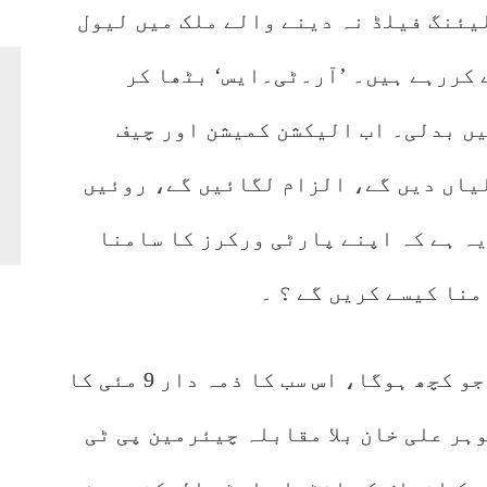
یئنگ فیلڈ نہ دینے والے ملک میں لیول
 کررہے ہیں۔ ’آر۔ٹی۔ایس‘ بٹھا کر
ں بدلی۔ اب الیکشن کمیشن اور چیف
یاں دیں گے، الزام لگائیں گے، روئیں
ہ ہے کہ اپنے پارٹی ورکرز کا سامنا
منا کیسے کریں گے ؟ ۔
جو کچھ ہوا ، جو کچھ ہورہا ہے اور جو کچھ ہوگا، اس سب کا ذمہ دار 9 مئی کا
ہر علی خان بلا مقابلہ چیئرمین پی ٹی