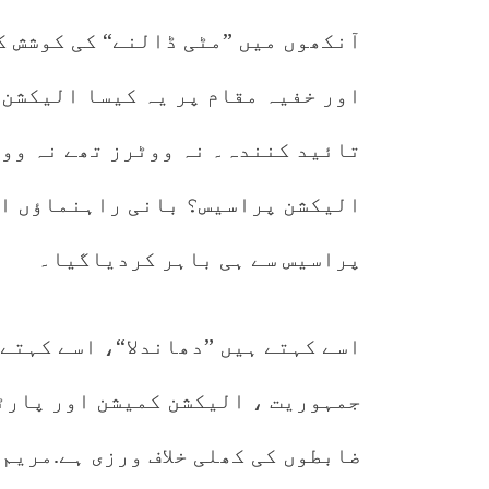
آنکھوں میں ”مٹی ڈالنے“ کی کوشش ک
اور خفیہ مقام پر یہ کیسا الیکشن 
تائید کنندہ۔ نہ ووٹرز تھے نہ وو
الیکشن پراسیس؟ بانی راہنماﺅں او
پراسیس سے ہی باہر کردیاگیا۔
اسے کہتے ہیں ”دھاندلا“، اسے کہتے
جمہوریت ، الیکشن کمیشن اور پارٹ
ضابطوں کی کھلی خلاف ورزی ہے.مریم