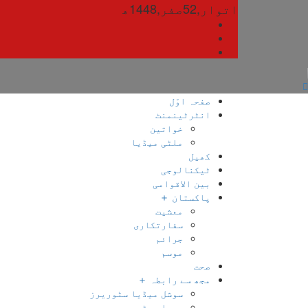
Ski
اتوار‬‮,
25
صفر‬,
1448ھ
t
conten
صفحہ اوّل
انٹرٹینمنٹ
خواتین
ملٹی میڈیا
کھیل
ٹیکنالوجی
بین الاقوامی
پاکستان ＋
معشیت
سفارتکاری
جرائم
موسم
صحت
مجھ سے رابطہ ＋
سوشل میڈیا سٹوریرز
میرا یوٹیوب