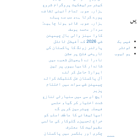
کیئر سرٹیفکیٹ پروگرام شروع
ہزارہ صوبہ تمام آئینی تقاضے
یں
پورے کرتا ہے، سب سے پہلے
ہزارہ صوبہ قائم ہونا چاہیے:
سردار محمد یوسف
کاوا مینز والی بال چیمپئن
فیس بک
شپ 2026 کے آفیشل ٹائٹل
ٹوئٹر
پارٹنر زونگ کا پاکستان کی
یو ٹیوب
تاریخی فتح پر جشن
نادرا نے ڈیجیٹل شعبے میں
شاندار کامیابیوں پر تین
ایوارڈ حاصل کر لئے
آل پاکستان فل کنٹیکٹ کراٹے
چیمپئن شپ سوات میں اختتام
پزیر
ایچ ای سی میں سنیارٹی تنازع
شدت اختیار کر گیا، حتمی
فیصلہ چیئرمین کریں گے
اسپاٹیفائی کا عاطف اسلم کو
خراج تحسین، گلوکار کی عالمی
مقبولیت کا معترف
چکری اور بلکسر میں پاکستان