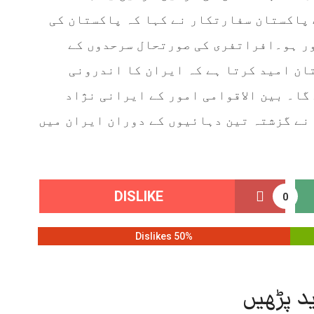
پاکستان سفارتکار نے کہا کہ پاکستان کی
ر ہو۔افراتفری کی صورتحال سرحدوں کے
ان امید کرتا ہے کہ ایران کا اندرونی
گا۔ بین الاقوامی امور کے ایرانی نژاد
 نے گزشتہ تین دہائیوں کے دوران ایران میں
DISLIKE
0
50% Dislikes
د پڑھیں