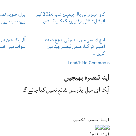
کاوا مینز والی بال چیمپئن شپ 2026 کے
ہزارہ صوبہ تما
آفیشل ٹائٹل پارٹنر زونگ کا پاکستان…
ہے، سب سے پہل
ایچ ای سی میں سنیارٹی تنازع شدت
آل پاکستان فل
اختیار کر گیا، حتمی فیصلہ چیئرمین
سوات میں اختتا
کریں…
Load/Hide Comments
اپنا تبصرہ بھیجیں
آپکا ای میل ایڈریس شائع نہیں کیا جائے گا
اپنا تبصرہ لکھیں
آپکا نام
*