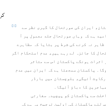
کر
ستان، ایران کی صورتحال کا گہری نظر سے
مید ہے کہ وہاں صورتحال جلد معمول پر آ
ظاہر نہ کرنے کی شرط پر بتایا کہ مظاہرے
حال کا جائزہ لے رہے ہیں، عدم استحکام اگر
ر اثرات ہونگے پاکستان اس سے متاثر
گا۔ پاکستان سمجھتا ہے کہ ایران میں عدم
رکاوٹ آئیگی، بلوچستان میں بارڈر
ہاجرین کا دباؤ آئیگا۔
خلت سے پاکستان کو پیچیدہ سفارتی
 لئے پاکستان کی اولین ترجیح یہ ہے کہ