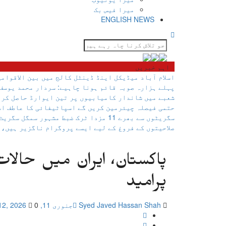
میرا فیس بک
ENGLISH NEWS
جو
تلاش
اہم خبریں
کرنا
اسلام آباد میڈیکل اینڈ ڈینٹل کالج میں بین الاقوام
چاہ
پہلے ہزارہ صوبہ قائم ہونا چاہیے: سردار محمد یوسف
رہے
شعبے میں شاندار کامیابیوں پر تین ایوارڈ حاصل کر 
ہیں
حتمی فیصلہ چیئرمین کریں گے
اسپاٹیفائی کا عاطف اس
یہاں
سگریٹوں سے بھرے 11 مزدا ٹرک ضبط
مشہور سمگل سگریٹ 
لکھیں
صلاحیتوں کے فروغ کے لیے ایسے پروگرام ناگزیر ہیں، 
پاکستان، ایران میں حالا
پرامید
Syed Javed Hassan Shah
جنوری 11, 2026
0 تبصرے
12, 2026