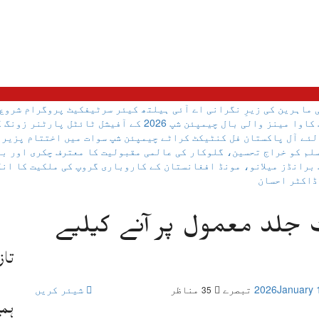
ی ماہرین کی زیرِ نگرانی اے آئی ہیلتھ کیئر سرٹیفکیٹ پروگرام شروع
کاوا مینز والی بال چیمپئن شپ 2026 کے آفیشل ٹائٹل پارٹنر زونگ کا پاکستان کی تاریخی فتح پر جشن
لئے
آل پاکستان فل کنٹیکٹ کراٹے چیمپئن شپ سوات میں اختتام پزیر
لم کو خراج تحسین، گلوکار کی عالمی مقبولیت کا معترف
چکری اور بل
برانڈز میلانو، مونڈ افغانستان کے کاروباری گروپ کی ملکیت کا ان
ڈاکٹر احسان
ت جلد معمول پر آنے کیلیے
تاز
January 
مناظر
شیئر کریں
35
ہمی