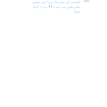
کسٹمز کی بڑی کارروائی، جعلی
سگریٹوں سے بھرے 11 مزدا ٹرک
ضبط