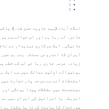
اسلام آباد (سید جاوید حسن شاہ): پاک
جائزہ لے رہا ہے اور اس حوالے سے پرا
جائیگی۔ ایک سرکاری عہدیدار نے نام 
ایران کا اندرونی مسئلہ ہے، ہم صورت
زیادہ عرصہ جاری رہا تو اس کے خطے پ
ہونیوالے اولین ممالک میں سے ایک ہو
استحکام آنے سے سرحد پار تجارت میں 
مینجمنٹ میں مشکلات پیدا ہونگی اور م
امریکہ یا اسرائیل کی ایران میں مدا
صورتحال کا سامنا کرنا پڑ سکتا ہے اس