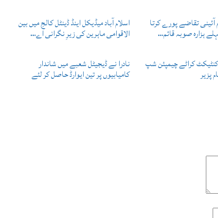
م آئینی تقاضے پورے کرتا
اسلام آباد میڈیکل اینڈ ڈینٹل کالج میں بین
ے ہزارہ صوبہ قائم…
الاقوامی ماہرین کی زیرِ نگرانی اے…
 کنٹیکٹ کراٹے چیمپئن شپ
نادرا نے ڈیجیٹل شعبے میں شاندار
م پزیر
کامیابیوں پر تین ایوارڈ حاصل کر لئے