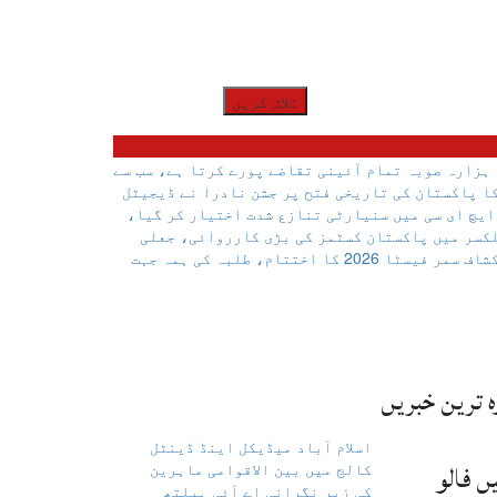
ہزارہ صوبہ تمام آئینی تقاضے پورے کرتا ہے، سب سے
نادرا نے ڈیجیٹل
ایچ ای سی میں سنیارٹی تنازع شدت اختیار کر گیا،
کسر میں پاکستان کسٹمز کی بڑی کارروائی، جعلی
کشاف
سمر فیسٹا 2026 کا اختتام، طلبہ کی ہمہ جہت
ہ ترین خبریں
اسلام آباد میڈیکل اینڈ ڈینٹل
ں فالو
کالج میں بین الاقوامی ماہرین
کی زیرِ نگرانی اے آئی ہیلتھ