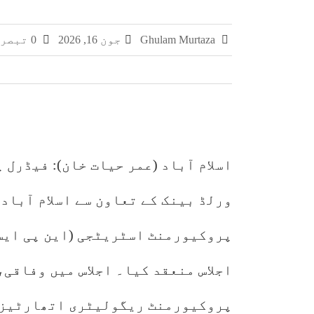
چکری اور بلکسر میں پاکستان کسٹمز کی بڑی کارر
Ghulam Murtaza
جون 16, 2026
0 تبصرے
مشہور سمگل سگریٹ برانڈز میلانو، مونڈ
سمر فیسٹا 2026 کا اختتام، طلبہ کی ہمہ جہت صلاحیتوں کے فروغ کے لیے ایسے پروگرام ناگزیر ہیں، ڈاکٹر احسان
اسلام آباد (عمر حیات خان): فیڈرل
ورلڈ بینک کے تعاون سے اسلام آباد
اجلاس منعقد کیا۔ اجلاس میں وفاقی
پروکیورمنٹ ریگولیٹری اتھارٹیز ک