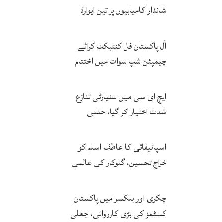
شاندار کامیابیوں پر تین ایوارڈ
حاصل کر لئے
آل پاکستان فل کنٹیکٹ کراٹے
چیمپئن شپ سوات میں اختتام
پزیر
ایچ ای سی میں سنیارٹی تنازع
شدت اختیار کر گیا، حتمی
فیصلہ چیئرمین کریں گے
اسپاٹیفائی کا عاطف اسلم کو
خراج تحسین، گلوکار کی عالمی
مقبولیت کا معترف
چکری اور بلکسر میں پاکستان
کسٹمز کی بڑی کارروائی، جعلی