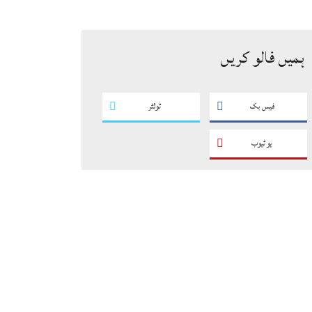
سگریٹوں سے بھرے 11 مزدا ٹرک
ضبط
ہمیں فالو کریں
فیس بک
ٹوئٹر
یو ٹیوب