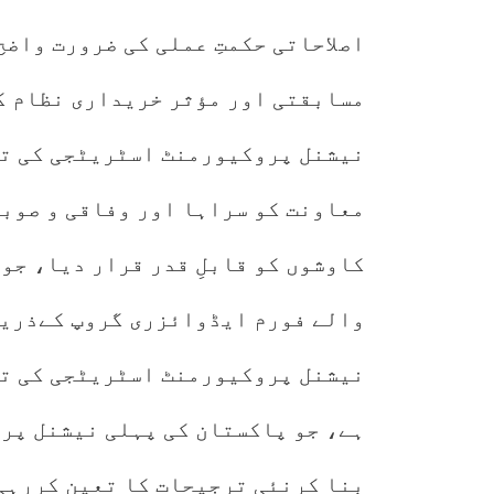
اصلاحاتی حکمتِ عملی کی ضرورت واض
مسابقتی اور مؤثر خریداری نظام ک
نیشنل پروکیورمنٹ اسٹریٹجی کی تی
معاونت کو سراہا اور وفاقی و صوب
کاوشوں کو قابلِ قدر قرار دیا، جو
والے فورم ایڈوائزری گروپ کےذریع
نیشنل پروکیورمنٹ اسٹریٹجی کی تش
بنا کرنئی ترجیحات کا تعین کررہی 