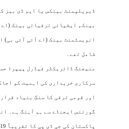
ڈیویلپمنٹ بینکس یا ایم ڈی بیز کے
بینک، ایشیائی ترقیاتی بینک (اے 
انویسٹمنٹ بینک (اے آئی آئی بی) او
شامل تھے۔
منیجنگ ڈائریکٹر فیڈرل پیپرا حسن
سرکاری خریداری کی اہمیت کو اجاگر
اور قومی ترقی کا سنگِ بنیاد قرار 
گورننس ایجنڈے سے ہم آہنگ ہے۔ ان