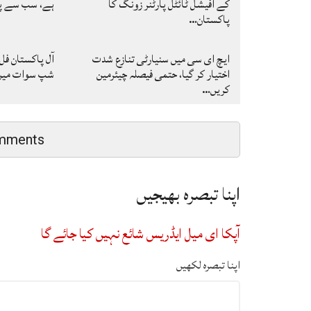
کے آفیشل ٹائٹل پارٹنر زونگ کا
ہے، سب سے پہ
پاکستان…
ایچ ای سی میں سنیارٹی تنازع شدت
آل پاکستان فل
اختیار کر گیا، حتمی فیصلہ چیئرمین
شپ سوات میں ا
کریں…
mments
اپنا تبصرہ بھیجیں
آپکا ای میل ایڈریس شائع نہیں کیا جائے گا
اپنا تبصرہ لکھیں