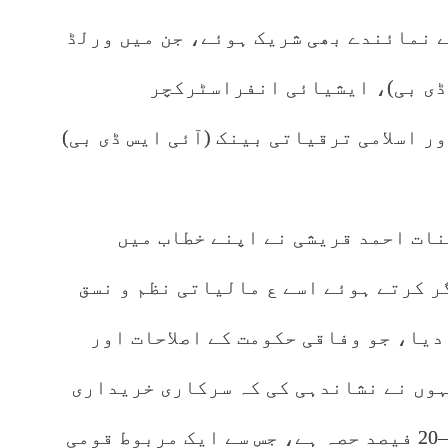
 نمائندے بھی شریک ہوئے، جن میں ورلڈ
ڈی بی)، ایشیائی انفراسٹرکچر
ر اسلامی ترقیاتی بینک (آئی ایس ڈی بی)
ات احمد قریشی نے اپنے خطاب میں
 کرتے ہوئے اسے ع مالیاتی نظم و نسق
دیا، جو وفاقی حکومت کے اصلاحات اور
ہوں نے نشاندہی کی کہ سرکاری خریداری
پاکستان کی جی ڈی پی کا تقریباً 19–20 فیصد حصہ ہے، جس سے ایک مربوط قومی