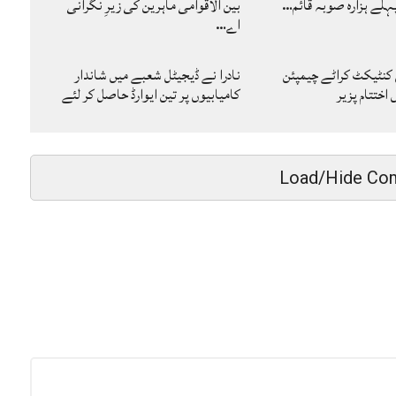
لے ہزارہ صوبہ قائم…
بین الاقوامی ماہرین کی زیرِ نگرانی
اے…
 کنٹیکٹ کراٹے چیمپئن
نادرا نے ڈیجیٹل شعبے میں شاندار
ختتام پزیر
کامیابیوں پر تین ایوارڈ حاصل کر لئے
Load/Hide Co