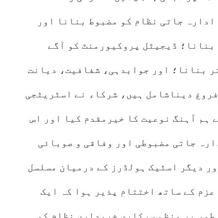
ادارہ جاتی نظام کو مضبوط بنانا اور
بنانا؛ ڈیجیٹل پروکیورمنٹ کو آگے
ر بنانا؛ اور جوابدہی، شفافیت، دیانت
فروغ دیناشامل ہیں، شرکاء نے اسٹریٹجی
 ہم آہنگ نوعیت کا خیرمقدم کیا اور اس
ارہ جاتی مضبوطی اور وفاقی و صوبائی
ور دیگر اسٹیک ہولڈرز کے درمیان مسلسل
عزم کے ساتھ اختتام پذیر ہوا کہ ایک
طور پر منظم سرکاری خریداری نظام کو