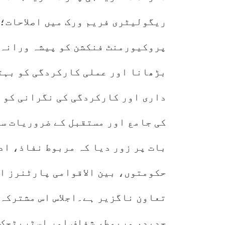
ریگولیٹری فریم ورک میں اصلاحات؛ 
پروکیورمنٹ فنکشن کو پیشہ ورانہ 
بڑھانا اور عملی کارکردگی کو بہت
داری اور کارکردگی کی نگرانی کو 
کی جامع اور مستقبل کے ضروریات سے
بات پر زور دیا کہ مربوط نفاذ، اد
حکومتوں، بین الاقوامی پارٹنرز ا
تعاون ناگزیر ہے۔اجلاس اس مشترکہ 
جدید، مربوط، شفاف اور اسٹریٹجک 