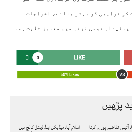
 کی فراہمی کو بہتر بنائے، اخراجات
 پائیدار قومی ترقی میں معاون ثابت ہو۔
LIKE
0
VS
50% Likes
د پڑھیں
ام آئینی تقاضے پورے کرتا
اسلام آباد میڈیکل اینڈ ڈینٹل کالج میں