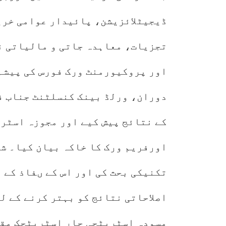
ڈیجیٹلائزیشن، پائیدار عوامی خری
تجزیات، معاہدہ جاتی و مالیاتی ن
اور پروکیورمنٹ ورک فورس کی پیشہ 
دوران، ورلڈ بینک کنسلٹنٹ جناب ف
کے نتائج پیش کیے اور مجوزہ اسٹر
اورفریم ورک کا خاکہ بیان کیا۔ شر
تکنیکی بحث کی اور اس کے ںفاذ کے 
اصلاحاتی نتائج کو بہتر کرنے کے ل
مسودہ اسٹریٹجی چار اسٹریٹجک مقا