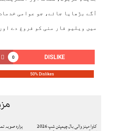
آگے بڑھایا جائے، جو عوامی خدمات
میں ویلیو فار منی کو فروغ دے اور
DISLIKE
0
50% Dislikes
مزی
کاوا مینز والی بال چیمپئن شپ 2026
ہزارہ صوبہ تم