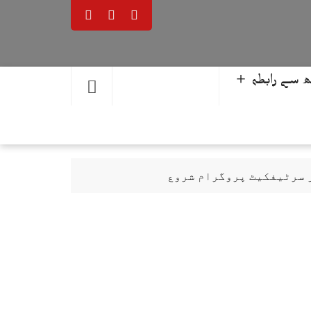
 سے رابطہ ＋
ر سرٹیفکیٹ پروگرام شروع
حمد یوسف