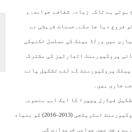
ح ہوتی ہے تاکہ زیادہ شفاف، جوابدہ،
و فروغ دیا جا سکے۔حسنات قریشی نے
اری میں ورلڈ بینک کی مسلسل تکنیکی
ائی پروکیورمنٹ اتھارٹیز کی مشترکہ
 پبلک پروکیورمنٹ کے لئے تشکیل پانے
ے جاری ہیں۔
کیل فیڈرل پیپرا کا ایک اہم منصوبہ
ہے، جو پاکستان کی پہلی نیشنل پروکیورمنٹ اسٹریٹجی (2013–2016) کو بنیاد
ہے ، جن میں عوامی خریداری کی