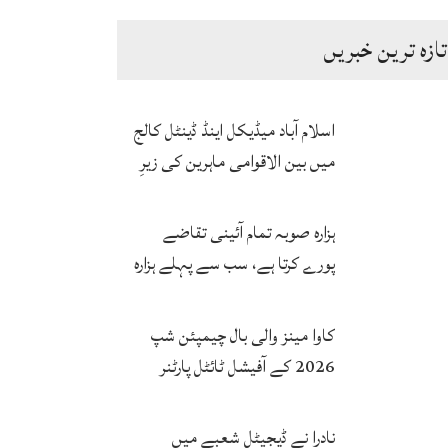
تازہ ترین خبریں
اسلام آباد میڈیکل اینڈ ڈینٹل کالج
میں بین الاقوامی ماہرین کی زیرِ
نگرانی اے آئی ہیلتھ کیئر
سرٹیفکیٹ پروگرام شروع
ہزارہ صوبہ تمام آئینی تقاضے
پورے کرتا ہے، سب سے پہلے ہزارہ
صوبہ قائم ہونا چاہیے: سردار
محمد یوسف
کاوا مینز والی بال چیمپئن شپ
2026 کے آفیشل ٹائٹل پارٹنر
زونگ کا پاکستان کی تاریخی
فتح پر جشن
نادرا نے ڈیجیٹل شعبے میں