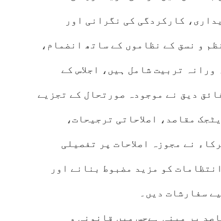
داری، کارکردگی کی نگرانی اور
ظم و نسق کے نظاموں کے ساتھ انضمام،
ورانہ تربیت شامل ہیں، اجلاس کے
ائق دیق نے موجودہ صورتحال کے تجزیے
یٹجک مقاصد، اصلاحاتی ترجیحات،
کاء نے مجوزہ اصلاحات پر تفصیلی
انتظامات کو مزید مضبوط بنانے اور
یے سفارشات دیں۔
صد پر مبنی ہےجس میں قانونی و