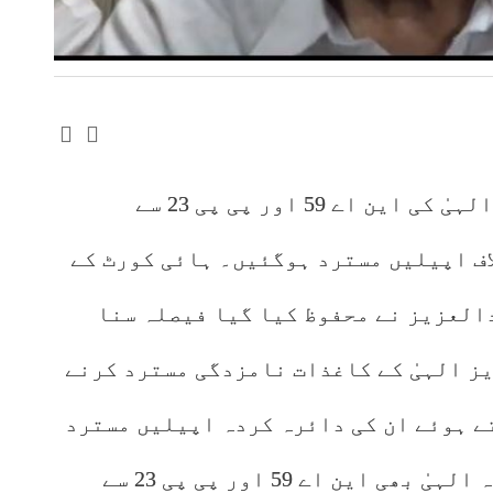
راولپنڈی: سابق وزیر اعلی پرویز الہیٰ کی این اے 59 اور پی پی 23 سے
ف اپیلیں مسترد ہوگئیں۔ ہائی کورٹ کے
العزیز نے محفوظ کیا گیا فیصلہ سنا
ز الہیٰ کے کاغذات نامزدگی مسترد کرنے
ے ہوئے ان کی دائرہ کردہ اپیلیں مسترد
کردیں۔پرویز الٰہی کی اہلیہ قیصرہ الہیٰ بھی این اے 59 اور پی پی 23 سے