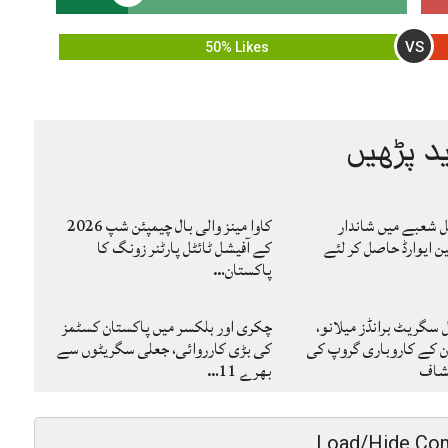
VS
50% Likes
د پڑھیں
ٹل شعبے میں شاندار
کاوا مینز والی بال چیمپئن شپ 2026
ین ایوارڈ حاصل کر لئے
کے آفیشل ٹائٹل پارٹنر زونگ کا
پاکستان…
گریٹ برانڈز میلانو،
چکری اور بلکسر میں پاکستان کسٹمز
ن کے کاروباری گروپ کی
کی بڑی کارروائی، جعلی سگریٹوں سے
کشاف
بھرے 11…
Load/Hide Co