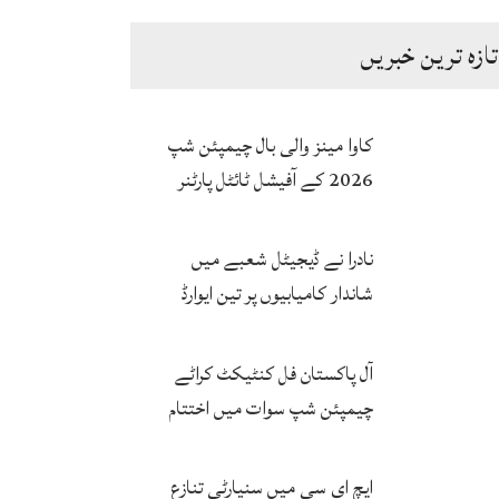
تازہ ترین خبریں
پک سینٹورس اسلام آباد کے درمیان
کاوا مینز والی بال چیمپئن شپ
مطالبہ
2026 کے آفیشل ٹائٹل پارٹنر
زونگ کا پاکستان کی تاریخی
فتح پر جشن
نادرا نے ڈیجیٹل شعبے میں
شاندار کامیابیوں پر تین ایوارڈ
حاصل کر لئے
آل پاکستان فل کنٹیکٹ کراٹے
چیمپئن شپ سوات میں اختتام
پزیر
ایچ ای سی میں سنیارٹی تنازع