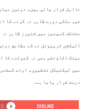
نااہل قرار پائی ہیں، دونوں میاں
غیر ملکی دورے ظاہر نہ کرنے کا اع
مختلف کمپنیز میں شئیرز ظاہر نہ 
الیکشن ٹریبونل نے کے مطابق دونو
بینک اکاؤنٹس بھی نہ کھولنے کا ا
میں ٹیکنیکل غلطیوں، اوتھ کمشنر 
درست قرار پایا ہے۔
DISLIKE
0