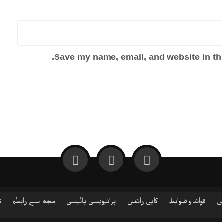
Save my name, email, and website in thi
ں
قوائد و ضوابط
کاپی رائٹس
پرائیویسی پالیسی
مجھ سے رابطہ
S