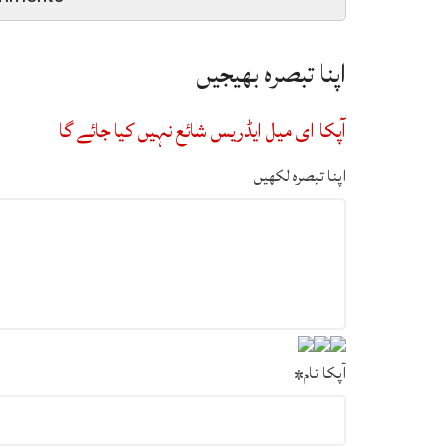
اپنا تبصرہ بھیجیں
آپکا ای میل ایڈریس شائع نہیں کیا جائے گا
اپنا تبصرہ لکھیں
آپکا نام
*