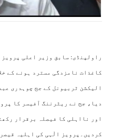
کاغذات نامزدگی مسترد ہونے کے خلا
الیکشن ٹربیونل کے جج چوہدری عبد
دیا، جج نے ریٹرننگ آفیسر کا پروی
اور نااہلی کا فیصلہ برقرار رکھت