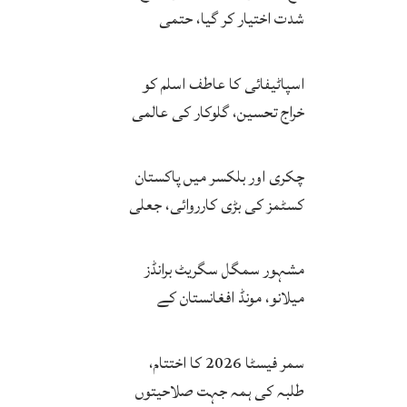
شدت اختیار کر گیا، حتمی
فیصلہ چیئرمین کریں گے
اسپاٹیفائی کا عاطف اسلم کو
خراج تحسین، گلوکار کی عالمی
مقبولیت کا معترف
چکری اور بلکسر میں پاکستان
کسٹمز کی بڑی کارروائی، جعلی
سگریٹوں سے بھرے 11 مزدا ٹرک
ضبط
مشہور سمگل سگریٹ برانڈز
میلانو، مونڈ افغانستان کے
کاروباری گروپ کی ملکیت کا
انکشاف
سمر فیسٹا 2026 کا اختتام،
طلبہ کی ہمہ جہت صلاحیتوں