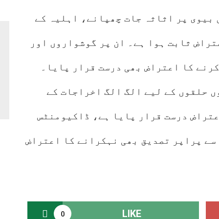
 بیوی پر اثاثہ جات چھپانے، اہلیہ کے
تراض ثابت ہوا ہے۔ ان پر گوشواروں اور
کرنے کا اعتراض بھی درست قرار پایا۔
ں حلقوں کے لیے الگ الگ اخراجات کے
عتراض درست قرار پایا ہے، ڈاکیومنٹس
سے پراپر تصدیق بھی نہکرانے کا اعتراض
LIKE
0