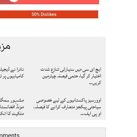
50% Dislikes
مزی
ایچ ای سی میں سنیارٹی تنازع شدت
نادرا نے ڈیجی
اختیار کر گیا، حتمی فیصلہ چیئرمین
کامیابیوں پر ت
کریں…
اوورسیز پاکستانیوں کے لیے خصوصی
مشہور سمگل س
سیاحتی پیکجز متعارف کرانے کا فیصلہ،
مونڈ افغانستا
او پی ایف…
ملکیت کا ان
mments