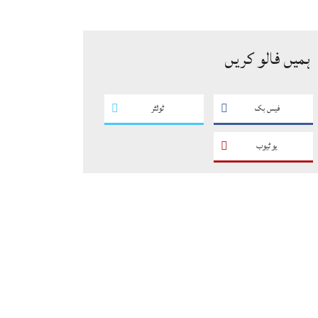
کے فروغ کے لیے ایسے پروگرام
ناگزیر ہیں، ڈاکٹر احسان
ہمیں فالو کریں
فیس بک
ٹوئٹر
یو ٹیوب